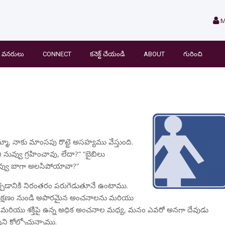
M
వనరులు
CONNECT
కనెక్ట్ చేయండి
ABOUT
గురించి
్మా, నాకు మాంసపు రొట్టె అసహ్యము వేస్తుంది.
నువ్వు గ్రహించావు, లేదా?” “బైబిలు
వ్వు బాగా అలసిపోయావా?”
 తీర్చడానికి నిరంతరం పరుగెడుతూనే ఉంటాము.
క్షణం నుండి అపారమైన అంచనాలను మరియు
యు శక్తిపై ఉన్న అధిక అంచనాల మధ్య, మనం ఎవరో అనగా దేవుడు
ని కోల్పోచున్నాము.