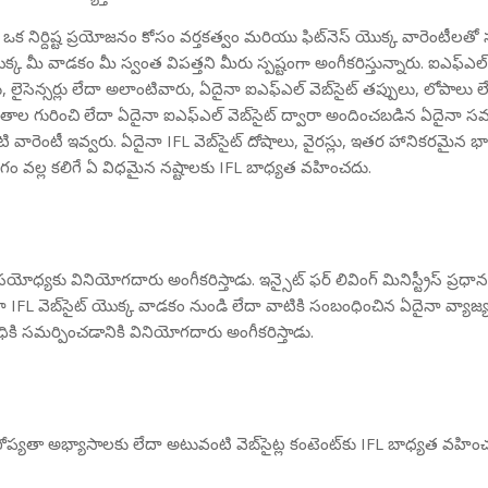
, ఒక నిర్దిష్ట ప్రయోజనం కోసం వర్తకత్వం మరియు ఫిట్‌నెస్ యొక్క వారెంటీలతో
క మీ వాడకం మీ స్వంత విపత్తని మీరు స్పష్టంగా అంగీకరిస్తున్నారు. ఐఎఫ్ఎల్ లే
్సర్లు, లైసెన్సర్లు లేదా అలాంటివారు, ఏదైనా ఐఎఫ్ఎల్ వెబ్‌సైట్ తప్పులు, ల
ితాల గురించి లేదా ఏదైనా ఐఎఫ్ఎల్ వెబ్‌సైట్ ద్వారా అందించబడిన ఏదైనా సమ
ి వారెంటీ ఇవ్వరు. ఏదైనా IFL వెబ్‌సైట్ దోషాలు, వైరస్లు, ఇతర హానికరమైన
ం వల్ల కలిగే ఏ విధమైన నష్టాలకు IFL బాధ్యత వహించదు.
ధ్యకు వినియోగదారు అంగీకరిస్తాడు. ఇన్సైట్ ఫర్ లివింగ్ మినిస్ట్రీస్ ప్రధాన
 వెబ్‌సైట్ యొక్క వాడకం నుండి లేదా వాటికి సంబంధించిన ఏదైనా వ్యాజ్యం కో
రిధికి సమర్పించడానికి వినియోగదారు అంగీకరిస్తాడు.
ది. గోప్యతా అభ్యాసాలకు లేదా అటువంటి వెబ్‌సైట్ల కంటెంట్‌కు IFL బాధ్యత వహ