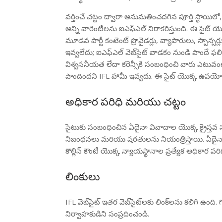
వర్తించే చట్టం ద్వారా అనుమతించదగిన పూర్తి స్థాయిలో
అన్ని వారెంటీలను ఐఎఫ్ఎల్ నిరాకరిస్తుంది. ఈ సైట్ యొక్
మూడవ పార్టీ కంటెంట్ ప్రొవైడర్లు, వ్యాపారులు, స్పాన
ఇవ్వలేదు; ఐఎఫ్ఎల్ వెబ్‌సైట్ వాడకం నుండి పొందే ఫల
విశ్వసనీయత లేదా కరెన్సీకి సంబంధించి వారు ఎటువంట
పొందిందని IFL హామీ ఇవ్వదు. ఈ సైట్ యొక్క ఉపయోగ
అధికార పరిధి మరియు చట్టం
సైటుకు సంబంధించిన ఏదైనా వివాదాల యొక్క క్రైస్తవ సయో
నిబంధనలు మరియు షరతులను నియంత్రిస్తాయి. ఏదైనా IFL
కొల్లిన్ కౌంటీ యొక్క న్యాయస్థానాల ప్రత్యేక అధికార ప
లింకులు
IFL వెబ్‌సైట్ ఇతర వెబ్‌సైట్‌లకు లింక్‌లను కలిగి ఉం
నిర్వాహకుడిని సంప్రదించండి.