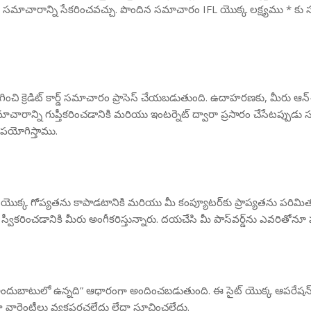
గత సమాచారాన్ని సేకరించవచ్చు. పొందిన సమాచారం IFL యొక్క లక్ష్యము * క
 క్రెడిట్ కార్డ్ సమాచారం ప్రాసెస్ చేయబడుతుంది. ఉదాహరణకు, మీరు ఆన్-లైన
సమాచారాన్ని గుప్తీకరించడానికి మరియు ఇంటర్నెట్ ద్వారా ప్రసారం చేసేటప్పుడు
 ఉపయోగిస్తాము.
వర్డ్ యొక్క గోప్యతను కాపాడటానికి మరియు మీ కంప్యూటర్‌కు ప్రాప్యతను పరి
ను స్వీకరించడానికి మీరు అంగీకరిస్తున్నారు. దయచేసి మీ పాస్‌వర్డ్‌ను ఎవరితోనూ
యు “అందుబాటులో ఉన్నది” ఆధారంగా అందించబడుతుంది. ఈ సైట్ యొక్క ఆపరేషన్
దా వారెంటీలు వ్యక్తపరచలేదు లేదా సూచించలేదు.