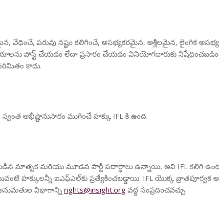
ోగమైన, వేధించే, పరువు నష్టం కలిగించే, అసభ్యకరమైన, అశ్లీలమైన, లైంగిక 
పోస్ట్ చేయడం లేదా ప్రసారం చేయడం వినియోగదారుకు నిషేధించబడింది కాని 
పరిమితం కాదు.
 స్వంత అభీష్టానుసారం ముగించే హక్కు IFL కి ఉంది.
 రక్షించబడిన మాతృక మరియు మూడవ పార్టీ పదార్థాలు ఉన్నాయి, అవి IFL కలిగి ఉంటా
క్కులన్నీ ఐఎఫ్‌ఎల్‌కు ప్రత్యేకించబడ్డాయి. IFL యొక్క వ్రాతపూర్వక
అనుమతుల విభాగాన్ని
rights@insight.org
వద్ద సంప్రదించవచ్చు.