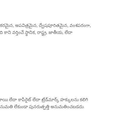
అసభ్యకరమైన, అపవిత్రమైన, ద్వేషపూరితమైన, వంశపరంగా,
వర్తించే స్థానిక, రాష్ట్ర, జాతీయ, లేదా
యి లేదా కాపీరైట్ లేదా ట్రేడ్‌మార్క్ హక్కులను కలిగి
 అనుమతి లేకుండా పునరుత్పత్తి అనుమతించబడదు.