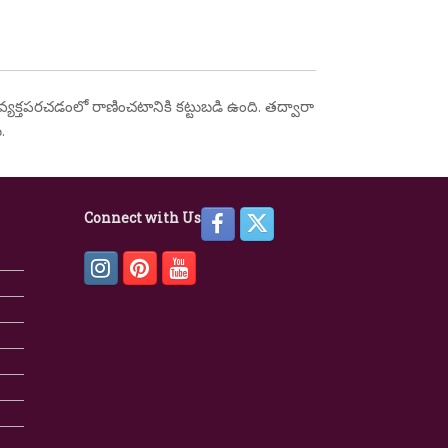
వ్యక్తపరచడంలో రాణించటానికి కట్టుబడి ఉంది. తద్వారా
.
Connect with Us