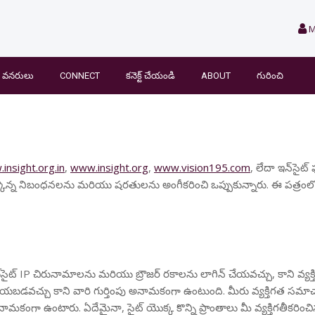
M
వనరులు
CONNECT
కనెక్ట్ చేయండి
ABOUT
గురించి
insight.org.in
,
www.insight.org
,
www.vision195.com
, లేదా ఇన్‌సైట
్కొన్న నిబంధనలను మరియు షరతులను అంగీకరించి ఒప్పుకున్నారు. ఈ పత్రంలో
 వెబ్‌సైట్ IP చిరునామాలను మరియు బ్రౌజర్ రకాలను లాగిన్ చేయవచ్చు, కాని వ్
 చేయబడవచ్చు కాని వారి గుర్తింపు అనామకంగా ఉంటుంది. మీరు వ్యక్తిగత సమా
గా ఉంటారు. ఏదేమైనా, సైట్ యొక్క కొన్ని ప్రాంతాలు మీ వ్యక్తిగతీకరించి