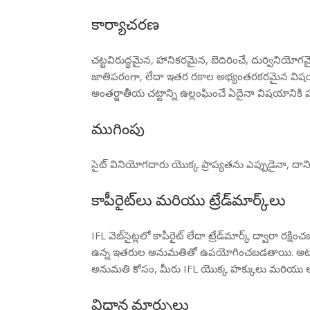
కార్యాచరణ
చట్టవిరుద్ధమైన, హానికరమైన, బెదిరించే, దుర్వినియ
జాతిపరంగా, లేదా ఇతర రకాల అభ్యంతరకరమైన విషయాలను 
అంతర్జాతీయ చట్టాన్ని ఉల్లంఘించే ఏదైనా విషయానికి 
ముగింపు
సైట్ వినియోగదారు యొక్క ప్రాప్యతను ఎప్పుడైనా, దాని
కాపీరైట్‌లు మరియు ట్రేడ్‌మార్క్‌లు
IFL వెబ్‌సైట్లలో కాపీరైట్ లేదా ట్రేడ్‌మార్క్ ద్వారా
ఉన్న ఇతరుల అనుమతితో ఉపయోగించబడతాయి. అటువంటి హ
అనుమతి కోసం, మీరు IFL యొక్క హక్కులు మరియు 
విధాన మార్పులు