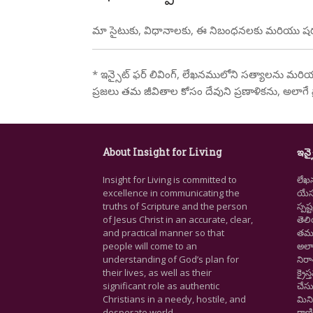
మా సైటుకు, విధానాలకు, ఈ నిబంధనలకు మరియు షరతు
* ఇన్సైట్ ఫర్ లివింగ్, లేఖనములోని సత్యాలను మరియు 
ప్రజలు తమ జీవితాల కోసం దేవుని ప్రణాళికను, అలాగే ప
About Insight for Living
ఇన్స
Insight for Living is committed to
లేఖ
excellence in communicating the
యేసు
truths of Scripture and the person
స్ప
of Jesus Christ in an accurate, clear,
తెల
and practical manner so that
తమ జ
people will come to an
అలా
understanding of God’s plan for
నిర
their lives, as well as their
క్రై
significant role as authentic
చేసు
Christians in a needy, hostile, and
మిని
desperate world.
రాణి