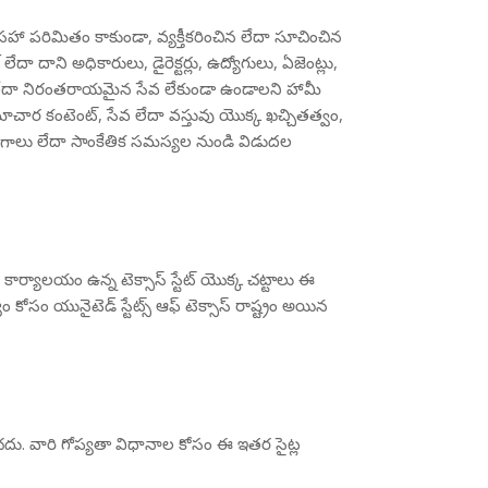
 సహా పరిమితం కాకుండా, వ్యక్తీకరించిన లేదా సూచించిన
దా దాని అధికారులు, డైరెక్టర్లు, ఉద్యోగులు, ఏజెంట్లు,
ోపాలు లేదా నిరంతరాయమైన సేవ లేకుండా ఉండాలని హామీ
ాచార కంటెంట్, సేవ లేదా వస్తువు యొక్క ఖచ్చితత్వం,
 భాగాలు లేదా సాంకేతిక సమస్యల నుండి విడుదల
 కార్యాలయం ఉన్న టెక్సాస్ స్టేట్ యొక్క చట్టాలు ఈ
సం యునైటెడ్ స్టేట్స్ ఆఫ్ టెక్సాస్ రాష్ట్రం అయిన
ించదు. వారి గోప్యతా విధానాల కోసం ఈ ఇతర సైట్ల