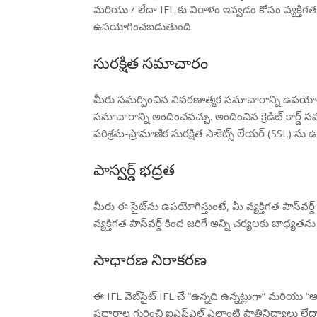
మరియు / లేదా IFL కు విరాళం ఇవ్వడం కోసం వ్యక్తి
ఉపయోగించబడుతుంది.
సురక్షిత సమాచారం
మీరు సమర్పించిన వివరణాత్మక సమాచారాన్ని ఉపయోగించి
సమాచారాన్ని అందించవచ్చు. అందించిన క్రెడిట్ కార్డ్ 
పరిశ్రమ-ప్రామాణిక సురక్షిత సాకెట్స్ లేయర్ (SSL) ను
పాస్వర్డ్ భద్రత
మీరు ఈ సైట్‌ను ఉపయోగిస్తుంటే, మీ వ్యక్తిగత పాస్‌
వ్యక్తిగత పాస్‌వర్డ్ కింద జరిగే అన్ని చర్యలకు బాధ్యత
సాధారణ నిరాకరణ
ఈ IFL వెబ్‌సైట్ IFL చే “ఉన్నది ఉన్నట్లుగా” మరి
పదార్థాల గురించి ఐఎఫ్ఎల్ ఎలాంటి ప్రాతినిధ్యాలు లే