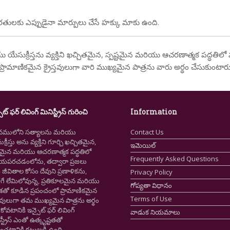
లకు ఎప్పుడైనా మార్పులు చేసే హక్కు మాకు ఉంది.
యేసుక్రీస్తను వ్యక్తిని ఖచ్చితమైన, స్పష్టమైన మరియు ఆచరణాత్మక పద్ధతిలో 
్రామాణికమైన క్రైస్తవులుగా వారి ముఖ్యమైన పాత్రను వారు అర్థం చేసుకుంటారు
ైట్ ఫర్ లివింగ్ మినిస్ట్రీస్ గురించి
Information
నములోని సత్యాలను మరియు
Contact Us
క్రీస్తు అను వ్యక్తిని గూర్చి ఖచ్చితమైన,
ఇమెయిల్
ష్టమైన మరియు ఆచరణాత్మక పద్ధతిలో
Frequently Asked Questions
ియపరచడంలోను, తద్వారా ప్రజలు
ీవితాల కోసం దేవుని ప్రణాళికను,
Privacy Policy
గే లేమిలోవున్న, ప్రతికూలమైన మరియు
గోప్యతా విధానం
ాశతో కూడిన ప్రపంచంలో ప్రామాణికమైన
Terms of Use
స్తవులుగా తమ ముఖ్యమైన పాత్రను అర్థం
కోవటానికి ఇన్సైట్ ఫర్ లివింగ్
వాడుక నియమాలు
స్ట్రీస్ ఎంతో ఉత్కృష్టతతో
ంచటానికి కట్టుబడి ఉంది.