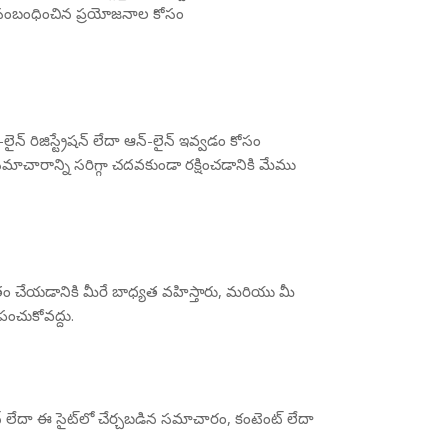
ు సంబంధించిన ప్రయోజనాల కోసం
్ రిజిస్ట్రేషన్ లేదా ఆన్-లైన్ ఇవ్వడం కోసం
 సమాచారాన్ని సరిగ్గా చదవకుండా రక్షించడానికి మేము
మితం చేయడానికి మీరే బాధ్యత వహిస్తారు, మరియు మీ
 పంచుకోవద్దు.
 లేదా ఈ సైట్‌లో చేర్చబడిన సమాచారం, కంటెంట్ లేదా