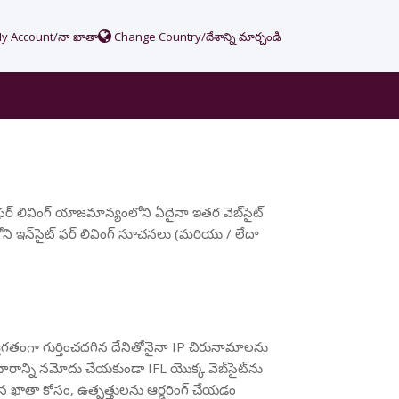
y Account/నా ఖాతా
Change Country/దేశాన్ని మార్చండి
్ ఫర్ లివింగ్ యాజమాన్యంలోని ఏదైనా ఇతర వెబ్‌సైట్
ని ఇన్‌సైట్ ఫర్ లివింగ్ సూచనలు (మరియు / లేదా
యక్తిగతంగా గుర్తించదగిన దేనితోనైనా IP చిరునామాలను
చారాన్ని నమోదు చేయకుండా IFL యొక్క వెబ్‌సైట్‌ను
న ఖాతా కోసం, ఉత్పత్తులను ఆర్డరింగ్ చేయడం