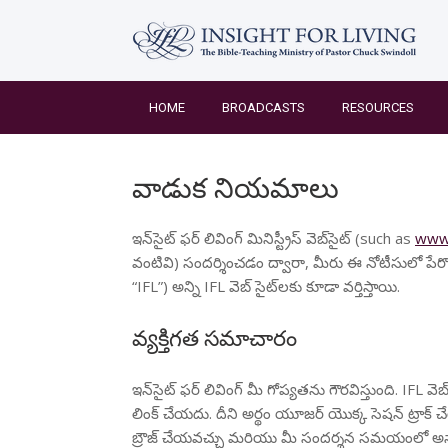
Skip
to
content
HOME
BROADCASTS
RESOURCES
వాడుక నియమాలు
ఇన్‌సైట్ ఫర్ లివింగ్ మినిస్ట్రీస్ వెబ్‌సైట్ (such as
www.
వంటివి) సందర్శించడం ద్వారా, మీరు ఈ నోటీసులో పేర
“IFL”) అన్ని IFL వెబ్ సైట్‌లకు కూడా వర్తిస్తాయి.
వ్యక్తిగత సమాచారం
ఇన్‌సైట్ ఫర్ లివింగ్ మీ గోప్యతను గౌరవిస్తుంది. IFL
లింక్ చేయదు. దీని అర్థం యూజర్ యొక్క సెషన్ ట్రాక్
బ్రౌజ్ చేయవచ్చు మరియు మీ సందర్శన సమయంలో అనామకం