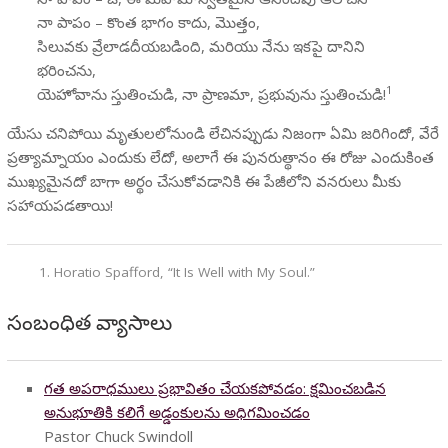
నా పాపం – కొంత భాగం కాదు, మొత్తం,
సిలువకు వ్రేలాడదీయబడింది, మరియు నేను ఇకపై దానిని
భరించను,
1
యెహోవాను స్తుతించుడి, నా ప్రాణమా, ప్రభువును స్తుతించుడి!
యేసు చనిపోయి మృతులలోనుండి లేచినప్పుడు నిజంగా ఏమి జరిగిందో, వేరే
ప్రత్యామ్నాయం ఎందుకు లేదో, అలాగే ఈ పునరుత్థానం ఈ రోజు ఎందుకింత
ముఖ్యమైనదో బాగా అర్థం చేసుకోవడానికి ఈ పేజీలోని వనరులు మీకు
సహాయపడతాయి!
Horatio Spafford, “It Is Well with My Soul.”
సంబంధిత వ్యాసాలు
గత అపరాధములు ప్రభావితం చేయకపోవడం: క్షమించబడిన
అనుభూతికి కలిగే అడ్డంకులను అధిగమించడం
Pastor Chuck Swindoll