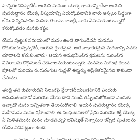
హెచ్చరించినప్పటికీ, ఆయన మరణం యొక్క గాయాన్ని లేదా ఆయన
పునరుత్థానం యొక్క విస్మయాన్ని ఎదుర్కోవటానికి వారు అస్సలు సిద్ధంగా
లేరు. పర్యవసానం మనకు తెలుసు కాబట్టి, వారు ఏమనుకుంటున్నారో
కనుక్కోవడం మనకు కష్టం.
యేసు పుట్టుక సమయంలో మనం ఉంటే బాగుండేదని మనము
కోరుకుంటున్నప్పటికీ, ఆయన క్రూరమైన, అతిబాధాకరమైన మరణాన్ని ఎవరు
చూడాలని కోరుకుంటారు? ఆయన అనుభవించిన శ్రమలను గురించిన
వివరాలను కొద్దిమందే చదవాలనుకుంటున్నారు. మనము సుగంధ కలువ
పూలతో మరియు రంగురంగుల గుడ్లతో ఈస్టర్ను అప్రీతికరమైనది కాకుండా
చేసాము.
తండ్రి తన కుమారుడిని సిలువపై వ్రేలాడదీయబడటానికి ఎందుకు
అనుమతించాడో మరియు యేసు దాని నుండి తప్పించుకోకుండా ఎందుకు
ఉన్నాడో మనం ఖచ్చితంగా తెలుసుకోవాలి. ఆయన పునరుత్థానం యొక్క
మహిమను మనం గ్రహించాలి. ఈ సంఘటనలలో ప్రేమ మరియు శక్తి యొక్క
ఏ మిళితమును మనం చూడవచ్చు? భవిష్యత్ విశ్వాసుల కన్నీటి స్తుతులను
యేసు వినినట్లుగా ఉంది:
నా పాపం – ఓ, ఈ మహిమాన్వితమైన ఆనందపు ఆలోచన