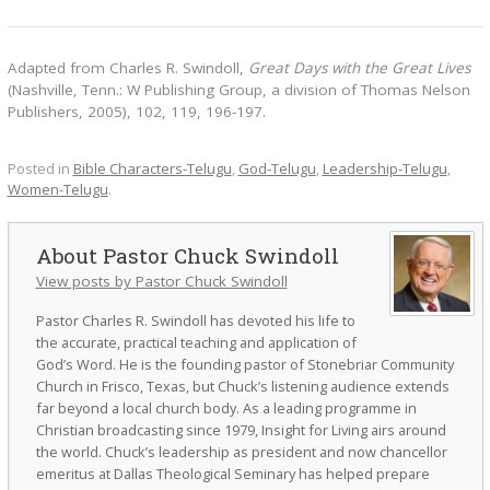
Adapted from Charles R. Swindoll,
Great Days with the Great Lives
(Nashville, Tenn.: W Publishing Group, a division of Thomas Nelson
Publishers, 2005), 102, 119, 196-197.
Posted in
Bible Characters-Telugu
,
God-Telugu
,
Leadership-Telugu
,
Women-Telugu
.
Pastor Chuck Swindoll
View posts by Pastor Chuck Swindoll
Pastor Charles R. Swindoll has devoted his life to
the accurate, practical teaching and application of
God’s Word. He is the founding pastor of Stonebriar Community
Church in Frisco, Texas, but Chuck’s listening audience extends
far beyond a local church body. As a leading programme in
Christian broadcasting since 1979, Insight for Living airs around
the world. Chuck’s leadership as president and now chancellor
emeritus at Dallas Theological Seminary has helped prepare