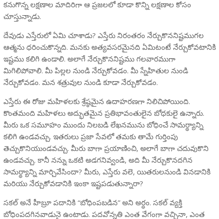
కనుగొన్న లక్షణాల మాదిరిగా ఆ ప్రజలలో కూడా కొన్ని లక్షణాల కోసం
చూస్తున్నాడు.
దేవుడు ఎస్తేరులో ఏమి చూశాడు? ఎస్తేరు నిరంతరం నేర్చుకొననిష్టముగల
ఆత్మను ధరించుకొన్నది. మనకు అత్యవసరమైనది ఏమిటంటే నేర్చుకోవటానికి
ఇష్టము కలిగి ఉండాలి. అలాగే నేర్చుకొననిష్టము గలవారముగా
మిగిలిపోవాలి. మీ పిల్లల నుండి నేర్చుకోవడం. మీ స్నేహితుల నుండి
నేర్చుకోవడం. మన శత్రువుల నుండి కూడా నేర్చుకోవడం.
ఎస్తేరు ఈ రోజు మహిళలకు శ్రేష్ఠమైన ఉదాహరణగా నిలిచిపోయింది.
కొంతమంది మహిళలు అద్భుతమైన ప్రతిభావంతులైన బోధకులై ఉన్నారు.
మీరు ఒక సమూహం ముందు నిలబడి లేఖనమును బోధించే సామర్థ్యాన్ని
కలిగి ఉండవచ్చు. ఇతరులు ప్రజా సేవలో తమకు తామే గుర్తింపు
తెచ్చుకొనియుండవచ్చు. మీరు బాగా ప్రయాణించి, అలాగే బాగా చదువుకొని
ఉండవచ్చు. కానీ నన్ను ఒకటి అడగనివ్వండి, అది మీ నేర్చుకొనదగిన
సామర్థ్యాన్ని మార్చివేసిందా? మీరు, ఎస్తేరు వలె, యితరులనుండి వినడానికి
మరియు నేర్చుకోవడానికి ఇంకా ఇష్టపడుతున్నారా?
సకల్ అనే హీబ్రూ పదానికి “బోధింపబడిన” అని అర్ధం. సకల్ వ్యక్తి
బోధింపదగినవాడునై ఉంటాడు. పదవోన్నతి ఎంత వేగంగా వచ్చినా, ఎంత