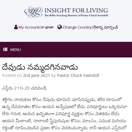
Skip
to
content
My Account/నా ఖాతా
Change Country/దేశాన్ని మార్చండి
MENU
దేవుడు నమ్మదగినవాడు
Posted on
2nd June 2021
by
Pastor Chuck Swindoll
ఎస్తేరు 2:10-20 చదవండి.
శక్తిగల నాయకుల కోసం దేవుడు భూమిని చూసినప్పుడు, శరీర రూపంలో
ఉన్న దేవదూతల కోసం ఆయన అన్వేషణలో లేడు. పరిపూర్ణులు ఒక్కరునూ
లేరు గనుక, ఆయన ఖచ్చితంగా పరిపూర్ణ వ్యక్తుల కోసం వెతకడం లేదు.
ఆయన మీలాంటి, నాలాంటి స్త్రీపురుషుల కోసం, మాంసం, ఎముక మరియు
రక్తంతో రూపించబడిన ప్రజల కోసం వెదకుచున్నాడు. కానీ ఆయన ఎస్తేరులో