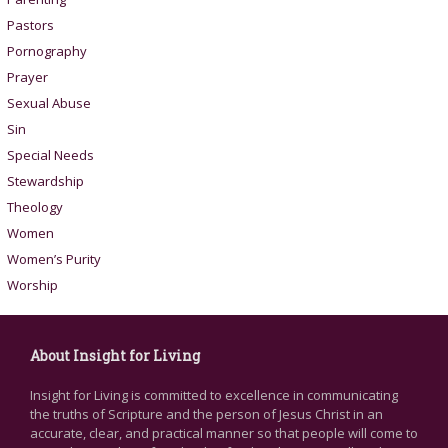
Pastors
Pornography
Prayer
Sexual Abuse
Sin
Special Needs
Stewardship
Theology
Women
Women’s Purity
Worship
About Insight for Living
Insight for Living is committed to excellence in communicating
the truths of Scripture and the person of Jesus Christ in an
accurate, clear, and practical manner so that people will come to