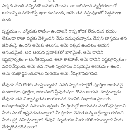
ఎక్కడి నుండి వచ్చినదో ఆమెకు తెలుసు. నా అభిమాన వ్యక్తీకరణలలో
ఒకదాన్ని ఉపయోగిస్తే ఇలా ఉంటుంది, ఆమె తన వస్తువులతో సిద్ధముగా
ఉంది.
స్పష్టముగా, ఎస్తేరుకు రాణిగా ఉండాలనే గొప్ప కోరిక లేనందున భయం
లేకుండా రాజు వద్దకు వెళ్ళిందని నేను నమ్ముచున్నాను. దేవుని హస్తము తన
జీవితంపై ఉందని ఆమెకు తెలుసు. ఆమె ఇక్కడ ఉండటం ఆయన
ఆనందమైతే, అది ఆయన ప్రణాళికలో భాగమైతే, ఆమె దానిని
ఇష్టపూర్వకంగా అంగీకరిస్తుంది. అలా కాకపోతే, ఆమె దానిని ఇష్టపూర్వకంగా
వదిలివేస్తుంది. ఆమె తన సొంత స్వరూపం విషయమై అణకువగా ఉంది,
ఆమె యథార్థవంతురాలు మరియు ఆమె నేర్చుకొనదగినది.
దేవుడు దేని కొరకు చూస్తున్నాడు? ఎవరి హృదయాలైతే పూర్తిగా ఆయనవై
ఉంటాయో-
పూర్తిగా
, అటువంటి స్త్రీపురుషుల కోసం ఆయన చూస్తున్నాడు.
దేవుడు తన విశ్వాస్యతను బయలుపరచడానికి సాధారణ ప్రజలకు
అసాధారణమైన పనులను ఇస్తాడు. మీ క్రియల్లో ఆయనను సంతోషపెట్టాలని
మీరు ఎంతో ఇష్టపడుతున్నారా? మీ క్రియల వెనుక ఉన్న ఉద్దేశ్యాల గురించి
మీరు శ్రద్ధ వహిస్తున్నారా? దేవుని హృదయం మీరు కలిగియున్నారా? మీరు
నేర్చుకొనదగినవారా?