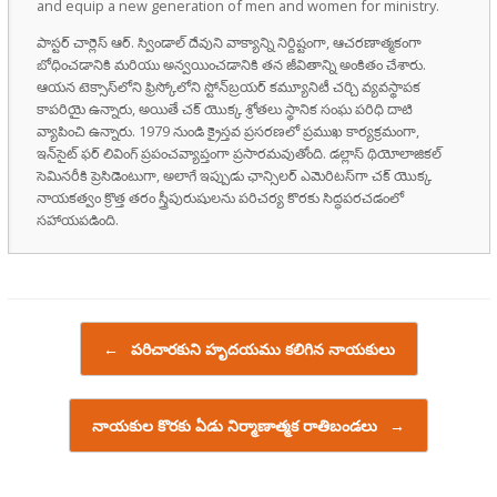
and equip a new generation of men and women for ministry.
పాస్టర్ చార్లెస్ ఆర్. స్విండాల్ దేవుని వాక్యాన్ని నిర్దిష్టంగా, ఆచరణాత్మకంగా
బోధించడానికి మరియు అన్వయించడానికి తన జీవితాన్ని అంకితం చేశారు.
ఆయన టెక్సాస్‌లోని ఫ్రిస్కోలోని స్టోన్‌బ్రయర్ కమ్యూనిటీ చర్చి వ్యవస్థాపక
కాపరియై ఉన్నారు, అయితే చక్ యొక్క శ్రోతలు స్థానిక సంఘ పరిధి దాటి
వ్యాపించి ఉన్నారు. 1979 నుండి క్రైస్తవ ప్రసరణలో ప్రముఖ కార్యక్రమంగా,
ఇన్‌సైట్ ఫర్ లివింగ్ ప్రపంచవ్యాప్తంగా ప్రసారమవుతోంది. డల్లాస్ థియోలాజికల్
సెమినరీకి ప్రెసిడెంటుగా, అలాగే ఇప్పుడు ఛాన్సిలర్ ఎమెరిటస్‌గా చక్ యొక్క
నాయకత్వం క్రొత్త తరం స్త్రీపురుషులను పరిచర్య కొరకు సిద్ధపరచడంలో
సహాయపడింది.
Post navigation
←
పరిచారకుని హృదయము కలిగిన నాయకులు
నాయకుల కొరకు ఏడు నిర్మాణాత్మక రాతిబండలు
→