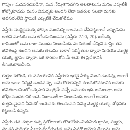
గొప్పగా ఘనపరచబడినా, మన నేర్చుకొనదగిన అలవాటును మనం ఎప్పటికీ
కోల్పోకూడదు. మనం విమర్శకు అందని లేదా ఇతరుల సలహా మనకు
అవసరంలేని స్థాయికి ఎప్పటికీ చేరుకోలేము.
ఎస్తేరు మొర్దకైయొక్క పోషణ మందున్న కాలమున చేసినట్టుగానే ఇప్పుడును
అతని మాటకు ఆమె లోబడుచుండెను (ఎస్తేరు 2:10, 20). ఒకేఒక్క
కారణంతో ఆమె రాజు ముందు నిలబడింది: ఎందుకంటే దేవుని హస్తం తన
జీవితంపై ఉందని ఆమెకు తెలుసు. అలాగే పరిస్థితుల ద్వారా మరియు మొర్దెకై
యొక్క జ్ఞానం ద్వారా, ఒక కారణం కోసమే ఆమె ఈ ప్రదేశానికి
తీసుకురాబడింది.
గుర్తుంచుకోండి, ఈ సమయానికి ఎస్తేరుకు ఇరవై ఏళ్ళు మించి ఉండవు, అలాగే
ఆమె ఇంకా చిన్నదై ఉండవచ్చు. ఆమె కోరుకున్నది పొందుకోవటానికి ఆమెకు
జీవితకాలములో ఒక్కసారి మాత్రమే వచ్చే అవకాశం ఇది. బదులుగా, ఆమె
బోధింపబడటానికి ఆమె నిజాయితీగా నిలబడింది. అలాగే ఆమెకు
ఉత్తమమైనది ఏమిటో ఆయనకు తెలుసునని నమ్మి మొర్దెకై యొక్క బోధనకు
కట్టుబడి ఉన్నది.
ఎస్తేరు తన చుట్టూ ఉన్న ప్రలోభాలకు లొంగలేదు-మిడిమిడి జ్ఞానం, స్వార్థం,
వంచన మరియు స్వీయ-కేంద్రీకృతత. ఆమె ఎవరో ఆమెకు తెలుసు. ఆమె