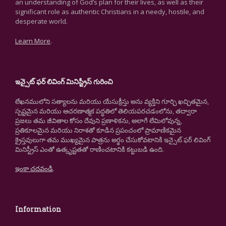
an understanding of God’s plan for their lives, as well as their
significant role as authentic Christians in a needy, hostile, and
desperate world.
Learn More
.
ఇన్సైట్ ఫర్ లివింగ్ మినిస్ట్రీస్ గురించి
లేఖనములోని సత్యాలను మరియు యేసుక్రీస్తు అను వ్యక్తిని గూర్చి ఖచ్చితమైన,
స్పష్టమైన మరియు ఆచరణాత్మక పద్ధతిలో తెలియపరచడంలోను, తద్వారా
ప్రజలు తమ జీవితాల కోసం దేవుని ప్రణాళికను, అలాగే లేమిలోవున్న,
ప్రతికూలమైన మరియు నిరాశతో కూడిన ప్రపంచంలో ప్రామాణికమైన
క్రైస్తవులుగా తమ ముఖ్యమైన పాత్రను అర్థం చేసుకోవటానికి ఇన్సైట్ ఫర్ లివింగ్
మినిస్ట్రీస్ ఎంతో ఉత్కృష్టతతో రాణించటానికి కట్టుబడి ఉంది.
ఇంకా చదవండి
.
Information