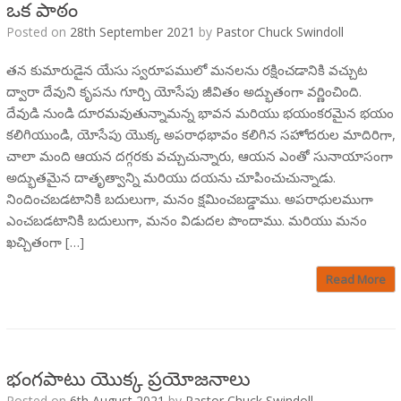
ఒక పాఠం
Posted on
28th September 2021
by
Pastor Chuck Swindoll
తన కుమారుడైన యేసు స్వరూపములో మనలను రక్షించడానికి వచ్చుట
ద్వారా దేవుని కృపను గూర్చి యోసేపు జీవితం అద్భుతంగా వర్ణించింది.
దేవుడి నుండి దూరమవుతున్నామన్న భావన మరియు భయంకరమైన భయం
కలిగియుండి, యోసేపు యొక్క అపరాధభావం కలిగిన సహోదరుల మాదిరిగా,
చాలా మంది ఆయన దగ్గరకు వచ్చుచున్నారు, ఆయన ఎంతో సునాయాసంగా
అద్భుతమైన దాతృత్వాన్ని మరియు దయను చూపించుచున్నాడు.
నిందించబడటానికి బదులుగా, మనం క్షమించబడ్డాము. అపరాధులముగా
ఎంచబడటానికి బదులుగా, మనం విడుదల పొందాము. మరియు మనం
ఖచ్చితంగా […]
Read More
భంగపాటు యొక్క ప్రయోజనాలు
Posted on
6th August 2021
by
Pastor Chuck Swindoll