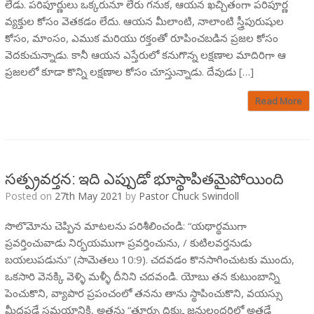
లేడు. పరిపూర్ణులు ఒక్కరునూ లేరు గనుక, ఆయన ఖచ్చితంగా పరిపూర్ణ
వ్యక్తుల కోసం వెతకడం లేదు. ఆయన మీలాంటి, నాలాంటి స్త్రీపురుషుల
కోసం, మాంసం, ఎముక మరియు రక్తంతో రూపించబడిన ప్రజల కోసం
వెదకుచున్నాడు. కానీ ఆయన ఎస్తేరులో కనుగొన్న లక్షణాల మాదిరిగా ఆ
ప్రజలలో కూడా కొన్ని లక్షణాల కోసం చూస్తున్నాడు. దేవుడు […]
Read More
సత్ప్రవర్తన: ఇది ఎప్పుడో భూస్థాపితమైపోయింది
Posted on
27th May 2021
by
Pastor Chuck Swindoll
సొలొమోను చెప్పిన మాటలను పరిశీలించండి: “యథార్థముగా
ప్రవర్తించువాడు నిర్భయముగా ప్రవర్తించును, / కుటిలవర్తనుడు
బయలుపడును” (సామెతలు 10:9). చదవడం కొనసాగించుటకు ముందు,
ఒకసారి వెనక్కి వెళ్ళి మళ్ళీ దీనిని చదవండి. యోబు తన కుటుంబాన్ని
పెంచుకొని, వ్యాపార ప్రపంచంలో తనను తాను స్థాపించుకొని, వయస్సు
మీదపడే సమయానికి, అతను “తూర్పు దిక్కు జనులందరిలో అతడే