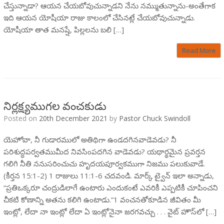
చేస్తున్నాడా? ఆయన చేయబోవుచున్నాడని నేను నమ్ముతున్నాను-అంతేగాక
ఇది ఆయన యోషీయా రాజు కాలంలో చేసినట్లే చేయబోవుచున్నాడు.
యోషీయా తాత మనష్షే, పిల్లలను బలి […]
Read More
నిర్లక్ష్యముగల వంచకుడు
Posted on
20th December 2021
by
Pastor Chuck Swindoll
యెహోవా, నీ గుడారములో అతిథిగా ఉండదగినవాడెవడు? నీ
పరిశుద్ధపర్వతముమీద నివసింపదగిన వాడెవడు? యథార్థమైన ప్రవర్తన
గలిగి నీతి ననుసరించుచు హృదయపూర్వకముగా నిజము పలుకువాడే.
(కీర్తన 15:1-2) 1 రాజులు 11:1-6 చదవండి. మార్క్ ట్వైన్ ఇలా అన్నాడు,
“ప్రతిఒక్కరూ చంద్రుడిలాగే ఉంటారు ఎందుకంటే ఎవరికీ ఎప్పటికీ చూపించని
చీకటి కోణాన్ని అతను కలిగి ఉంటాడు.”1 వంచనతోకూడిన జీవితం మీ
ఇంట్లో, లేదా నా ఇంట్లో లేదా ఏ ఇంట్లోనైనా జరగవచ్చు . . . వైట్ హౌస్‌లో […]