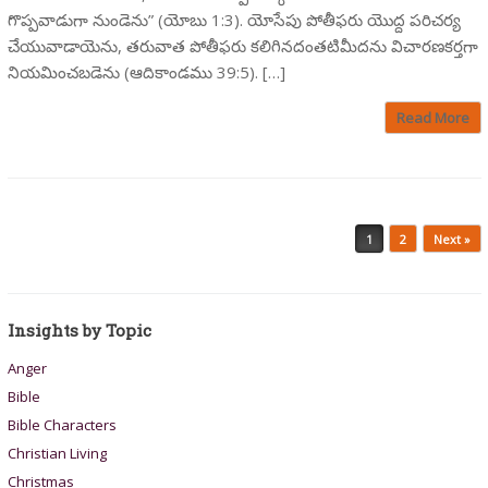
గొప్పవాడుగా నుండెను” (యోబు 1:3). యోసేపు పోతీఫరు యొద్ద పరిచర్య
చేయువాడాయెను, తరువాత పోతీఫరు కలిగినదంతటిమీదను విచారణకర్తగా
నియమించబడెను (ఆదికాండము 39:5). […]
Read More
Post navigation
1
2
Next »
Insights by Topic
Anger
Bible
Bible Characters
Christian Living
Christmas