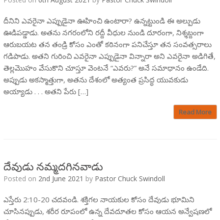
దీనిని ఎవరైనా ఎప్పుడైనా ఊహించి ఉంటారా? ఉన్నట్టుండి ఈ అల్పుడు
ఊడిపడ్డాడు. అతను నగరంలోని రద్దీ వీధుల నుండి దూరంగా, నిశ్శబ్దంగా
ఆరుబయట తన తండ్రి కోసం ఎంతో కఠినంగా పనిచేస్తూ తన సంవత్సరాలు
గడిపాడు. అతని గురించి ఎవరైనా ఎప్పుడైనా విన్నారా అని ఎవరైనా అడిగితే,
తెల్లమొహం వేసుకొని చూస్తూ వెంటనే “ఎవరు?” అనే సమాధానం ఉండేది.
అప్పుడు అకస్మాత్తుగా, అతను దేశంలో అత్యంత ప్రసిద్ధ యువకుడు
అయ్యాడు . . . అతని పేరు […]
Read More
దేవుడు నమ్మదగినవాడు
Posted on
2nd June 2021
by
Pastor Chuck Swindoll
ఎస్తేరు 2:10-20 చదవండి. శక్తిగల నాయకుల కోసం దేవుడు భూమిని
చూసినప్పుడు, శరీర రూపంలో ఉన్న దేవదూతల కోసం ఆయన అన్వేషణలో