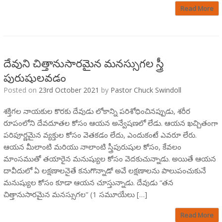
Read More
దేవుని చిత్తానుసారమైన మనస్సుగల స్త్రీ
పురుషులవడం
Posted on
23rd October 2021
by
Pastor Chuck Swindoll
శక్తిగల నాయకుల కొరకు దేవుడు లోకాన్ని పరిశోధించినప్పుడు, శరీర
రూపంలోని దేవదూతల కోసం ఆయన అన్వేషణలో లేడు. ఆయన ఖచ్చితంగా
పరిపూర్ణమైన వ్యక్తుల కోసం వెతకడం లేదు, ఎందుకంటే ఎవరూ లేరు.
ఆయన మీలాంటి మరియు నాలాంటి స్త్రీపురుషుల కోసం, కేవలం
మాంసముతో తయారైన మనుష్యుల కోసం వెదకుచున్నాడు. అయితే ఆయన
దావీదులో ఏ లక్షణాలనైతే కనుగొన్నాడో అవే లక్షణాలను పాలుపంచుకునే
మనుష్యుల కోసం కూడా ఆయన చూస్తున్నాడు. దేవుడు “తన
చిత్తానుసారమైన మనస్సుగల” (1 సమూయేలు […]
Read More