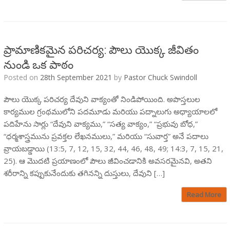
ప్రామాణికమైన పరిచర్య: పౌలు యొక్క జీవితం
నుండి ఒక పాఠం
Posted on
28th September 2021
by
Pastor Chuck Swindoll
పౌలు యొక్క పరిచర్య దేవుని వాక్యంతో నిండిపోయింది. అపొస్తలుల
కార్యముల గ్రంథములోని పదమూడు మరియు పద్నాలుగు అధ్యాయాలలో
పదిహేను సార్లు “దేవుని వాక్యము,” “సత్య వాక్యం,” “ప్రభువు బోధ,”
“ధర్మశాస్త్రమును ప్రవక్తల లేఖనములు,” మరియు “సువార్త” అనే పదాలు
వ్రాయబడ్డాయి (13:5, 7, 12, 15, 32, 44, 46, 48, 49; 14:3, 7, 15, 21,
25). ఆ మొదటి ప్రయాణంలో పౌలు జీవించడానికి అవసరమైనవి, అతని
శరీరాన్ని కప్పుకునేందుకు తగినన్ని దుస్తులు, దేవుని […]
Read More