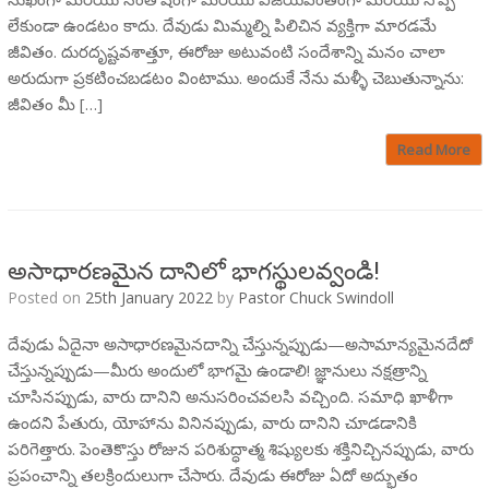
లేకుండా ఉండటం కాదు. దేవుడు మిమ్మల్ని పిలిచిన వ్యక్తిగా మారడమే
జీవితం. దురదృష్టవశాత్తూ, ఈరోజు అటువంటి సందేశాన్ని మనం చాలా
అరుదుగా ప్రకటించబడటం వింటాము. అందుకే నేను మళ్ళీ చెబుతున్నాను:
జీవితం మీ […]
Read More
అసాధారణమైన దానిలో భాగస్థులవ్వండి!
Posted on
25th January 2022
by
Pastor Chuck Swindoll
దేవుడు ఏదైనా అసాధారణమైనదాన్ని చేస్తున్నప్పుడు—అసామాన్యమైనదేదో
చేస్తున్నప్పుడు—మీరు అందులో భాగమై ఉండాలి! జ్ఞానులు నక్షత్రాన్ని
చూసినప్పుడు, వారు దానిని అనుసరించవలసి వచ్చింది. సమాధి ఖాళీగా
ఉందని పేతురు, యోహాను వినినప్పుడు, వారు దానిని చూడడానికి
పరిగెత్తారు. పెంతెకొస్తు రోజున పరిశుద్ధాత్మ శిష్యులకు శక్తినిచ్చినప్పుడు, వారు
ప్రపంచాన్ని తలక్రిందులుగా చేసారు. దేవుడు ఈరోజు ఏదో అద్భుతం