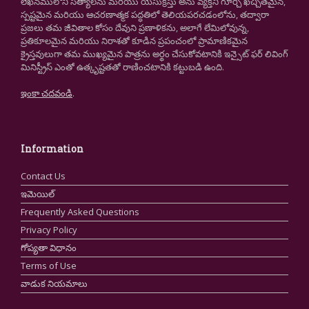
లేఖనములోని సత్యాలను మరియు యేసుక్రీస్తు అను వ్యక్తిని గూర్చి ఖచ్చితమైన,
స్పష్టమైన మరియు ఆచరణాత్మక పద్ధతిలో తెలియపరచడంలోను, తద్వారా
ప్రజలు తమ జీవితాల కోసం దేవుని ప్రణాళికను, అలాగే లేమిలోవున్న,
ప్రతికూలమైన మరియు నిరాశతో కూడిన ప్రపంచంలో ప్రామాణికమైన
క్రైస్తవులుగా తమ ముఖ్యమైన పాత్రను అర్థం చేసుకోవటానికి ఇన్సైట్ ఫర్ లివింగ్
మినిస్ట్రీస్ ఎంతో ఉత్కృష్టతతో రాణించటానికి కట్టుబడి ఉంది.
ఇంకా చదవండి
.
Information
Contact Us
ఇమెయిల్
Frequently Asked Questions
Privacy Policy
గోప్యతా విధానం
Terms of Use
వాడుక నియమాలు