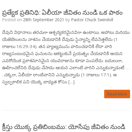
ప్రత్యేక ప్రతినిధి: ఏలీయా జీవితం నుండి ఒక పాఠం
Posted on
28th September 2021
by
Pastor Chuck Swindoll
దేవుని విధానాలు తరచుగా ఆశ్చర్యకరమైనవిగా ఉంటాయి. అహాబు మరియు
యెజెబెలు‌లను నాశనం చేయడానికి దేవుడు సైన్యాన్ని లేవనెత్తలేదు (1
రాజులు 16:29-34). తన వ్యాజ్యమును వాదించడానికి లేదా వారి
రాజ్యసంబంధమైన ఘనులను ఆకట్టుకునే ప్రయత్నం చేయడానికి ఆయన
ఎవరోయొక ప్రకాశమానమైన యువరాజును కూడా పంపలేదు. బదులుగా,
ఊహించలేనిది దేవుడు చేసాడు-ఆయన ఎలాంటి వారిని ఎన్నుకున్నాడంటే . .
. చక్కగా, ఏలీయా లాంటివానిని ఎన్నుకున్నాడు (1 రాజులు 17:1). ఆ
స్వల్పకాలిక పని యొక్క బాధ్యత కోసం […]
Read More
క్రీస్తు యొక్క ప్రతిబింబము: యోసేపు జీవితం నుండి