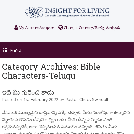
Skip
to
content
My Account/నా ఖాతా
Change Country/దేశాన్ని మార్చండి
MENU
Category Archives:
Bible
Characters-Telugu
ఇది మీ గురించి కాదు
Posted on
1st February 2022
by
Pastor Chuck Swindoll
నేను ఒక ముఖ్యమైన వాస్తవాన్ని నొక్కి చెప్పాలి: మీరు సంతోషంగా ఉన్నారని
నిర్ధారించుకోవడం దేవుని లక్ష్యం కాదు. మీరు దీన్ని నమ్మడం ఎంత
కష్టమైనప్పటికీ, అలా చెప్పవలసిన సమయం వచ్చింది. జీవితం మీరు
సుఖంగా మరియు సంతోషంగా మరియు విజయవంతంగా మరియు నొప్పి