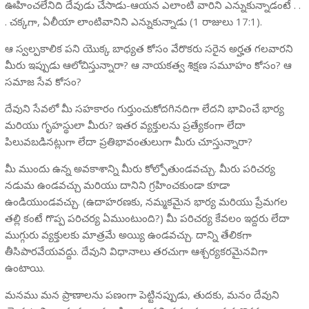
ఊహించలేనిది దేవుడు చేసాడు-ఆయన ఎలాంటి వారిని ఎన్నుకున్నాడంటే . .
. చక్కగా, ఏలీయా లాంటివానిని ఎన్నుకున్నాడు (1 రాజులు 17:1).
ఆ స్వల్పకాలిక పని యొక్క బాధ్యత కోసం వేరొకరు సరైన అర్హత గలవారని
మీరు ఇప్పుడు ఆలోచిస్తున్నారా? ఆ నాయకత్వ శిక్షణ సమూహం కోసం? ఆ
సమాజ సేవ కోసం?
దేవుని సేవలో మీ సహకారం గుర్తుంచుకోదగినదిగా లేదని భావించే భార్య
మరియు గృహస్థులా మీరు? ఇతర వ్యక్తులను ప్రత్యేకంగా లేదా
పిలువబడినట్లుగా లేదా ప్రతిభావంతులుగా మీరు చూస్తున్నారా?
మీ ముందు ఉన్న అవకాశాన్ని మీరు కోల్పోతుండవచ్చు. మీరు పరిచర్య
నడుమ ఉండవచ్చు మరియు దానిని గ్రహించకుండా కూడా
ఉండియుండవచ్చు. (ఉదాహరణకు, నమ్మకమైన భార్య మరియు ప్రేమగల
తల్లి కంటే గొప్ప పరిచర్య ఏముంటుంది?) మీ పరిచర్య కేవలం ఇద్దరు లేదా
ముగ్గురు వ్యక్తులకు మాత్రమే అయ్యి ఉండవచ్చు. దాన్ని తేలికగా
తీసిపారవేయవద్దు. దేవుని విధానాలు తరచుగా ఆశ్చర్యకరమైనవిగా
ఉంటాయి.
మనము మన ప్రాణాలను పణంగా పెట్టినప్పుడు, తుదకు, మనం దేవుని