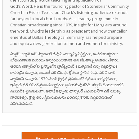
God’s Word. He is the founding pastor of Stonebriar Community
Church in Frisco, Texas, but Chuck’s listening audience extends
far beyond a local church body. As a leading programme in
Christian broadcasting since 1979, Insight for Living airs around
the world. Chuck’s leadership as president and now chancellor
emeritus at Dallas Theological Seminary has helped prepare
and equip a new generation of men and women for ministry.
పాస్టర్ చార్లెస్ ఆర్. స్విండాల్ దేవుని వాక్యాన్ని నిర్దిష్టంగా, ఆచరణాత్మకంగా
బోధించడానికి మరియు అన్వయించడానికి తన జీవితాన్ని అంకితం చేశారు.
ఆయన టెక్సాస్‌లోని ఫ్రిస్కోలోని స్టోన్‌బ్రయర్ కమ్యూనిటీ చర్చి వ్యవస్థాపక
కాపరియై ఉన్నారు, అయితే చక్ యొక్క శ్రోతలు స్థానిక సంఘ పరిధి దాటి
వ్యాపించి ఉన్నారు. 1979 నుండి క్రైస్తవ ప్రసరణలో ప్రముఖ కార్యక్రమంగా,
ఇన్‌సైట్ ఫర్ లివింగ్ ప్రపంచవ్యాప్తంగా ప్రసారమవుతోంది. డల్లాస్ థియోలాజికల్
సెమినరీకి ప్రెసిడెంటుగా, అలాగే ఇప్పుడు ఛాన్సిలర్ ఎమెరిటస్‌గా చక్ యొక్క
నాయకత్వం క్రొత్త తరం స్త్రీపురుషులను పరిచర్య కొరకు సిద్ధపరచడంలో
సహాయపడింది.
Post navigation