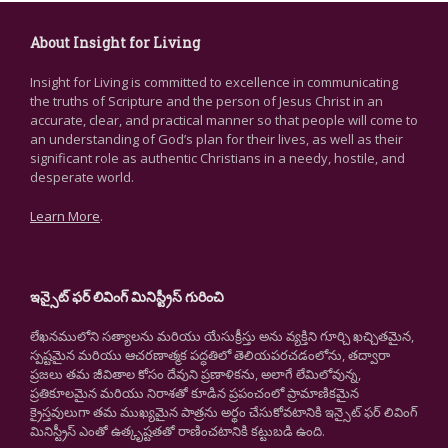
About Insight for Living
Insight for Living is committed to excellence in communicating
the truths of Scripture and the person of Jesus Christ in an
accurate, clear, and practical manner so that people will come to
an understanding of God’s plan for their lives, as well as their
significant role as authentic Christians in a needy, hostile, and
desperate world.
Learn More
.
ఇన్సైట్ ఫర్ లివింగ్ మినిస్ట్రీస్ గురించి
లేఖనములోని సత్యాలను మరియు యేసుక్రీస్తు అను వ్యక్తిని గూర్చి ఖచ్చితమైన,
స్పష్టమైన మరియు ఆచరణాత్మక పద్ధతిలో తెలియపరచడంలోను, తద్వారా
ప్రజలు తమ జీవితాల కోసం దేవుని ప్రణాళికను, అలాగే లేమిలోవున్న,
ప్రతికూలమైన మరియు నిరాశతో కూడిన ప్రపంచంలో ప్రామాణికమైన
క్రైస్తవులుగా తమ ముఖ్యమైన పాత్రను అర్థం చేసుకోవటానికి ఇన్సైట్ ఫర్ లివింగ్
మినిస్ట్రీస్ ఎంతో ఉత్కృష్టతతో రాణించటానికి కట్టుబడి ఉంది.