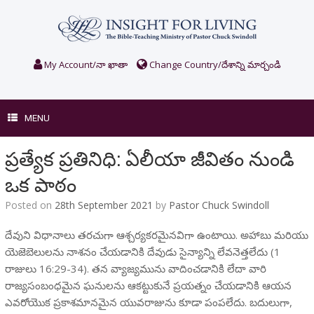
Skip
to
content
My Account/నా ఖాతా
Change Country/దేశాన్ని మార్చండి
MENU
ప్రత్యేక ప్రతినిధి: ఏలీయా జీవితం నుండి
ఒక పాఠం
Posted on
28th September 2021
by
Pastor Chuck Swindoll
దేవుని విధానాలు తరచుగా ఆశ్చర్యకరమైనవిగా ఉంటాయి. అహాబు మరియు
యెజెబెలు‌లను నాశనం చేయడానికి దేవుడు సైన్యాన్ని లేవనెత్తలేదు (1
రాజులు 16:29-34). తన వ్యాజ్యమును వాదించడానికి లేదా వారి
రాజ్యసంబంధమైన ఘనులను ఆకట్టుకునే ప్రయత్నం చేయడానికి ఆయన
ఎవరోయొక ప్రకాశమానమైన యువరాజును కూడా పంపలేదు. బదులుగా,