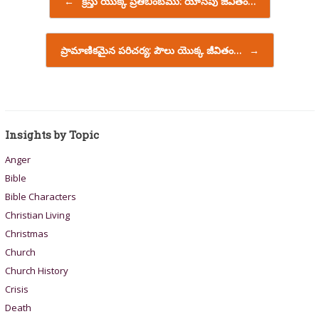
←
క్రీస్తు యొక్క ప్రతిబింబము: యోసేపు జీవితం…
ప్రామాణికమైన పరిచర్య: పౌలు యొక్క జీవితం…
→
Insights by Topic
Anger
Bible
Bible Characters
Christian Living
Christmas
Church
Church History
Crisis
Death