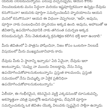
యెదుట నిలబడుచున్నాము. పిలుపు వచ్చినప్పుడు, ఆయన కొరకు
నిలువబడుటకు మనం సిద్ధంగా మరియు ఇష్టపూర్వకముగా ఉన్నట్లు దేవుడు
కనుగొనునా? ఆయనకు పూర్తిగా సమర్పించబడిన హృదయాలను ఆయన
మనలో కనుగొనునా? ఆయన ఈ విధంగా చెప్పగలడా, “ఆహ్, అవును,
పూర్తిగా నాకు సంబంధించిన హృదయం అక్కడ ఉంది. అవును, అహాబు‌తో ఆ
జీవితాన్ని ఉపయోగించడానికి నాకు తగినంత సమర్పణ అక్కడ
కనబడుచున్నది. నేను వెతుకుతున్న క్రమశిక్షణ కలిగిన భక్తి అలా ఉండాలి.”
మీరు జీవితంలో ఏ పాత్రను పోషించినా, నిజం కోసం ఒంటరిగా నిలబడే
విషయంలో మీరు ముఖ్యముకానివారు కాదు.
దేవుడు మీకు ఏ స్థానాన్ని ఇచ్చాడు? ఏది ఏమైనా, దేవుడు ఇలా
అంటున్నాడు, “నువ్వు నా ముందు నిలబడ్డావు, నేను నిన్ను
ఉపయోగించుకోవాలనుకుంటున్నాను. ప్రస్తుత కాలమందు, ప్రస్తుత
సమయంలో నేను మిమ్మల్ని నా ఏకైక ప్రతినిధిగా
ఉపయోగించుకోవాలనుకుంటున్నాను.”
ఏలీయా, ఈ గంభీరమైన, కఠినమైన వ్యక్తి ఎక్కడనుండో దూసుకువచ్చి,
అకస్మాత్తుగా చరిత్ర పుటల్లోకి అడుగుపెట్టాడు, దేవునికి పూర్తిగా
సమర్పించుకున్న ఒక జీవితం యొక్క విలువకు స్పష్టమైన సాక్షిగా ఉన్నాడు.