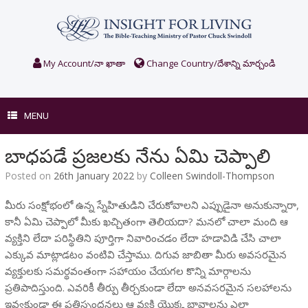
Skip
to
content
My Account/నా ఖాతా
Change Country/దేశాన్ని మార్చండి
MENU
బాధపడే ప్రజలకు నేను ఏమి చెప్పాలి
Posted on
26th January 2022
by
Colleen Swindoll-Thompson
మీరు సంక్షోభంలో ఉన్న స్నేహితుడిని చేరుకోవాలని ఎప్పుడైనా అనుకున్నారా,
కానీ ఏమి చెప్పాలో మీకు ఖచ్చితంగా తెలియదా? మనలో చాలా మంది ఆ
వ్యక్తిని లేదా పరిస్థితిని పూర్తిగా నివారించడం లేదా హడావిడి చేసి చాలా
ఎక్కువ మాట్లాడటం వంటివి చేస్తాము. దిగువ జాబితా మీరు అవసరమైన
వ్యక్తులకు సమర్థవంతంగా సహాయం చేయగల కొన్ని మార్గాలను
ప్రతిపాదిస్తుంది. ఎవరికీ తీర్పు తీర్చకుండా లేదా అనవసరమైన సలహాలను
ఇవ్వకుండా ఈ ప్రతిస్పందనలు ఆ వ్యక్తి యొక్క భావాలను ఎలా