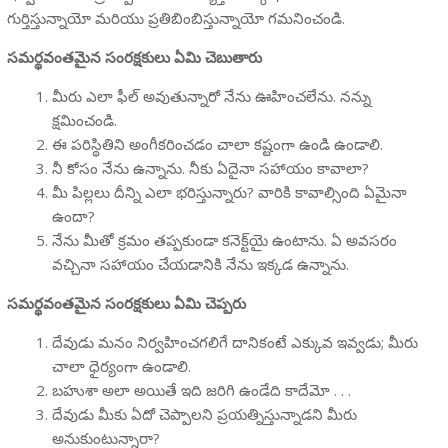
గుర్తిస్తున్నాయో మరియు ప్రతిబింబిస్తున్నాయో గమనించండి.
సమర్థవంతమైన సంరక్షకులు ఏమి చెబుతారు
మీరు ఎలా ఫీల్ అవుతున్నారో నేను ఊహించలేను. నన్ను
క్షమించండి.
ఈ పరిస్థితిని అంగీకరించడం చాలా కష్టంగా ఉండి ఉండాలి.
నీ కోసం నేను ఉన్నాను. నీకు ఏదైనా సహాయం కావాలా?
మీ పిల్లలు దీన్ని ఎలా భరిస్తున్నారు? వారికి కావాల్సింది ఏమైనా
ఉందా?
నేను మీతో క్రమం తప్పకుండా కనెక్ట్‌యై ఉంటాను. ఏ అవసరం
వచ్చినా సహాయం చేయడానికి నేను ఇక్కడ ఉన్నాను.
సమర్థవంతమైన సంరక్షకులు ఏమి చెప్పరు
దేవుడు మనం నిర్వహించగలిగే దానికంటే ఎక్కువ ఇవ్వడు; మీరు
చాలా ధైర్యంగా ఉండాలి.
బహుశా అలా అయితే ఇది జరిగి ఉండేది కాదేమో . . .
దేవుడు మీకు ఏదో చెప్పాలని ప్రయత్నిస్తున్నాడని మీరు
అనుకుంటున్నారా?