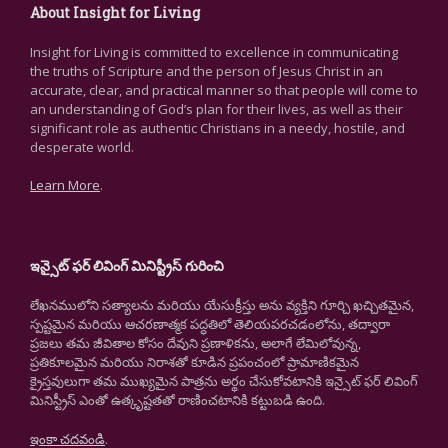
About Insight for Living
Insight for Living is committed to excellence in communicating
the truths of Scripture and the person of Jesus Christ in an
accurate, clear, and practical manner so that people will come to
an understanding of God’s plan for their lives, as well as their
significant role as authentic Christians in a needy, hostile, and
desperate world.
Learn More
.
ఇన్సైట్ ఫర్ లివింగ్ మినిస్ట్రీస్ గురించి
లేఖనములోని సత్యాలను మరియు యేసుక్రీస్తు అను వ్యక్తిని గూర్చి ఖచ్చితమైన,
స్పష్టమైన మరియు ఆచరణాత్మక పద్ధతిలో తెలియపరచడంలోను, తద్వారా
ప్రజలు తమ జీవితాల కోసం దేవుని ప్రణాళికను, అలాగే లేమిలోవున్న,
ప్రతికూలమైన మరియు నిరాశతో కూడిన ప్రపంచంలో ప్రామాణికమైన
క్రైస్తవులుగా తమ ముఖ్యమైన పాత్రను అర్థం చేసుకోవటానికి ఇన్సైట్ ఫర్ లివింగ్
మినిస్ట్రీస్ ఎంతో ఉత్కృష్టతతో రాణించటానికి కట్టుబడి ఉంది.
ఇంకా చదవండి
.