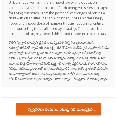
University as well as minors in psychology and education.
Colleen serves as the director of Reframing Ministries at Insight
for Living Ministries. From the personal challenges of raising a
child with disabilities (her son Jonathan), Colleen offers help,
hope, and a good dose of humour through speaking, writing,
and counselling those affected by disability. Colleen and her
husband, Toban, have five children and reside in Frisco, Texas.
కొలీన్ స్విన్డాల్ థాంప్సన్ ట్రినిటీ ఇంటర్నేషనల్ విశ్వవిద్యాలయం నుండి
కమ్యూనికేషన్‌లో బ్యాచిలర్ ఆఫ్ ఆర్ట్స్ డిగ్రీతో పాటు మనోవిజ్ఞానశాస్త్రము మరియు
ఎడ్యుకేషన్లో అనుబంధ జ్ఞానం కలిగి ఉన్నారు. కొలీన్ ఇన్సైట్ ఫర్ లివింగ్ వద్ద
రిఫ్రామింగ్ మినిస్ట్రీస్ డైరెక్టరుగా పనిచేస్తున్నారు. దివ్యాంగుడైన పిల్లవాడిని (ఆమె
మూడవ బిడ్డ, యోనాతాను) పెంచే వ్యక్తిగత సవాళ్ళ దగ్గర నుండి, కొలీన్ సహాయం,
నిరీక్షణ మరియు వైకల్యంతో బాధపడుతున్నవారికి మాటలతో, వ్రాతలతో మరియు
సలహా ఇవ్వడంతో మంచి హాస్యాన్ని అందిస్తుంది. కొలీన్ మరియు ఆమె భర్త,
టోబన్ కు ఐదుగురు పిల్లలు ఉన్నారు. వారు టెక్సాస్ లోని ఫ్రిస్కోలో నివసిస్తున్నారు.
Post navigation
←
స్వస్థపరచు సంఘము యొక్క పది ముఖ్యమైన…