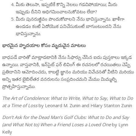
మీకు తెలుసా, ఇప్పటికే కొన్ని నెలలు గడచిపోయాయి; మీరు
ఇప్పుడు దీనిని అధిగమించాలనుకోవటం లేదా?
మీరు పునరుజ్జీవం పొందుకోవాలని నేను భావిస్తున్నాను. ఖాళీగా
ఉండడం కంటే ఏదోయొక పనిచేసుకుంటే బాగుంటుందని నేను
భావిస్తున్నాను.
భారమైన హృదయాల కోసం మృదువైన మాటలు
బాధపడే వారితో మాట్లాడటానికి నేను సిఫార్సు చేసిన ఐదు పుస్తకాలు ఇక్కడ
ఉన్నాయి. వాస్తవానికి, ఇన్‌సైట్ ఫర్ లివింగ్ ఈ రచనలలో రచయితలు చెప్పే
ప్రతిదానిని ఆమోదించదు, కాబట్టి జ్ఞానం మరియు వివేచనతో వీటిని మరియు
అన్ని ఇతర బైబిలేతర వనరులను సంప్రదించమని మేము మిమ్మల్ని
ప్రోత్సహిస్తున్నాము.
The Art of Condolence: What to Write, What to Say, What to Do
at a Time of Loss
by Leonard M. Zunin and Hilary Stanton Zunin
Don’t Ask for the Dead Man’s Golf Clubs: What to Do and Say
(and What Not to) When a Friend Loses a Loved One
by Lynn
Kelly