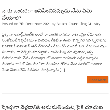
నాకు ఒంటరిగా అనిపించినప్పుడు నేను ఏమి
చేయాలి?
Posted on
7th December 2021
by
Biblical Counselling Ministry
ప్రశ్న: నా అపార్ట్‌మెంట్‌కి అంటే నా ఇంటికి రావడం నాకు ఇష్టం లేదు. అది
సంతోషంలేని ప్రదేశముగా మరియు చీకటిగా ఉంది. కొన్ని మానవ స్వరాలను
వినడానికి టెలివిజన్ ఆన్ చేయడమే నేను చేసే మొదటి పని. నేను ఒంటరిగా
తింటాను, ఛానెల్స్‌ను మారుస్తాను, కొంచెంసేపు చదువుతాను, ఆపై
పడుకుంటాను. నేను సంబంధాలలో ఉంటూ బయటకు వస్తూ ఉన్నాను
మరియు వాటిలో ఏదీ మంచిగా పరిణమించలేదు. నేను మాల్‌లో జంటలు
చేయి చేయి కలిపి నడవడం చూస్తున్నాను […]
Read More
స్వేచ్ఛగా వెళ్లడానికి అనుమతించుట, పైకి చూచుట