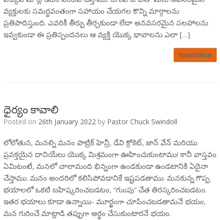
వ్యక్తులకు సమర్థవంతంగా సహాయం చేయగల కొన్ని మార్గాలను
ప్రతిపాదిస్తుంది. ఎవరికీ తీర్పు తీర్చకుండా లేదా అనవసరమైన సలహాలను
ఇవ్వకుండా ఈ ప్రతిస్పందనలు ఆ వ్యక్తి యొక్క భావాలను ఎలా […]
Read More
ధైర్యం కావాలి
Posted on
26th January 2022
by
Pastor Chuck Swindoll
లోలోతున, మనల్ని మనం పాట్రిక్ హెన్రీ, డేవి క్రోకెట్, జాన్ వేన్ మరియు
ప్రవక్తయైన దానియేలు యొక్క మిశ్రమంగా ఊహించుకుంటాము! కానీ వాస్తవం
ఏమిటంటే, మనలో చాలామంది భిన్నంగా ఉండకుండా ఉండటానికి ఏదైనా
చేస్తాము. మనం అందరిలో కలిసిపోవడానికే ఇష్టపడతాము. మనకున్న గొప్ప
భయాలలో ఒకటి బహిష్కరించబడటం, “గుంపు” చేత తిరస్కరించబడటం.
ఇతర భయాలు కూడా ఉన్నాయి- మూర్ఖంగా చూపించబడతామనే భయం,
మన గురించే మాట్లాడి తప్పుగా అర్థం చేసుకుంటారనే భయం.