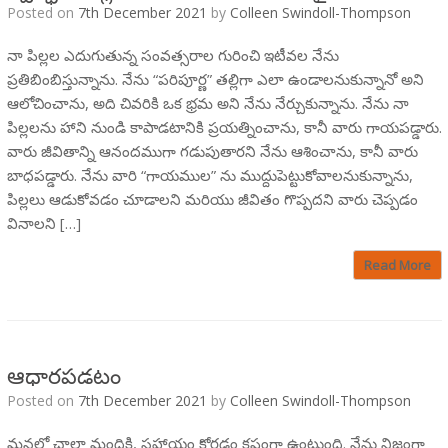
Posted on
7th December 2021
by
Colleen Swindoll-Thompson
నా పిల్లల ఎదుగుతున్న సంవత్సరాల గురించి ఇటీవల నేను
ప్రతిబింబిస్తున్నాను. నేను “పరిపూర్ణ” తల్లిగా ఎలా ఉండాలనుకున్నానో అని
ఆలోచించాను, అది చివరికి ఒక భ్రమ అని నేను నేర్చుకున్నాను. నేను నా
పిల్లలను హాని నుండి కాపాడటానికి ప్రయత్నించాను, కానీ వారు గాయపడ్డారు.
వారు జీవితాన్ని ఆనందముగా గడుపుతారని నేను ఆశించాను, కానీ వారు
బాధపడ్డారు. నేను వారి “గాయముల” ను ముద్దుపెట్టుకోవాలనుకున్నాను,
పిల్లలు ఆడుకోవడం చూడాలని మరియు జీవితం గొప్పదని వారు చెప్పడం
వినాలని […]
Read More
ఆధారపడటం
Posted on
7th December 2021
by
Colleen Swindoll-Thompson
మనలో చాలా మందికి, సహాయం కోరడం కష్టంగా ఉంటుంది. నేను నిజంగా