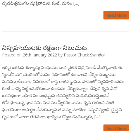
దృఢచిత్తముగల వ్యక్తివాదుల కంటే, మనం […]
Read More
నిస్సహాయులకు రక్షణగా నిలుచుట
Posted on
26th January 2022
by
Pastor Chuck Swindoll
ఇరవై ఒకటవ శతాబ్దపు సంఘము దాని నైతిక నిద్ర నుండి మేల్కొనాలి. ఈ
“జ్ఞానోదయ” యుగంలో మనం సహనంతో ఉండాలని నేర్పించబడ్డాము.
మనము లేఖనాల వివరణలో కాస్త రాజీపడ్డాము. పాపంతో వ్యవహరించడం
కంటే దాన్ని పట్టించుకోకుండా ఉండడం నేర్చుకున్నాం. దేవుని కృప ఏదో
ఒకవిధంగా ఐహిక సంబంధమైన జీవనశైలిని మరుగుపరుస్తుందనే
లోపభూయిష్ట భావనను మనము స్వీకరించాము. కృప గురించి ఎంత
ఘోరముగా అపార్థం చేసుకున్నాము! నన్ను సూటిగా చెప్పనివ్వండి. క్రైస్తవ
గృహంలో చాలా తరచుగా, భార్యలు కొట్టబడుచున్నారు, […]
Read More