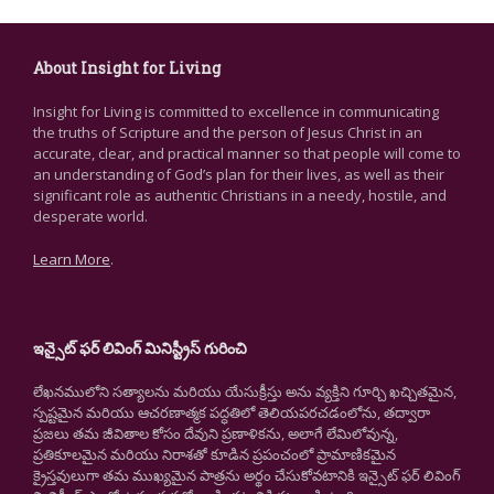
About Insight for Living
Insight for Living is committed to excellence in communicating
the truths of Scripture and the person of Jesus Christ in an
accurate, clear, and practical manner so that people will come to
an understanding of God’s plan for their lives, as well as their
significant role as authentic Christians in a needy, hostile, and
desperate world.
Learn More
.
ఇన్సైట్ ఫర్ లివింగ్ మినిస్ట్రీస్ గురించి
లేఖనములోని సత్యాలను మరియు యేసుక్రీస్తు అను వ్యక్తిని గూర్చి ఖచ్చితమైన,
స్పష్టమైన మరియు ఆచరణాత్మక పద్ధతిలో తెలియపరచడంలోను, తద్వారా
ప్రజలు తమ జీవితాల కోసం దేవుని ప్రణాళికను, అలాగే లేమిలోవున్న,
ప్రతికూలమైన మరియు నిరాశతో కూడిన ప్రపంచంలో ప్రామాణికమైన
క్రైస్తవులుగా తమ ముఖ్యమైన పాత్రను అర్థం చేసుకోవటానికి ఇన్సైట్ ఫర్ లివింగ్