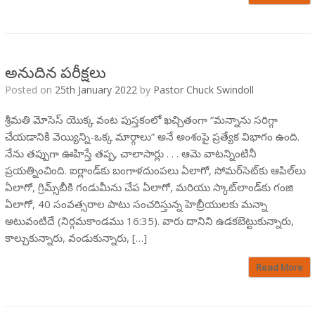
అనుదిన పరీక్షలు
Posted on
25th January 2022
by
Pastor Chuck Swindoll
శ్రీమతి మోసెస్ యొక్క వంట పుస్తకంలో ఖచ్చితంగా “మన్నాను సరిగ్గా
చేయడానికి వెయ్యిన్ని-ఒక్క మార్గాలు” అనే అంశంపై ప్రత్యేక విభాగం ఉంది.
నేను తప్పుగా ఊహిస్తే తప్ప, చాలాసార్లు . . . ఆమె వాటన్నింటినీ
ప్రయత్నించింది. ఐర్లాండ్‌కు బంగాళదుంపలు ఏలాగో, సోమర్‌సెట్‌కు ఆపిల్‌లు
ఏలాగో, గ్రిమ్స్‌బీకి గండుమీను చేప ఏలాగో, మరియు స్కాట్‌లాండ్‌కు గంజి
ఏలాగో, 40 సంవత్సరాల పాటు సంచరిస్తున్న హెబ్రీయులకు మన్నా
అటువంటిదే (నిర్గమకాండము 16:35). వారు దానిని ఉడకబెట్టుకున్నారు,
కాల్చుకున్నారు, వండుకున్నారు, […]
Read More