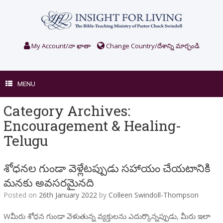
Skip
to
content
My Account/నా ఖాతా
Change Country/దేశాన్ని మార్చండి
MENU
Category Archives:
Encouragement & Healing-
Telugu
శోధనల గుండా వెళ్లేటప్పుడు సహాయం చేయటానికి
మనకు అవసరమైనది
Posted on
26th January 2022
by
Colleen Swindoll-Thompson
Wమీరు శోధన గుండా వెళుతున్న వ్యక్తులను ఎదుర్కొన్నప్పుడు, మీరు ఇలా