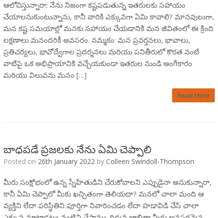
ఆలోచిస్తున్నారా: నేను నిజంగా కష్టపడుతున్న ఇతరులకు సహాయం
చేయాలనుకుంటున్నాను, కానీ వారికి ఎక్కువగా ఏమి కావాలి? మానవులుగా,
మన కష్ట సమయాల్లో మనకు సహాయం చేయడానికి మన జీవితంలో ఈ క్రింది
లక్షణాలు మనందరికీ అవసరం. నమ్మకం: మన ప్రవర్తనలు, భావాలు,
ప్రతిచర్యలు, భావోద్వేగాల ప్రదర్శనలు మరియు పనితీరులో కొరత వంటి
వాటిపై ఒక అభిప్రాయానికి వచ్చేయకుండా ఇతరుల నుండి అంగీకారం
మరియు విలువను మనం […]
Read More
బాధపడే ప్రజలకు నేను ఏమి చెప్పాలి
Posted on
26th January 2022
by
Colleen Swindoll-Thompson
మీరు సంక్షోభంలో ఉన్న స్నేహితుడిని చేరుకోవాలని ఎప్పుడైనా అనుకున్నారా,
కానీ ఏమి చెప్పాలో మీకు ఖచ్చితంగా తెలియదా? మనలో చాలా మంది ఆ
వ్యక్తిని లేదా పరిస్థితిని పూర్తిగా నివారించడం లేదా హడావిడి చేసి చాలా
ఎక్కువ మాట్లాడటం వంటివి చేస్తాము. దిగువ జాబితా మీరు అవసరమైన