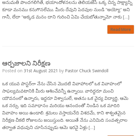
అనుమతి పొందగలిగితే, భయాందోళనలను తెలియజేసే ఒక్క చిన్న సాక్ష్యాన్ని
కూడా మనము కనుగొనలేము. మీరు దేవుని పెదవుల నుండి “అయ్యో” అని
గానీ, లేదా “అక్కడ మనం దాని గురించి ఏమి చేయబోతున్నామో నాకు […]
Read More
ఆర్పజాలని నిరీక్షణ
Posted on
31st August 2021
by
Pastor Chuck Swindoll
ఒక యువ పాస్టర్‌గా నేను చేసిన మొదటి వివాహాలలో ఒక వివాహంలో
సాఫల్యమవటానికి మీరు ఆశించేవన్నీ ఉన్నాయి. వారిద్దరూ మంచి
యౌవనంలో ఉన్నారు, ఇద్దరూ విశ్వాసులే, అతను ఒక వైద్య విద్యార్థి, ఆమె
ఒక నర్సు. ఇది సమాధానం మరియు ఆనందంతో నిండిన ఒక మాదిరి
వివాహం అయి ఉండాలి. శ్రమలు వస్తాయనేది విశదమే, కాని శాశ్వతమైన
నిరీక్షణ చీకటి రోజులను జయిస్తుంది. అయితే నేను ఎనిమిది సంవత్సరాల
తర్వాత వధువుని చూసినప్పుడు ఆమె ఇరవై ఏళ్లు […]