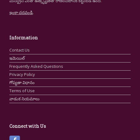
మినిస్ట్రీస్ ఎంతో ఉత్కృష్టతతో రాణించటానికి కట్టుబడి ఉంది.
ఇంకా చదవండి
.
Information
Contact Us
ఇమెయిల్
Frequently Asked Questions
Privacy Policy
గోప్యతా విధానం
Terms of Use
వాడుక నియమాలు
Connect with Us