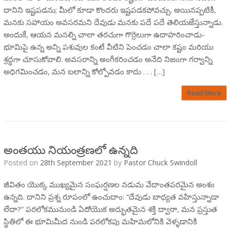
దానిని ఇష్టపడను; మీలో కూడా కొందరు ఇష్టపడకపోవచ్చు. అయినప్పటికీ,
మనకు సహాయం అవసరమని దేవుడు మనకు పదే పదే తెలియజేస్తున్నాడు.
అందుకే, ఆయన మనల్ని చాలా తరచుగా గొర్రెలుగా ఉదాహరించాడు-
భూమిపై ఉన్న అన్ని పశువుల కంటే వీటిని పెంచడం చాలా కష్టం మరియు
శ్రద్ధగా చూసుకోవాలి. అవసరాన్ని అంగీకరించడం అనేది నిజంగా గర్వాన్ని
అధిగమించడం, మన బలాన్ని కోల్పోవడం కాదు . . . […]
Read More
అంతయు నియంత్రణలో ఉన్నది
Posted on
28th September 2021
by
Pastor Chuck Swindoll
జీవితం యొక్క ముఖ్యమైన సంఘర్షణల నడుమ వేదాంతపరమైన అంశం
ఉన్నది. దానిని ప్రశ్న రూపంలో ఉంచుదాం: “దేవుడు బాధ్యత వహిస్తున్నాడా
లేదా?” పరలోకమునుండి ఏదోయొక అద్భుతమైన శక్తి ద్వారా, మన ప్రస్తుత
స్థితిలో ఈ భూమిమీద నుండి పరలోకపు మహిమలోనికి వెళ్ళడానికి