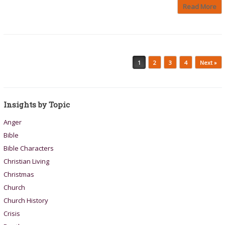
Read More
Post navigation
1
2
3
4
Next »
Insights by Topic
Anger
Bible
Bible Characters
Christian Living
Christmas
Church
Church History
Crisis