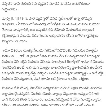
వేస్తారనే దాని గురించిన సాధ్యమైన సూచనను నేను అనుకోకుండా
గుర్తించాను.
మార్చి 9, 1979 న, సౌర వ్యవస్థలో వివిధ ప్రదేశాలలో ఉన్న తొమ్మిది
ఉపగ్రహాలు ఏకకాలంలో అంతరిక్షంలో లోతైన వింత సంఘటనను నమోదు
చేశాయి. వాస్తవానికి, ఇది ఇప్పటివరకు నమోదు చేయబడిన అత్యంత
శక్తివంతమైన పేలుడు. రీడింగులను అధ్యయనం చేసిన ఖగోళ శాస్త్రవేత్తలు
విస్మయం చెందారు.
గామా వికిరణం యొక్క పేలుడు సెకనులో పదోవంతు సమయం మాత్రమే
నిలిచింది . . . కానీ ఆ క్షణంలో అది మూడు వేల సంవత్సరాలలో సూర్యుడు
విడుదల చేసే శక్తిని విడుదల చేసింది. పాలపుంత గెలాక్సీలో గామా-రే పేలుడు
సంభవించి ఉంటే, అది మన మొత్తం వాతావరణాన్ని ప్రకాశింపజేసి ఉండేదని
ఒక ఖగోళ భౌతిక శాస్త్రవేత్త చెప్పారు. ఒకవేళ సూర్యుడు అకస్మాత్తుగా అదే శక్తిని
విడుదల చేసినట్లయితే, మన భూమి ఆవిరైపోయి ఉండేది. తక్షణం.
మనము దీని యొక్క సాంకేతిక పరిజ్ఞానము గురించి శిక్షణ పొందని మరియు
అజ్ఞానులమైనప్పటికీ, పేతురు యొక్క వ్యాఖ్య చెల్లుబాటు అవ్వడానికి ఇది
దాని గురించి కొంత సమాచారం బయలుపరుస్తుందని నేను సూచిస్తున్నాను.
కనీసం, నా అంచనా ప్రకారం, అణు యుద్ధాల కంటే ఇది ఎంతో ఎక్కువ