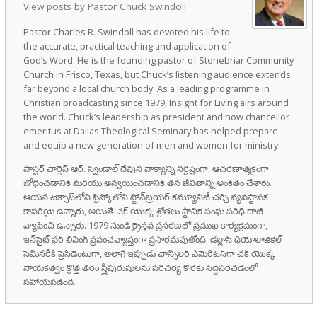
View posts by Pastor Chuck Swindoll
Pastor Charles R. Swindoll has devoted his life to
the accurate, practical teaching and application of
God’s Word. He is the founding pastor of Stonebriar Community
Church in Frisco, Texas, but Chuck’s listening audience extends
far beyond a local church body. As a leading programme in
Christian broadcasting since 1979, Insight for Living airs around
the world. Chuck’s leadership as president and now chancellor
emeritus at Dallas Theological Seminary has helped prepare
and equip a new generation of men and women for ministry.
పాస్టర్ చార్లెస్ ఆర్. స్విండాల్ దేవుని వాక్యాన్ని నిర్దిష్టంగా, ఆచరణాత్మకంగా
బోధించడానికి మరియు అన్వయించడానికి తన జీవితాన్ని అంకితం చేశారు.
ఆయన టెక్సాస్‌లోని ఫ్రిస్కోలోని స్టోన్‌బ్రయర్ కమ్యూనిటీ చర్చి వ్యవస్థాపక
కాపరియై ఉన్నారు, అయితే చక్ యొక్క శ్రోతలు స్థానిక సంఘ పరిధి దాటి
వ్యాపించి ఉన్నారు. 1979 నుండి క్రైస్తవ ప్రసరణలో ప్రముఖ కార్యక్రమంగా,
ఇన్‌సైట్ ఫర్ లివింగ్ ప్రపంచవ్యాప్తంగా ప్రసారమవుతోంది. డల్లాస్ థియోలాజికల్
సెమినరీకి ప్రెసిడెంటుగా, అలాగే ఇప్పుడు ఛాన్సిలర్ ఎమెరిటస్‌గా చక్ యొక్క
నాయకత్వం క్రొత్త తరం స్త్రీపురుషులను పరిచర్య కొరకు సిద్ధపరచడంలో
సహాయపడింది.