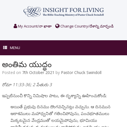
Skip
to
content
My Account/నా ఖాతా
Change Country/దేశాన్ని మార్చండి
MENU
అంతిమ యుద్ధం
Posted on
7th October 2021
by
Pastor Chuck Swindoll
రోమా 11:33-36; 2 పేతురు 3
ఇప్పటినుంచీ కొన్ని నిమిషాల పాటు, ఈ దృశ్యాన్ని ఊహించుకోండి:
అయితే ప్రభువు దినము దొంగవచ్చినట్లు వచ్చును. ఆ దినమున
ఆకాశములు మహాధ్వనితో గతించిపోవును, పంచభూతములు
మిక్కటమైన వేండ్రముతో లయమైపోవును, భూమియు
దానిమీదనున్న కృత్యములును కాలిపోవును. ఇవన్నియు ఇట్లు