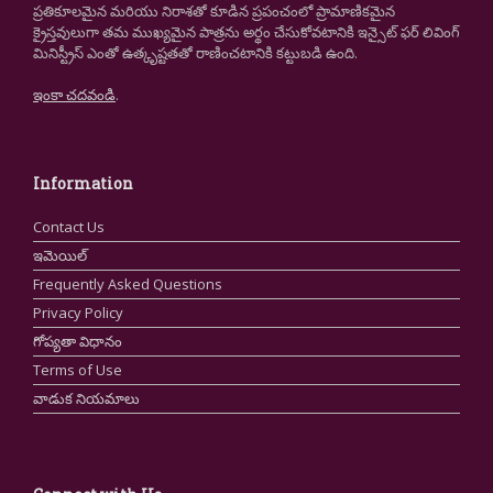
ప్రతికూలమైన మరియు నిరాశతో కూడిన ప్రపంచంలో ప్రామాణికమైన
క్రైస్తవులుగా తమ ముఖ్యమైన పాత్రను అర్థం చేసుకోవటానికి ఇన్సైట్ ఫర్ లివింగ్
మినిస్ట్రీస్ ఎంతో ఉత్కృష్టతతో రాణించటానికి కట్టుబడి ఉంది.
ఇంకా చదవండి
.
Information
Contact Us
ఇమెయిల్
Frequently Asked Questions
Privacy Policy
గోప్యతా విధానం
Terms of Use
వాడుక నియమాలు