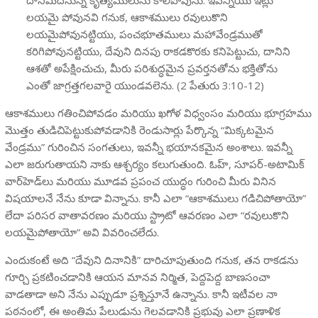
లయమై పోవునవి గనుక, ఆకాశములు రవులుకొని
లయమైపోవునట్టియు, పంచభూతములు మహావేండ్రముతో
కరిగిపోవునట్టియు, దేవుని దినపు రాకడకొరకు కనిపెట్టుచు, దానిని
ఆశతో అపేక్షించుచు, మీరు పరిశుద్ధమైన ప్రవర్తనతోను భక్తితోను
ఎంతో జాగ్రత్తగలవారై యుండవలెను. (2 పేతురు 3:10-12)
ఆకాశములు గతించిపోవడం మరియు ఖగోళ విధ్వంసం మరియు భూగ్రహము
మొత్తం తుడిచిపెట్టుకుపోవడానికి రెండుసార్లు పేర్కొన్న “మిక్కటమైన
వేండ్రము” గురించిన సంగతులు, ఇవన్నీ భయానకమైన అంశాలు. ఇవన్నీ
ఎలా జరుగుతాయని నాకు ఆశ్చర్యం కలుగుతుంది. ఓహ్, సూపర్-అటామిక్
వార్‌హెడ్‌లు మరియు మూడవ ప్రపంచ యుద్ధం గురించి మీరు వినిన
విషయాలనే నేను కూడా విన్నాను. కానీ ఎలా “ఆకాశములు గడిచిపోతాయో”
లేదా పరిసర వాతావరణం మరియు స్ట్రాటో ఆవరణం ఎలా “రవులుకొని
లయమైపోతాయో” అవి వివరించలేదు.
ఎందుకంటే అది “దేవుని దినానికి” దారిచూపుతుంది గనుక, తన రాకడను
గూర్చి ప్రకటించడానికి ఆయన మానవ నిర్మిత, పెద్దపెద్ద బాణసంచా
వాడతాడా అని నేను ఎప్పుడూ ప్రశ్నిస్తూనే ఉన్నాను. కానీ ఇటీవల నా
పఠనంలో, ఈ అంతిమ పేలుడును గెలవడానికి ప్రభువు ఎలా ప్రణాళిక