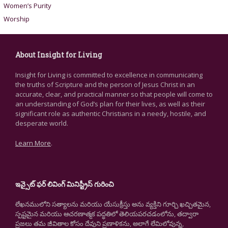
Women’s Purity
Worship
About Insight for Living
Insight for Living is committed to excellence in communicating
the truths of Scripture and the person of Jesus Christ in an
accurate, clear, and practical manner so that people will come to
an understanding of God’s plan for their lives, as well as their
significant role as authentic Christians in a needy, hostile, and
desperate world.
Learn More
.
ఇన్సైట్ ఫర్ లివింగ్ మినిస్ట్రీస్ గురించి
లేఖనములోని సత్యాలను మరియు యేసుక్రీస్తు అను వ్యక్తిని గూర్చి ఖచ్చితమైన,
స్పష్టమైన మరియు ఆచరణాత్మక పద్ధతిలో తెలియపరచడంలోను, తద్వారా
ప్రజలు తమ జీవితాల కోసం దేవుని ప్రణాళికను, అలాగే లేమిలోవున్న,