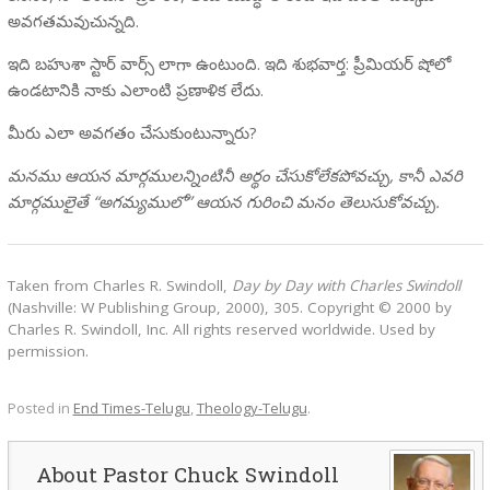
అవగతమవుచున్నది.
ఇది బహుశా స్టార్ వార్స్ లాగా ఉంటుంది. ఇది శుభవార్త: ప్రీమియర్ షోలో
ఉండటానికి నాకు ఎలాంటి ప్రణాళిక లేదు.
మీరు ఎలా అవగతం చేసుకుంటున్నారు?
మనము ఆయన మార్గములన్నింటినీ అర్థం చేసుకోలేకపోవచ్చు, కానీ ఎవరి
మార్గములైతే “అగమ్యములో” ఆయన గురించి మనం తెలుసుకోవచ్చు.
Taken from Charles R. Swindoll,
Day by Day with Charles Swindoll
(Nashville: W Publishing Group, 2000), 305. Copyright © 2000 by
Charles R. Swindoll, Inc. All rights reserved worldwide. Used by
permission.
Posted in
End Times-Telugu
,
Theology-Telugu
.
Pastor Chuck Swindoll