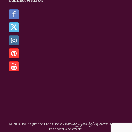
Connect with Us
© 2026 by Insight for Living India / జీవాంతర్దృష్టి మినిస్ట్రీస్ ఇండియా. All rights
reserved worldwide.