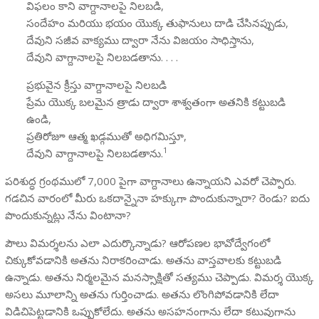
విఫలం కాని వాగ్దానాలపై నిలబడి,
సందేహం మరియు భయం యొక్క తుఫానులు దాడి చేసినప్పుడు,
దేవుని సజీవ వాక్యము ద్వారా నేను విజయం సాధిస్తాను,
దేవుని వాగ్దానాలపై నిలబడతాను. . . .
ప్రభువైన క్రీస్తు వాగ్దానాలపై నిలబడి
ప్రేమ యొక్క బలమైన త్రాడు ద్వారా శాశ్వతంగా అతనికి కట్టుబడి
ఉండి,
ప్రతిరోజూ ఆత్మ ఖడ్గముతో అధిగమిస్తూ,
1
దేవుని వాగ్దానాలపై నిలబడతాను.
పరిశుద్ధ గ్రంథములో 7,000 పైగా వాగ్దానాలు ఉన్నాయని ఎవరో చెప్పారు.
గడచిన వారంలో మీరు ఒకదాన్నైనా హక్కుగా పొందుకున్నారా? రెండు? ఐదు
పొందుకున్నట్లు నేను వింటానా?
పౌలు విమర్శలను ఎలా ఎదుర్కొన్నాడు? ఆరోపణల భావోద్వేగంలో
చిక్కుకోవడానికి అతను నిరాకరించాడు. అతను వాస్తవాలకు కట్టుబడి
ఉన్నాడు. అతను నిర్మలమైన మనస్సాక్షితో సత్యము చెప్పాడు. విమర్శ యొక్క
అసలు మూలాన్ని అతను గుర్తించాడు. అతను లొంగిపోవడానికి లేదా
విడిచిపెట్టడానికి ఒప్పుకోలేదు. అతను అసహనంగాను లేదా కటువుగాను