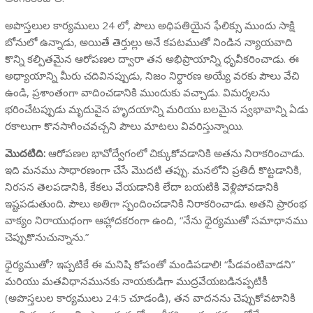
అపొస్తలుల కార్యములు 24 లో, పౌలు అధిపతియైన ఫేలిక్సు ముందు సాక్షి
బోను‌లో ఉన్నాడు, అయితే తెర్తుల్లు అనే కపటముతో నిండిన న్యాయవాది
కొన్ని కల్పితమైన ఆరోపణల ద్వారా తన అభిప్రాయాన్ని ధృవీకరించాడు. ఈ
అధ్యాయాన్ని మీరు చదివినప్పుడు, నిజం నిర్ధారణ అయ్యే వరకు పౌలు వేచి
ఉండి, ప్రశాంతంగా వాదించడానికి ముందుకు వచ్చాడు. విమర్శలను
భరించేటప్పుడు మృదువైన హృదయాన్ని మరియు బలమైన స్వభావాన్ని ఏడు
రకాలుగా కొనసాగించవచ్చని పౌలు మాటలు వివరిస్తున్నాయి.
మొదటిది:
ఆరోపణల భావోద్వేగంలో చిక్కుకోవడానికి అతను నిరాకరించాడు.
ఇది మనము సాధారణంగా చేసే మొదటి తప్పు. మనలోని ప్రతిదీ కొట్టడానికి,
నిరసన తెలపడానికి, కేకలు వేయడానికి లేదా బయటికి వెళ్లిపోవడానికి
ఇష్టపడుతుంది. పౌలు అతిగా స్పందించడానికి నిరాకరించాడు. అతని ప్రారంభ
వాక్యం నిరాయుధంగా ఆహ్లాదకరంగా ఉంది, “నేను ధైర్యముతో సమాధానము
చెప్పుకొనుచున్నాను.”
ధైర్యముతో? ఇప్పటికే ఈ మనిషి కోపంతో మండిపడాలి! “పీడవంటివాడని”
మరియు మతవిధానమునకు నాయకుడిగా ముద్రవేయబడినప్పటికీ
(అపొస్తలుల కార్యములు 24:5 చూడండి), తన వాదనను చెప్పుకోవటానికి