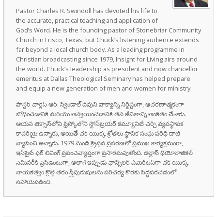
Pastor Charles R. Swindoll has devoted his life to
the accurate, practical teaching and application of
God’s Word. He is the founding pastor of Stonebriar Community
Church in Frisco, Texas, but Chuck’s listening audience extends
far beyond a local church body. As a leading programme in
Christian broadcasting since 1979, Insight for Living airs around
the world. Chuck’s leadership as president and now chancellor
emeritus at Dallas Theological Seminary has helped prepare
and equip a new generation of men and women for ministry.
పాస్టర్ చార్లెస్ ఆర్. స్విండాల్ దేవుని వాక్యాన్ని నిర్దిష్టంగా, ఆచరణాత్మకంగా
బోధించడానికి మరియు అన్వయించడానికి తన జీవితాన్ని అంకితం చేశారు.
ఆయన టెక్సాస్‌లోని ఫ్రిస్కోలోని స్టోన్‌బ్రయర్ కమ్యూనిటీ చర్చి వ్యవస్థాపక
కాపరియై ఉన్నారు, అయితే చక్ యొక్క శ్రోతలు స్థానిక సంఘ పరిధి దాటి
వ్యాపించి ఉన్నారు. 1979 నుండి క్రైస్తవ ప్రసరణలో ప్రముఖ కార్యక్రమంగా,
ఇన్‌సైట్ ఫర్ లివింగ్ ప్రపంచవ్యాప్తంగా ప్రసారమవుతోంది. డల్లాస్ థియోలాజికల్
సెమినరీకి ప్రెసిడెంటుగా, అలాగే ఇప్పుడు ఛాన్సిలర్ ఎమెరిటస్‌గా చక్ యొక్క
నాయకత్వం క్రొత్త తరం స్త్రీపురుషులను పరిచర్య కొరకు సిద్ధపరచడంలో
సహాయపడింది.