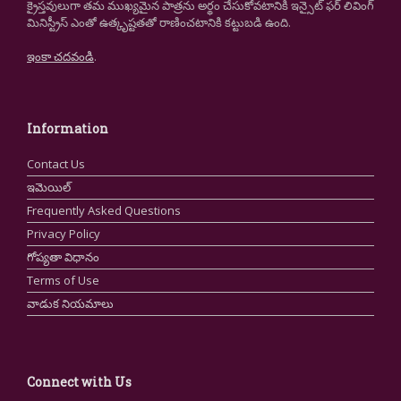
క్రైస్తవులుగా తమ ముఖ్యమైన పాత్రను అర్థం చేసుకోవటానికి ఇన్సైట్ ఫర్ లివింగ్
మినిస్ట్రీస్ ఎంతో ఉత్కృష్టతతో రాణించటానికి కట్టుబడి ఉంది.
ఇంకా చదవండి
.
Information
Contact Us
ఇమెయిల్
Frequently Asked Questions
Privacy Policy
గోప్యతా విధానం
Terms of Use
వాడుక నియమాలు
Connect with Us