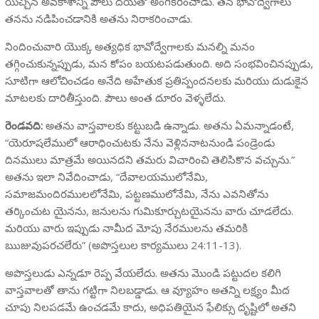
యిచ్చిన అవకాశాన్ని పౌలు దయతో అంగీకరించాడు. తన భావోద్వేగాలు
తనను నడిపించడానికి అతను నిరాకరించాడు.
నిందించువారి యొక్క అత్యధిక భావోద్వేగాలకు మనల్ని మనం
తగ్గించుకున్నప్పుడు, మన కోపం బయటపడుతుంది. అది సంభవించినప్పుడు,
సూటిగా ఆలోచించడం అనేది అహేతుక ప్రతిస్పందనలకు మరియు దుడుకైన
మాటలకు దారితీస్తుంది. పౌలు అంత దూరం వెళ్ళలేదు.
రెండవది:
అతను వాస్తవాలకు కట్టుబడి ఉన్నాడు. అతను ఏమన్నాడంటే,
“యెరూషలేములో ఆరాధించుటకు నేను వెళ్లిననాటనుండి పండ్రెండు
దినములు మాత్రమే అయినదని తమరు విచారించి తెలిసికొన వచ్చును.”
అతను ఇలా నివేదించాడు, “దేవాలయములోనేమి,
సమాజమందిరములలోనేమి, పట్టణములోనేమి, నేను ఎవనితోను
తర్కించుట యైనను, జనులను గుమికూర్చుటయైనను వారు చూడలేదు.
మరియు వారు ఇప్పుడు నామీద మోపు నేరములను తమరికి
ఋజువుపరచలేరు” (అపొస్తలుల కార్యములు 24:11-13).
అపొస్తలుడు ఎన్నడూ రెప్ప వేయలేదు. అతను మొండి పట్టుదల కలిగి
వాస్తవాలతో తాను గట్టిగా నిలబడ్డాడు. ఆ వ్యూహం అతన్ని లక్ష్యం మీద
చూపు నిలపడమే ఉంచడమే కాదు, అధిపతియైన ఫేలిక్సు దృష్టిలో అతని