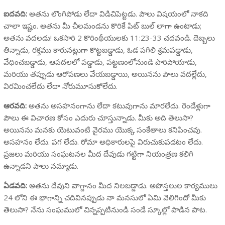
ఐదవది:
అతను లొంగిపోడు లేదా విడిచిపెట్టడు. పౌలు విషయంలో నాకది
చాలా ఇష్టం. అతను మీ చీలమండను కొరికే పిట్ బుల్ లాగా ఉంటాడు;
అతను వదలడు! ఒకసారి 2 కొరింథీయులకు 11:23-33 చదవండి. దెబ్బలు
తిన్నాడు, రక్తము కారునట్లుగా కొట్టబడ్డాడు, ఓడ పగిలి శ్రమపడ్డాడు,
వేధించబడ్డాడు, ఆపదలలో పడ్డాడు, పట్టణంలోనుండి పారిపోయాడు,
మరియు తప్పుడు ఆరోపణలు వేయబడ్డాయి, అయినను పౌలు వదల్లేదు,
విరమించలేదు లేదా నోరుమూసుకోలేదు.
ఆరవది:
అతను అసహనంగాను లేదా కటువుగాను మారలేదు. రెండేళ్లుగా
పౌలు ఈ విచారణ కోసం ఎదురు చూస్తున్నాడు. మీకు అది తెలుసా?
అయినను మనకు యెటువంటి వైరము యొక్క సంకేతాలు కనిపించవు.
అసహనం లేదు. పగ లేదు. రోమా అధికారులపై విరుచుకుపడటం లేదు.
ప్రజలు మరియు సంఘటనల మీద దేవుడు గట్టిగా నియంత్రణ కలిగి
ఉన్నాడని పౌలు నమ్మాడు.
ఏడవది:
అతను దేవుని వాగ్దానం మీద నిలబడ్డాడు. అపొస్తలుల కార్యములు
24 లోని ఈ భాగాన్ని చదివినప్పుడు నా మనసులో ఏమి వెలిగిందో మీకు
తెలుసా? నేను సంఘములో చిన్నప్పటినుండి సండే స్కూల్లో పాడిన పాట.