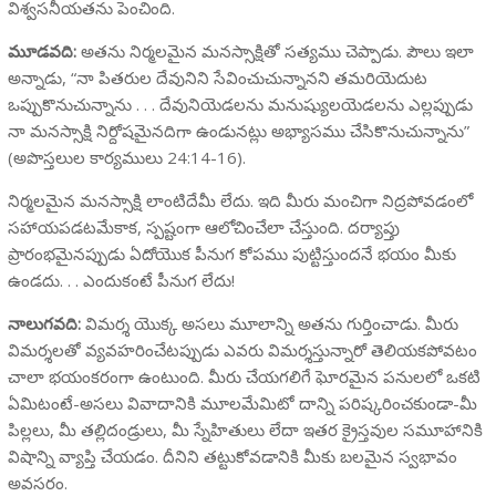
విశ్వసనీయతను పెంచింది.
మూడవది:
అతను నిర్మలమైన మనస్సాక్షితో సత్యము చెప్పాడు. పౌలు ఇలా
అన్నాడు, “నా పితరుల దేవునిని సేవించుచున్నానని తమరియెదుట
ఒప్పుకొనుచున్నాను . . . దేవునియెడలను మనుష్యులయెడలను ఎల్లప్పుడు
నా మనస్సాక్షి నిర్దోషమైనదిగా ఉండునట్లు అభ్యాసము చేసికొనుచున్నాను”
(అపొస్తలుల కార్యములు 24:14-16).
నిర్మలమైన మనస్సాక్షి లాంటిదేమీ లేదు. ఇది మీరు మంచిగా నిద్రపోవడంలో
సహాయపడటమేకాక, స్పష్టంగా ఆలోచించేలా చేస్తుంది. దర్యాప్తు
ప్రారంభమైనప్పుడు ఏదోయొక పీనుగ కోపము పుట్టిస్తుందనే భయం మీకు
ఉండదు. . . ఎందుకంటే పీనుగ లేదు!
నాలుగవది:
విమర్శ యొక్క అసలు మూలాన్ని అతను గుర్తించాడు. మీరు
విమర్శలతో వ్యవహరించేటప్పుడు ఎవరు విమర్శస్తున్నారో తెలియకపోవటం
చాలా భయంకరంగా ఉంటుంది. మీరు చేయగలిగే ఘోరమైన పనులలో ఒకటి
ఏమిటంటే-అసలు వివాదానికి మూలమేమిటో దాన్ని పరిష్కరించకుండా-మీ
పిల్లలు, మీ తల్లిదండ్రులు, మీ స్నేహితులు లేదా ఇతర క్రైస్తవుల సమూహానికి
విషాన్ని వ్యాప్తి చేయడం. దీనిని తట్టుకోవడానికి మీకు బలమైన స్వభావం
అవసరం.