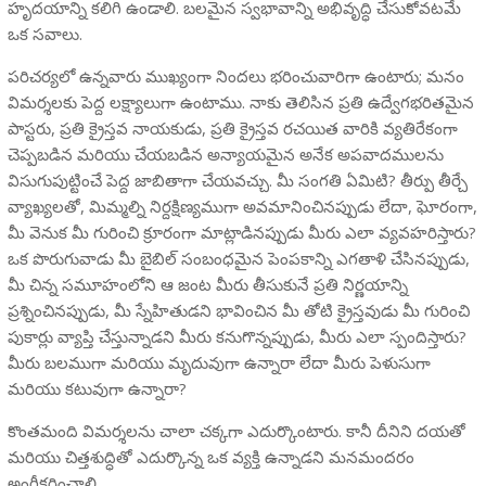
హృదయాన్ని కలిగి ఉండాలి. బలమైన స్వభావాన్ని అభివృద్ధి చేసుకోవటమే
ఒక సవాలు.
పరిచర్యలో ఉన్నవారు ముఖ్యంగా నిందలు భరించువారిగా ఉంటారు; మనం
విమర్శలకు పెద్ద లక్ష్యాలుగా ఉంటాము. నాకు తెలిసిన ప్రతి ఉద్వేగభరితమైన
పాస్టరు, ప్రతి క్రైస్తవ నాయకుడు, ప్రతి క్రైస్తవ రచయిత వారికి వ్యతిరేకంగా
చెప్పబడిన మరియు చేయబడిన అన్యాయమైన అనేక అపవాదములను
విసుగుపుట్టించే పెద్ద జాబితాగా చేయవచ్చు. మీ సంగతి ఏమిటి? తీర్పు తీర్చే
వ్యాఖ్యలతో, మిమ్మల్ని నిర్దక్షిణ్యముగా అవమానించినప్పుడు లేదా, ఘోరంగా,
మీ వెనుక మీ గురించి క్రూరంగా మాట్లాడినప్పుడు మీరు ఎలా వ్యవహరిస్తారు?
ఒక పొరుగువాడు మీ బైబిల్ సంబంధమైన పెంపకాన్ని ఎగతాళి చేసినప్పుడు,
మీ చిన్న సమూహంలోని ఆ జంట మీరు తీసుకునే ప్రతి నిర్ణయాన్ని
ప్రశ్నించినప్పుడు, మీ స్నేహితుడని భావించిన మీ తోటి క్రైస్తవుడు మీ గురించి
పుకార్లు వ్యాప్తి చేస్తున్నాడని మీరు కనుగొన్నప్పుడు, మీరు ఎలా స్పందిస్తారు?
మీరు బలముగా మరియు మృదువుగా ఉన్నారా లేదా మీరు పెళుసుగా
మరియు కటువుగా ఉన్నారా?
కొంతమంది విమర్శలను చాలా చక్కగా ఎదుర్కొంటారు. కానీ దీనిని దయతో
మరియు చిత్తశుద్ధితో ఎదుర్కొన్న ఒక వ్యక్తి ఉన్నాడని మనమందరం
అంగీకరించాలి.