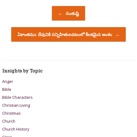
Post navigation
←
సంతుష్టి
ఏకాంతము: దేవునికి సన్నిహితులవటంలో కీలకమైన అంశం
→
Insights by Topic
Anger
Bible
Bible Characters
Christian Living
Christmas
Church
Church History