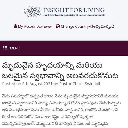
Skip
to
content
My Account/నా ఖాతా
Change Country/దేశాన్ని మార్చండి
MENU
మృదువైన హృదయాన్ని మరియు
బలమైన స్వభావాన్ని అలవరచుకొనుట
Posted on
6th August 2021
by
Pastor Chuck Swindoll
నేను పరిచర్యలో ఉన్నంత కాలం నేను మృదువైన హృదయానికి మరియు
బలమైన స్వభావానికి మధ్య సమతుల్యత కోసం ప్రభువును వేడుకున్నాను.
ఇది సులభముగా సమానీకరించలేనిది. వాస్తవానికి, రెండోది మొదటిదాని
కంటే అలవరచుకోవడం చాలా కష్టం. పరిచర్యలో పూర్తిగా
నిమగ్నమవ్వాలంటే, మొట్టమొదటి బాధ్యత ఏమిటంటే మృదువైన