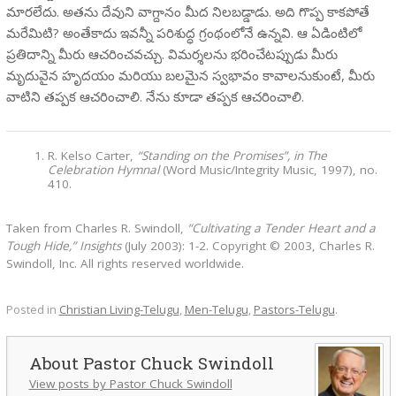
మారలేదు. అతను దేవుని వాగ్దానం మీద నిలబడ్డాడు. అది గొప్ప కాకపోతే
మరేమిటి? అంతేకాదు ఇవన్నీ పరిశుద్ధ గ్రంథంలోనే ఉన్నవి. ఆ ఏడింటిలో
ప్రతిదాన్ని మీరు ఆచరించవచ్చు. విమర్శలను భరించేటప్పుడు మీరు
మృదువైన హృదయం మరియు బలమైన స్వభావం కావాలనుకుంటే, మీరు
వాటిని తప్పక ఆచరించాలి. నేను కూడా తప్పక ఆచరించాలి.
R. Kelso Carter,
“Standing on the Promises”, in The
Celebration Hymnal
(Word Music/Integrity Music, 1997), no.
410.
Taken from Charles R. Swindoll,
“Cultivating a Tender Heart and a
Tough Hide,” Insights
(July 2003): 1-2. Copyright © 2003, Charles R.
Swindoll, Inc. All rights reserved worldwide.
Posted in
Christian Living-Telugu
,
Men-Telugu
,
Pastors-Telugu
.
Pastor Chuck Swindoll
View posts by Pastor Chuck Swindoll