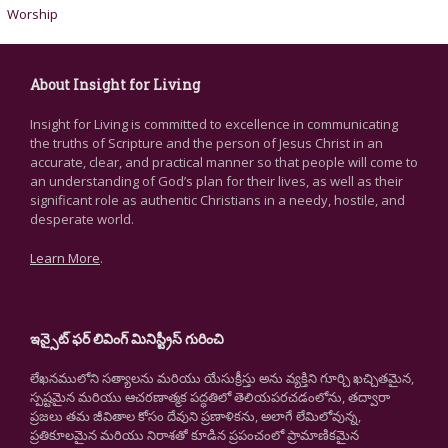
Worship
About Insight for Living
Insight for Living is committed to excellence in communicating
the truths of Scripture and the person of Jesus Christ in an
accurate, clear, and practical manner so that people will come to
an understanding of God’s plan for their lives, as well as their
significant role as authentic Christians in a needy, hostile, and
desperate world.
Learn More
.
ఇన్సైట్ ఫర్ లివింగ్ మినిస్ట్రీస్ గురించి
లేఖనములోని సత్యాలను మరియు యేసుక్రీస్తు అను వ్యక్తిని గూర్చి ఖచ్చితమైన,
స్పష్టమైన మరియు ఆచరణాత్మక పద్ధతిలో తెలియపరచడంలోను, తద్వారా
ప్రజలు తమ జీవితాల కోసం దేవుని ప్రణాళికను, అలాగే లేమిలోవున్న,
ప్రతికూలమైన మరియు నిరాశతో కూడిన ప్రపంచంలో ప్రామాణికమైన