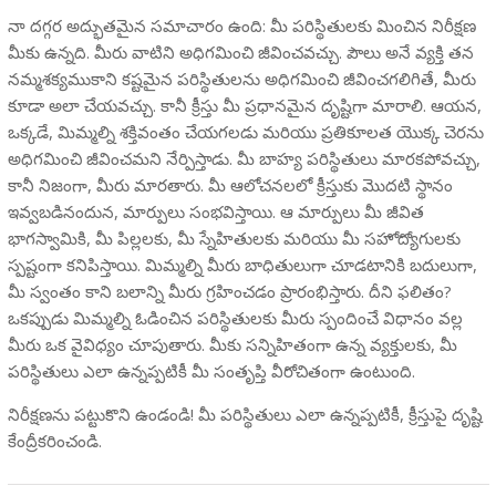
నా దగ్గర అద్భుతమైన సమాచారం ఉంది: మీ పరిస్థితులకు మించిన నిరీక్షణ
మీకు ఉన్నది. మీరు వాటిని అధిగమించి జీవించవచ్చు. పౌలు అనే వ్యక్తి తన
నమ్మశక్యముకాని కష్టమైన పరిస్థితులను అధిగమించి జీవించగలిగితే, మీరు
కూడా అలా చేయవచ్చు. కానీ క్రీస్తు మీ ప్రధానమైన దృష్టిగా మారాలి. ఆయన,
ఒక్కడే, మిమ్మల్ని శక్తివంతం చేయగలడు మరియు ప్రతికూలత యొక్క చెరను
అధిగమించి జీవించమని నేర్పిస్తాడు. మీ బాహ్య పరిస్థితులు మారకపోవచ్చు,
కానీ నిజంగా, మీరు మారతారు. మీ ఆలోచనలలో క్రీస్తుకు మొదటి స్థానం
ఇవ్వబడినందున, మార్పులు సంభవిస్తాయి. ఆ మార్పులు మీ జీవిత
భాగస్వామికి, మీ పిల్లలకు, మీ స్నేహితులకు మరియు మీ సహోద్యోగులకు
స్పష్టంగా కనిపిస్తాయి. మిమ్మల్ని మీరు బాధితులుగా చూడటానికి బదులుగా,
మీ స్వంతం కాని బలాన్ని మీరు గ్రహించడం ప్రారంభిస్తారు. దీని ఫలితం?
ఒకప్పుడు మిమ్మల్ని ఓడించిన పరిస్థితులకు మీరు స్పందించే విధానం వల్ల
మీరు ఒక వైవిధ్యం చూపుతారు. మీకు సన్నిహితంగా ఉన్న వ్యక్తులకు, మీ
పరిస్థితులు ఎలా ఉన్నప్పటికీ మీ సంతృప్తి వీరోచితంగా ఉంటుంది.
నిరీక్షణను పట్టుకొని ఉండండి! మీ పరిస్థితులు ఎలా ఉన్నప్పటికీ, క్రీస్తుపై దృష్టి
కేంద్రీకరించండి.