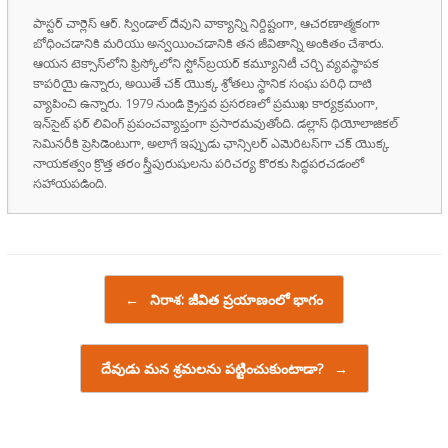
పాస్టర్ చార్లెస్ ఆర్. స్విండాల్ దేవుని వాక్యాన్ని నిర్దిష్టంగా, ఆచరణాత్మకంగా
బోధించడానికి మరియు అన్వయించడానికి తన జీవితాన్ని అంకితం చేశారు.
ఆయన టెక్సాస్‌లోని ఫ్రిస్కోలోని స్టోన్‌బ్రయర్ కమ్యూనిటీ చర్చి వ్యవస్థాపక
కాపరియై ఉన్నారు, అయితే చక్ యొక్క శ్రోతలు స్థానిక సంఘ పరిధి దాటి
వ్యాపించి ఉన్నారు. 1979 నుండి క్రైస్తవ ప్రసరణలో ప్రముఖ కార్యక్రమంగా,
ఇన్‌సైట్ ఫర్ లివింగ్ ప్రపంచవ్యాప్తంగా ప్రసారమవుతోంది. డల్లాస్ థియోలాజికల్
సెమినరీకి ప్రెసిడెంటుగా, అలాగే ఇప్పుడు ఛాన్సిలర్ ఎమెరిటస్‌గా చక్ యొక్క
నాయకత్వం క్రొత్త తరం స్త్రీపురుషులను పరిచర్య కొరకు సిద్ధపరచడంలో
సహాయపడింది.
Post navigation
←
నిరాశ: జీవిత ప్రయాణంలో భాగం
దేవుడు మన శ్రమలను పట్టించుకుంటాడా?
→