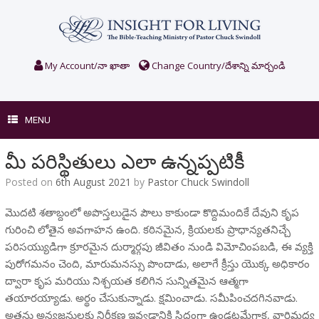
Skip
to
content
My Account/నా ఖాతా
Change Country/దేశాన్ని మార్చండి
MENU
మీ పరిస్థితులు ఎలా ఉన్నప్పటికీ
Posted on
6th August 2021
by
Pastor Chuck Swindoll
మొదటి శతాబ్దంలో అపొస్తలుడైన పౌలు కాకుండా కొద్దిమందికే దేవుని కృప
గురించి లోతైన అవగాహన ఉంది. కఠినమైన, క్రియలకు ప్రాధాన్యతనిచ్చే
పరిసయ్యుడిగా క్రూరమైన దుర్మార్గపు జీవితం నుండి విమోచింపబడి, ఈ వ్యక్తి
పురోగమనం చెంది, మారుమనస్సు పొందాడు, అలాగే క్రీస్తు యొక్క అధికారం
ద్వారా కృప మరియు నిశ్చయత కలిగిన సున్నితమైన ఆత్మగా
తయారయ్యాడు. అర్థం చేసుకున్నాడు. క్షమించాడు. సమీపించదగినవాడు.
అతను అన్యజనులకు నిరీక్షణ ఇవ్వడానికి సిద్ధంగా ఉండటమేగాక, వారిమధ్య