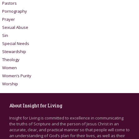
Pastors
Pornography
Prayer
Sexual Abuse
Sin
Special Needs
Stewardship
Theology
Women
Women’s Purity
Worship
About Insight for Living
Insight for Living is committed to excellence in communicating
the truths of Scripture and the person of Jesus Christ in an
accurate, clear, and practical manner so that people will come to
an understanding of God’s plan for their lives, as well as their