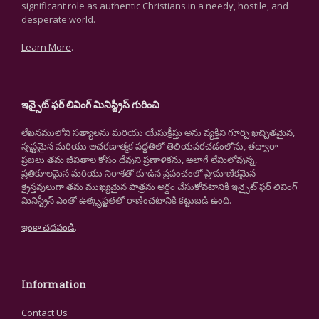
significant role as authentic Christians in a needy, hostile, and
desperate world.
Learn More
.
ఇన్సైట్ ఫర్ లివింగ్ మినిస్ట్రీస్ గురించి
లేఖనములోని సత్యాలను మరియు యేసుక్రీస్తు అను వ్యక్తిని గూర్చి ఖచ్చితమైన,
స్పష్టమైన మరియు ఆచరణాత్మక పద్ధతిలో తెలియపరచడంలోను, తద్వారా
ప్రజలు తమ జీవితాల కోసం దేవుని ప్రణాళికను, అలాగే లేమిలోవున్న,
ప్రతికూలమైన మరియు నిరాశతో కూడిన ప్రపంచంలో ప్రామాణికమైన
క్రైస్తవులుగా తమ ముఖ్యమైన పాత్రను అర్థం చేసుకోవటానికి ఇన్సైట్ ఫర్ లివింగ్
మినిస్ట్రీస్ ఎంతో ఉత్కృష్టతతో రాణించటానికి కట్టుబడి ఉంది.
ఇంకా చదవండి
.
Information
Contact Us