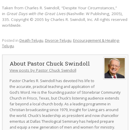
Taken from Charles R. Swindoll, “Despite Your Circumstances,”
in
Great Days with the Great Lives
(Nashville: W Publishing, 2005),
335. Copyright © 2005 by Charles R. Swindoll, Inc. All rights reserved
worldwide.
Posted in
Death-Telugu
,
Divorce-Telugu
,
Encouragement & Healing-
Telugu
.
Pastor Chuck Swindoll
View posts by Pastor Chuck Swindoll
Pastor Charles R. Swindoll has devoted his life to
the accurate, practical teaching and application of
God’s Word. He is the founding pastor of Stonebriar Community
Church in Frisco, Texas, but Chuck’s listening audience extends
far beyond a local church body. As a leading programme in
Christian broadcasting since 1979, Insight for Living airs around
the world. Chuck’s leadership as president and now chancellor
emeritus at Dallas Theological Seminary has helped prepare
and equip a new generation of men and women for ministry.