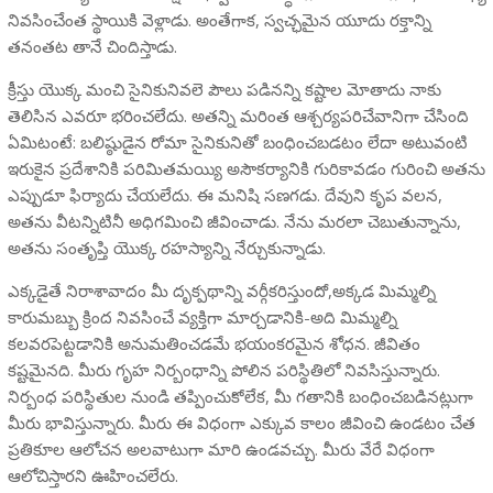
నివసించేంత స్థాయికి వెళ్లాడు. అంతేగాక, స్వచ్ఛమైన యూదు రక్తాన్ని
తనంతట తానే చిందిస్తాడు.
క్రీస్తు యొక్క మంచి సైనికునివలె పౌలు పడినన్ని కష్టాల మోతాదు నాకు
తెలిసిన ఎవరూ భరించలేదు. అతన్ని మరింత ఆశ్చర్యపరిచేవానిగా చేసింది
ఏమిటంటే: బలిష్ఠుడైన రోమా సైనికునితో బంధించబడటం లేదా అటువంటి
ఇరుకైన ప్రదేశానికి పరిమితమయ్యి అసౌకర్యానికి గురికావడం గురించి అతను
ఎప్పుడూ ఫిర్యాదు చేయలేదు. ఈ మనిషి సణగడు. దేవుని కృప వలన,
అతను వీటన్నిటినీ అధిగమించి జీవించాడు. నేను మరలా చెబుతున్నాను,
అతను సంతృప్తి యొక్క రహస్యాన్ని నేర్చుకున్నాడు.
ఎక్కడైతే నిరాశావాదం మీ దృక్పథాన్ని వర్గీకరిస్తుందో,అక్కడ మిమ్మల్ని
కారుమబ్బు క్రింద నివసించే వ్యక్తిగా మార్చడానికి-అది మిమ్మల్ని
కలవరపెట్టడానికి అనుమతించడమే భయంకరమైన శోధన. జీవితం
కష్టమైనది. మీరు గృహ నిర్బంధాన్ని పోలిన పరిస్థితిలో నివసిస్తున్నారు.
నిర్బంధ పరిస్థితుల నుండి తప్పించుకోలేక, మీ గతానికి బంధించబడినట్లుగా
మీరు భావిస్తున్నారు. మీరు ఈ విధంగా ఎక్కువ కాలం జీవించి ఉండటం చేత
ప్రతికూల ఆలోచన అలవాటుగా మారి ఉండవచ్చు. మీరు వేరే విధంగా
ఆలోచిస్తారని ఊహించలేరు.