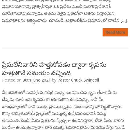
విమానయానాన్ని ప్రోత్సహిస్తూ ఒక ప్రదేశం నుండి మరొక ప్రదేశానికి
దూసికొనిపోవుచున్నాడు. అతను వెళ్లిన ప్రతిచోటా అతను విస్తారమైన
సమూహాలను ఆకర్షించాడు. చూడండి, అట్లాంటిక్‌ను విమానంలో దాటిన […]
Read More
ప్రేమలేనివారిని హత్తుకోవడం ద్వారా కృపను
హత్తుకొనే సమయం వచ్చింది
Posted on
30th June 2021
by
Pastor Chuck Swindoll
మీ జీవితంలో మనిషికి మనిషికి మధ్య ఉండవలసిన కృప లేదా? మీరు
దేవుడు చూపించు కృపను కౌగిలించుకొని ఉండవచ్చు, కానీ మీ
బాంధవ్యాలలో దాని యొక్క ప్రాముఖ్యమైన సంబంధాన్ని పోగొట్టుకొన్నారు.
కొన్ని చొచ్చుకుపోయే ప్రశ్నలతో మిమ్మల్ని ఉద్రేకపరచడానికి నన్ను
అనుమతించండి. మీరు ప్రజలను స్వేచ్ఛగా ఉండనిస్తారా, లేదా మీరు వారిని
బందీగా ఉంచుతున్నారా? వారి యొక్క అపరాధభావం మరియు సిగ్గు నుండి