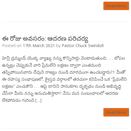
Read More
ఈ రోజు అవసరం: ఆదరణ పరిచర్య
Posted on
17th March 2021
by
Pastor Chuck Swindoll
హెన్రీ డ్రమ్మండ్ యొక్క వ్యాఖ్య నన్ను కొన్నిసార్లు వెంటాడుతుంది: . . . లోపల
ఉన్నట్లు చెప్పుకునే వారి ప్రేమలేని లక్షణం ద్వారా ఎంతమంది
తప్పిపోయినవారు దేవుని రాజ్యం నుండి దూరముగా ఉంచబడ్డారు?1 మీతో
ఈ రహస్య సంభాషణ‌లో, క్రైస్తవ వర్గాలలో తరచుగా కనిపించే ఒక “ప్రేమలేని
లక్షణం” ఎంచుకొని . . . ఆపై దానిని సానుకూల దృక్పథం నుండి అభివృద్ధి
చేసేలా మీరు నన్ను అనుమతిస్తారా? నేను మన సంబంధాలలో ఆదరణ
లేకపోవడం గురించి […]
Read More