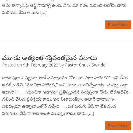
ఆమె కాన్వాస్‌పై ఆర్ట్ సామాగ్రి ఉంది. నేను మా గతం గురించి ఆలోచించాను
మరియు నేను ఆమెకు […]
Read More
మూడు అత్యంత శక్తివంతమైన పదాలు
Posted on
9th February 2022
by
Pastor Chuck Swindoll
దాదాపుగా ఎప్పుడూ, అదే సమాధానం. “మీ ఆట ఎలా సాగింది?” అని నేను
అడిగేవాడిని. “మంచిగా సాగింది,” అని వాడు జవాబిచ్చేవాడు. “నువ్వు ఎలా
ఆడావు?” . . . “మంచిగా ఆడాను.” ప్రతిస్పందన సంక్షిప్తంగా లేదు, లేక అదేమీ
వల్లించి చేసిన ప్రతిక్రియ కాదు. ఇది నిజాయితీగా, అలాగే దాదాపుగా
ఎల్లప్పుడూ ఉత్సాహంతోనే వచ్చేది. . . . ఒక పరుగు తీసినా లేక వంద
పరుగులు తీసినా అది అంత ముఖ్యం కాదు. వాడు […]
Read More