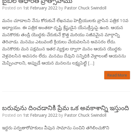
బైబిల్ ఆధారిత ప్రోత్సాహము
Posted on
1st February 2022
by
Pastor Chuck Swindoll
మనం చూడాలని నేను కోరుకునే లేఖనము హెబ్రీయులకు వ్రాసిన పత్రిక 10వ
అధ్యాయం. ఈ పత్రిక అంతటా దృష్టి శ్రేష్ఠుడైన యేసుక్రీస్తుపై ఉంది. ఆయన
మనకొరకు తండ్రి యొద్దకు చేరుకునే క్రొత్త మరియు సజీవమైన మార్గాన్ని
తెరిచాడు. మనము ఎటువంటి క్రియలు చేయవలసిన అవసరం లేదు.
మనకొరకు మన పక్షమున ఇతర వ్యక్తుల ద్వారా మనం ఆయన యొద్దకు
వెళ్లవలసిన అవసరం లేదు. మనము దేవుని సన్నిధికి వెళ్లాలంటే ఆయనను
మెప్పించాలని, అప్పుడే ఆయన మనలను లక్ష్యపెట్టి […]
Read More
బరువును దించడానికి ప్రేమ ఒక అవకాశాన్ని ఇస్తుంది
Posted on
1st February 2022
by
Pastor Chuck Swindoll
ఇద్దరు పర్వతారోహకులు వీపున సామాను సంచిని తగిలించుకొని