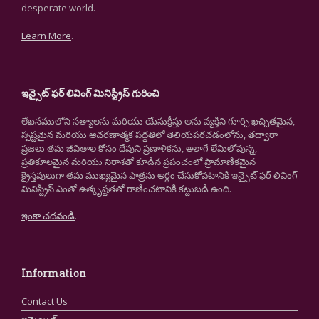
desperate world.
Learn More
.
ఇన్సైట్ ఫర్ లివింగ్ మినిస్ట్రీస్ గురించి
లేఖనములోని సత్యాలను మరియు యేసుక్రీస్తు అను వ్యక్తిని గూర్చి ఖచ్చితమైన,
స్పష్టమైన మరియు ఆచరణాత్మక పద్ధతిలో తెలియపరచడంలోను, తద్వారా
ప్రజలు తమ జీవితాల కోసం దేవుని ప్రణాళికను, అలాగే లేమిలోవున్న,
ప్రతికూలమైన మరియు నిరాశతో కూడిన ప్రపంచంలో ప్రామాణికమైన
క్రైస్తవులుగా తమ ముఖ్యమైన పాత్రను అర్థం చేసుకోవటానికి ఇన్సైట్ ఫర్ లివింగ్
మినిస్ట్రీస్ ఎంతో ఉత్కృష్టతతో రాణించటానికి కట్టుబడి ఉంది.
ఇంకా చదవండి
.
Information
Contact Us