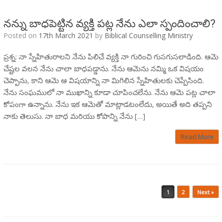
నన్ను బాధపెట్టిన వ్యక్తి పట్ల నేను ఎలా స్పందించాలి?
Posted on
17th March 2021
by
Biblical Counselling Ministry
ప్రశ్న: నా స్నేహితురాలని నేను పిలిచే వ్యక్తి నా గురించి గుసగుసలాడింది. ఆమె
చేష్టల వలన నేను చాలా బాధపడ్డాను. నేను ఆమెను నమ్మి ఒక విషయం
చెప్పాను, కాని ఆమె ఆ విషయాన్ని నా మిగిలిన స్నేహితులకు చెప్పేసింది.
నేను సంఘములో నా ముఖాన్ని కూడా చూపించలేను. నేను ఆమె పట్ల చాలా
కోపంగా ఉన్నాను. నేను ఇక ఆమెతో మాట్లాడటంలేదు, అయితే అది తప్పని
నాకు తెలుసు. నా బాధ మరియు కోపాన్ని నేను […]
Read More
Post navigation
1
2
Next »