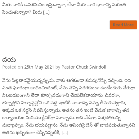
మీరు వారికి ఉపశమనం ఇస్తున్నారా, లేదా మీరు వారి భారాన్ని మరింత
పెంచుతున్నారా? మీరు […]
Read More
దయ
Posted on
25th May 2021
by
Pastor Chuck Swindoll
నేను పిల్లవాడనైయున్నప్పుడు, నాకు ఆగకుండా కడుపునొప్పి వచ్చింది. ఇది
ఎంత ఘోరంగా బాధించిందంటే, నేను నొప్పి పెరగకుండా ఉండేందుకు నేరుగా
నిలబడటంగాని లేదా కూర్చోవడంగాని చేయలేకపోయాను. చివరగా,
టెక్సాస్లోని హ్యూస్టన్లోని ఒక పెద్ద ఇంటికి నావాళ్ళు నన్ను తీసుకువెళ్లారు,
అక్కడ ఒక సర్జన్ నివసిస్తున్నాడు. అతను తన ఇంటి వెనుక భాగాన్ని తన
కార్యాలయం మరియు క్లినిక్‌గా మార్చాడు. అది వేడిగా, మగ్గిపోతున్న
మధ్యాహ్నం. నేను భయపడ్డాను. నేను అపెండిసైటిస్ తో బాధపడుతున్నానని
అతను ఖచ్చితంగా చెప్పినప్పటికీ, […]