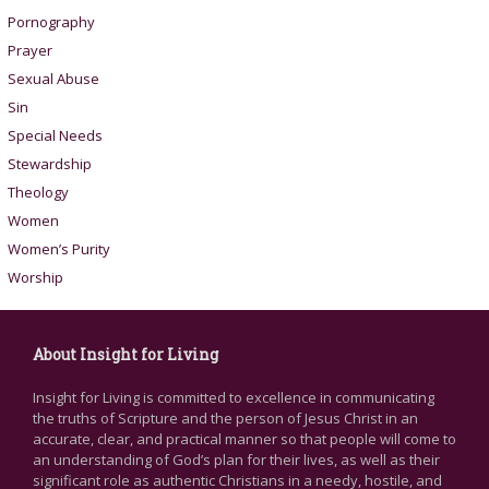
Pornography
Prayer
Sexual Abuse
Sin
Special Needs
Stewardship
Theology
Women
Women’s Purity
Worship
About Insight for Living
Insight for Living is committed to excellence in communicating
the truths of Scripture and the person of Jesus Christ in an
accurate, clear, and practical manner so that people will come to
an understanding of God’s plan for their lives, as well as their
significant role as authentic Christians in a needy, hostile, and