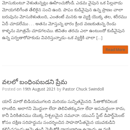
మోసుకుంటూ వెళుతున్నట్లు ఊహించుకోండి. ఎడమ వైపున ఒక పిల్లవాడు
మోయగలిగేంత తేలికైన సంచి ఉంది. పాపం కుడివైపున ఉన్న ప్రాణం చాలా
బరువును మోసుకెళుతుంది, ఎంతంటే మనకు ఆ వ్యక్తి యొక్క తల, శరీరము
ఏదీ చూడలేము . . . అతను మోస్తున్న భారం క్రింద వణుకుతున్న రెండు
కాళ్ళను మాత్రమే చూడగలము. జీవితం తరచు ఎలా ఉంటుందో కుడివైపున
ఉన్న పర్వతారోహకుడు వివరిస్తున్నాడు–ఒక వ్యక్తికి చాలా […]
Read More
వలలో బంధింపబడని ప్రేమ
Posted on
19th August 2021
by
Pastor Chuck Swindoll
యాన్ మారో బిడియముగలది మరియు సున్నితమైనది. సీతాకోకచిలుక
లాంటిది. అలాగని మొద్దుగా లేదా తెలివితక్కువగా లేదా అసమర్థంగా కాదు,
కానీ పిరికితనము యొక్క నిశ్చలమైన నమూనా. యుఎస్ స్టేట్ డిపార్ట్‌మెంట్
కోసం దక్షిణ సరిహద్దును సందర్శించిన సాహసోపేతమైన యువకుడిని
కలిసినప్పుడు ఆమె తండ్రి మెక్సికోకి రాయబారిగా ఉన్నారు. ఆ వ్యక్తి