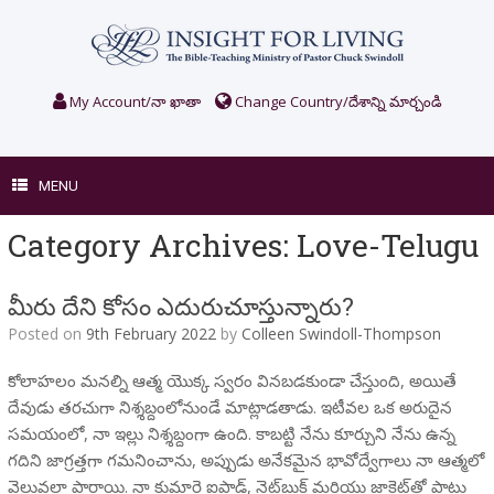
Skip
to
content
My Account/నా ఖాతా
Change Country/దేశాన్ని మార్చండి
MENU
Category Archives:
Love-Telugu
మీరు దేని కోసం ఎదురుచూస్తున్నారు?
Posted on
9th February 2022
by
Colleen Swindoll-Thompson
కోలాహలం మనల్ని ఆత్మ యొక్క స్వరం వినబడకుండా చేస్తుంది, అయితే
దేవుడు తరచుగా నిశ్శబ్దంలోనుండే మాట్లాడతాడు. ఇటీవల ఒక అరుదైన
సమయంలో, నా ఇల్లు నిశ్శబ్దంగా ఉంది. కాబట్టి నేను కూర్చుని నేను ఉన్న
గదిని జాగ్రత్తగా గమనించాను, అప్పుడు అనేకమైన భావోద్వేగాలు నా ఆత్మలో
వెల్లువలా పారాయి. నా కుమార్తె ఐపాడ్, నెట్‌బుక్ మరియు జాకెట్‌తో పాటు