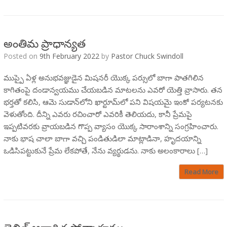
అంతిమ ప్రాధాన్యత
Posted on
9th February 2022
by
Pastor Chuck Swindoll
ముప్పై ఏళ్ల అనుభవజ్ఞుడైన మిషనరీ యొక్క పర్సులో బాగా పాతగిలిన
కాగితంపై దండాన్వయము చేయబడిన మాటలను ఎవరో యెత్తి వ్రాసారు. తన
భర్తతో కలిసి, ఆమె సుడాన్‌లోని ఖార్టూమ్‌లో పని విషయమై ఇంకో పర్యటన‌కు
వెళుతోంది. దీన్ని ఎవరు రచించారో ఎవరికీ తెలియదు, కానీ ప్రేమపై
ఇప్పటివరకు వ్రాయబడిన గొప్ప వ్యాసం యొక్క సారాంశాన్ని సంగ్రహించారు.
నాకు భాష చాలా బాగా వచ్చి పండితుడిలా మాట్లాడినా, హృదయాన్ని
ఒడిసిపట్టుకునే ప్రేమ లేకపోతే, నేను వ్యర్థుడను. నాకు అలంకారాలు […]
Read More