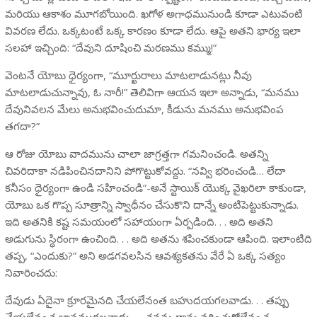
మరియు ఆకాశం మూగబోయింది. ఖగోళ అగాధమునుండి కూడా ఎటువంటి
వివరణ లేదు. ఒక్కటంటే ఒక్క కారణం కూడా లేదు. ఆపై అతని భార్య ఇలా
సలహా ఇచ్చింది: “దేవుని దూషించి మరణము కమ్ము!”
వెంటనే యోబు ధైర్యంగా, “మూర్ఖురాలు మాటలాడునట్లు నీవు
మాటలాడుచున్నావు, ఓ నారీ!” తెలివిగా ఆయన ఇలా అన్నాడు, “మనము
దేవునివలన మేలు అనుభవించుదుమా, కీడును మనము అనుభవింప
తగదా?”
ఆ రోజు యోబు వాదమును చాలా జాగ్రత్తగా గమనించండి. అతన్ని
చివరిదాకా నడిపించినదానిని పోగొట్టుకోవద్దు. “నవ్వి భరించండి… లేదా
కనీసం ధైర్యంగా ఉండి సహించండి”-అనే స్టాయిక్ యొక్క వైఖరిలా కాకుండా,
యోబు ఒక గొప్ప సూత్రాన్ని స్వాధీనం చేసుకొని దాన్నే అంటిపెట్టుకున్నాడు.
ఇది అతనికి కష్ట సమయంలో సహాయంగా ఏర్పడింది. . . అది అతని
అడుగును స్థిరంగా ఉంచింది. . . అది అతను శపించకుండా ఆపింది. ఇలాంటిది
తప్ప, “ఎందుకు?” అని అడగవలసిన ఆవశ్యకతను వేరే ఏ ఒక్క సత్యం
నివారించదు:
దేవుడు ఏదైనా క్రూరమైనది చేయలేనంత బహుదయగలవాడు. . . తప్పు
చేయలేనంత జ్ఞానముగలవాడు. . . తనను తాను వర్ణించుకోలేనంత