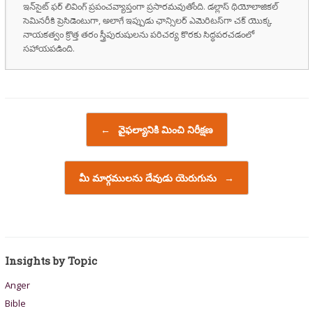
ఇన్‌సైట్ ఫర్ లివింగ్ ప్రపంచవ్యాప్తంగా ప్రసారమవుతోంది. డల్లాస్ థియోలాజికల్
సెమినరీకి ప్రెసిడెంటుగా, అలాగే ఇప్పుడు ఛాన్సిలర్ ఎమెరిటస్‌గా చక్ యొక్క
నాయకత్వం క్రొత్త తరం స్త్రీపురుషులను పరిచర్య కొరకు సిద్ధపరచడంలో
సహాయపడింది.
Post navigation
←
వైఫల్యానికి మించి నిరీక్షణ
మీ మార్గములను దేవుడు యెరుగును
→
Insights by Topic
Anger
Bible