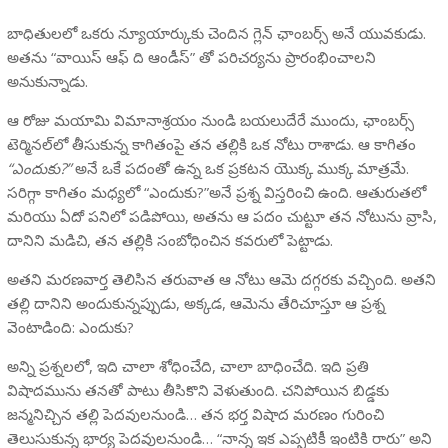
బాధితులలో ఒకరు న్యూయార్కుకు చెందిన గ్లెన్ ఛాంబర్స్ అనే యువకుడు.
అతను “వాయిస్ ఆఫ్ ది ఆండీస్” తో పరిచర్యను ప్రారంభించాలని
అనుకున్నాడు.
ఆ రోజు మయామి విమానాశ్రయం నుండి బయలుదేరే ముందు, ఛాంబర్స్
టెర్మినల్‌లో తీసుకున్న కాగితంపై తన తల్లికి ఒక నోటు రాశాడు. ఆ కాగితం
“ఎందుకు?”
అనే ఒకే పదంతో ఉన్న ఒక ప్రకటన యొక్క ముక్క మాత్రమే.
సరిగ్గా కాగితం మధ్యలో “ఎందుకు?”అనే ప్రశ్న విస్తరించి ఉంది. ఆతురుతలో
మరియు ఏదో పనిలో పడిపోయి, అతను ఆ పదం చుట్టూ తన నోటును వ్రాసి,
దానిని మడిచి, తన తల్లికి సంబోధించిన కవరులో పెట్టాడు.
అతని మరణవార్త తెలిసిన తరువాత ఆ నోటు ఆమె దగ్గరకు వచ్చింది. అతని
తల్లి దానిని అందుకున్నప్పుడు, అక్కడ, ఆమెను తేరిచూస్తూ ఆ ప్రశ్న
వెంటాడింది: ఎందుకు?
అన్ని ప్రశ్నలలో, ఇది చాలా శోధించేది, చాలా బాధించేది. ఇది ప్రతి
విషాదమును తనతో పాటు తీసికొని వెళుతుంది. చనిపోయిన బిడ్డకు
జన్మనిచ్చిన తల్లి పెదవులనుండి… తన భర్త విషాద మరణం గురించి
తెలుసుకున్న భార్య పెదవులనుండి… “నాన్న ఇక ఎప్పటికీ ఇంటికి రారు” అని