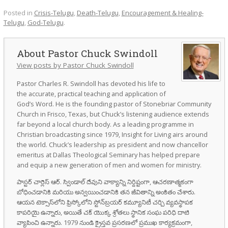
Posted in
Crisis-Telugu
,
Death-Telugu
,
Encouragement & Healing-
Telugu
,
God-Telugu
.
Pastor Chuck Swindoll
View posts by Pastor Chuck Swindoll
Pastor Charles R. Swindoll has devoted his life to
the accurate, practical teaching and application of
God’s Word. He is the founding pastor of Stonebriar Community
Church in Frisco, Texas, but Chuck’s listening audience extends
far beyond a local church body. As a leading programme in
Christian broadcasting since 1979, Insight for Living airs around
the world. Chuck’s leadership as president and now chancellor
emeritus at Dallas Theological Seminary has helped prepare
and equip a new generation of men and women for ministry.
పాస్టర్ చార్లెస్ ఆర్. స్విండాల్ దేవుని వాక్యాన్ని నిర్దిష్టంగా, ఆచరణాత్మకంగా
బోధించడానికి మరియు అన్వయించడానికి తన జీవితాన్ని అంకితం చేశారు.
ఆయన టెక్సాస్‌లోని ఫ్రిస్కోలోని స్టోన్‌బ్రయర్ కమ్యూనిటీ చర్చి వ్యవస్థాపక
కాపరియై ఉన్నారు, అయితే చక్ యొక్క శ్రోతలు స్థానిక సంఘ పరిధి దాటి
వ్యాపించి ఉన్నారు. 1979 నుండి క్రైస్తవ ప్రసరణలో ప్రముఖ కార్యక్రమంగా,