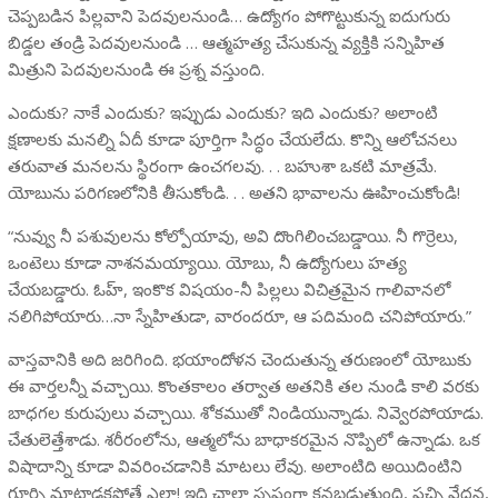
చెప్పబడిన పిల్లవాని పెదవులనుండి… ఉద్యోగం పోగొట్టుకున్న ఐదుగురు
బిడ్డల తండ్రి పెదవులనుండి … ఆత్మహత్య చేసుకున్న వ్యక్తికి సన్నిహిత
మిత్రుని పెదవులనుండి ఈ ప్రశ్న వస్తుంది.
ఎందుకు? నాకే ఎందుకు? ఇప్పుడు ఎందుకు? ఇది ఎందుకు? అలాంటి
క్షణాలకు మనల్ని ఏదీ కూడా పూర్తిగా సిద్ధం చేయలేదు. కొన్ని ఆలోచనలు
తరువాత మనలను స్థిరంగా ఉంచగలవు. . . బహుశా ఒకటి మాత్రమే.
యోబు‌ను పరిగణలోనికి తీసుకోండి. . . అతని భావాలను ఊహించుకోండి!
“నువ్వు నీ పశువులను కోల్పోయావు, అవి దొంగిలించబడ్డాయి. నీ గొర్రెలు,
ఒంటెలు కూడా నాశనమయ్యాయి. యోబు, నీ ఉద్యోగులు హత్య
చేయబడ్డారు. ఓహ్, ఇంకొక విషయం-నీ పిల్లలు విచిత్రమైన గాలివానలో
నలిగిపోయారు…నా స్నేహితుడా, వారందరూ, ఆ పదిమంది చనిపోయారు.”
వాస్తవానికి అది జరిగింది. భయాందోళన చెందుతున్న తరుణంలో యోబు‌కు
ఈ వార్తలన్నీ వచ్చాయి. కొంతకాలం తర్వాత అతనికి తల నుండి కాలి వరకు
బాధగల కురుపులు వచ్చాయి. శోకముతో నిండియున్నాడు. నివ్వెరపోయాడు.
చేతులెత్తేశాడు. శరీరంలోను, ఆత్మలోను బాధాకరమైన నొప్పిలో ఉన్నాడు. ఒక
విషాదాన్ని కూడా వివరించడానికి మాటలు లేవు. అలాంటిది అయిదింటిని
గూర్చి మాట్లాడకపోతే ఎలా! ఇది చాలా స్పష్టంగా కనబడుతుంది, పచ్చి వేదన,