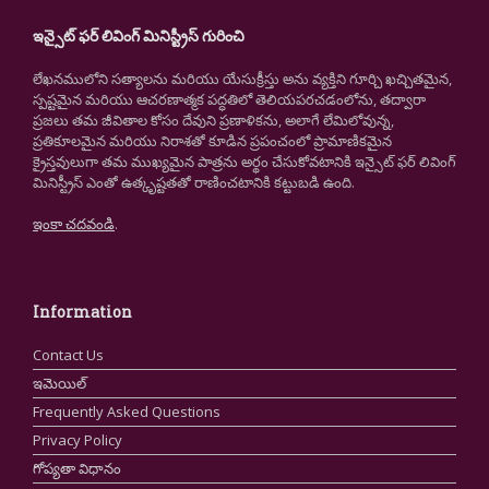
ఇన్సైట్ ఫర్ లివింగ్ మినిస్ట్రీస్ గురించి
లేఖనములోని సత్యాలను మరియు యేసుక్రీస్తు అను వ్యక్తిని గూర్చి ఖచ్చితమైన,
స్పష్టమైన మరియు ఆచరణాత్మక పద్ధతిలో తెలియపరచడంలోను, తద్వారా
ప్రజలు తమ జీవితాల కోసం దేవుని ప్రణాళికను, అలాగే లేమిలోవున్న,
ప్రతికూలమైన మరియు నిరాశతో కూడిన ప్రపంచంలో ప్రామాణికమైన
క్రైస్తవులుగా తమ ముఖ్యమైన పాత్రను అర్థం చేసుకోవటానికి ఇన్సైట్ ఫర్ లివింగ్
మినిస్ట్రీస్ ఎంతో ఉత్కృష్టతతో రాణించటానికి కట్టుబడి ఉంది.
ఇంకా చదవండి
.
Information
Contact Us
ఇమెయిల్
Frequently Asked Questions
Privacy Policy
గోప్యతా విధానం