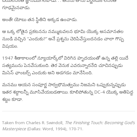
గూఢమైనవాడు.
అంతే! యోబు తన స్థితిని అక్కడ ఉంచాడు.
ఆ ఒక్క లోతైన ప్రకటనను నమ్ముటవలన భూమి యొక్క అసమానతల
నుండి వచ్చిన “ఎందుకు?” అనే ప్రశ్నను చెరిపివేస్తుందనడం చాలా గొప్ప
విషయం.
1947 శీతాకాలంలో న్యూయార్క్‌లో విరిగిన హృదయంతో ఉన్న తల్లి యిదే
సత్యమును పెనవేసుకుంది. తెర వెనుక ఎవరున్నారనేది చూచినప్పుడు
మిసెస్ ఛాంబర్స్ ఎందుకు అని అడగడం మానేసింది.
మనము ఆయన సంపూర్ణ సార్వభౌమత్వము నిజమని ఒప్పుకున్నప్పుడు
ఇతర శబ్దాలన్నీ మూసివేయబడతాయి. కూలిపోతున్న DC-4 యొక్క అతిపెద్ద
శబ్దం కూడా.
Taken from Charles R. Swindoll,
The Finishing Touch: Becoming God’s
Masterpiece
(Dallas: Word, 1994), 170-71.