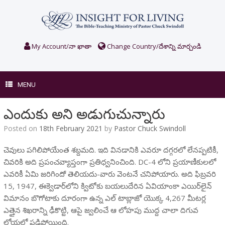
Skip
to
content
My Account/నా ఖాతా
Change Country/దేశాన్ని మార్చండి
MENU
ఎందుకు అని అడుగుచున్నారు
Posted on
18th February 2021
by
Pastor Chuck Swindoll
చెవులు పగిలిపోయేంత శబ్దమది. ఇది వినడానికి ఎవరూ దగ్గరలో లేనప్పటికీ,
చివరికి అది ప్రపంచవ్యాప్తంగా ప్రతిధ్వనించింది. DC-4 లోని ప్రయాణీకులలో
ఎవరికీ ఏమి జరిగిందో తెలియదు-వారు వెంటనే చనిపోయారు. అది ఫిబ్రవరి
15, 1947, ఈక్వెడార్‌లోని క్విటోకు బయలుదేరిన ఏవియాంకా ఎయిర్‌లైన్
విమానం బొగోటాకు దూరంగా ఉన్న ఎల్ టాబ్లాజో యొక్క 4,267 మీటర్ల
ఎత్తైన శిఖరాన్ని ఢీకొట్టి, ఆపై జ్వలించే ఆ లోహపు ముద్ద చాలా దిగువ
లోయలో పడిపోయింది.