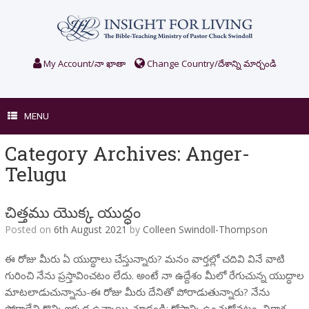
Skip
to
content
My Account/నా ఖాతా
Change Country/దేశాన్ని మార్చండి
MENU
Category Archives:
Anger-
Telugu
చిత్తము యొక్క యుద్ధం
Posted on
6th August 2021
by
Colleen Swindoll-Thompson
ఈ రోజు మీరు ఏ యుద్ధాలు చేస్తున్నారు? మనం వార్తల్లో చదివి వినే వాటి
గురించి నేను ప్రస్తావించటం లేదు. అంటే నా ఉద్దేశం మీలో రేగుచున్న యుద్ధాల
మాటలాడుచున్నాను-ఈ రోజు మీరు దేనితో పోరాడుతున్నారు? నేను
పోరాడేవి కొన్ని ఇక్కడ ఉన్నాయి చూడండి: కోపాన్ని ఉంచుకోవటం, నిరాశ