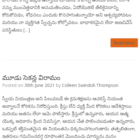
నన్ను ముంచెత్తడానికి అనుమతించడం, ఏదోయొకటి తేలికైనదాన్ని
కోరుకోవడం, శోధనలు ఎందుకు కొనసాగుతున్నాయో అని ఆశ్చర్యపోవటం
మరియు నా వ్యక్తిగత స్వేచ్ఛను కోల్పోవటం. బాధాకరమైన లేదా అణచివేసే
పరిస్థితులు […]
Read More
మూడు సెకన్ల విరామం
Posted on
30th June 2021
by
Colleen Swindoll-Thompson
స్వీయ నియంత్రణ అని పిలువబడే ఈ క్రమశిక్షణను ఆచరిస్తే నియంత
అవ్వాలనే కోరికను నిరోధిస్తుంది. క్రీస్తు లేని వ్యక్తి మీద కోరికలు ఆదేశిస్తాయి
మరియు అతను లేదా ఆమె పాటిస్తారు. క్రీస్తులో ఉన్నవారు, ఆయన ఆత్మ
యొక్క అధికారం క్రింద నివసిస్తూ, ఆయన చేత పాలించబడుతూ ఉన్నవారు,
ఒకప్పటి శక్తివంతమైన ఈ నియంతను ధిక్కరించగలుగుతారు. తత్ఫలితంగా,
ఇతరులు గమనించదగ్గ రూపాంతర మొందించు మార్పును మనం