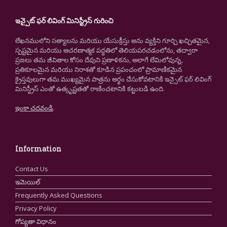
ఇన్సైట్ ఫర్ లివింగ్ మినిస్ట్రీస్ గురించి
లేఖనములోని సత్యాలను మరియు యేసుక్రీస్తు అను వ్యక్తిని గూర్చి ఖచ్చితమైన,
స్పష్టమైన మరియు ఆచరణాత్మక పద్ధతిలో తెలియపరచడంలోను, తద్వారా
ప్రజలు తమ జీవితాల కోసం దేవుని ప్రణాళికను, అలాగే లేమిలోవున్న,
ప్రతికూలమైన మరియు నిరాశతో కూడిన ప్రపంచంలో ప్రామాణికమైన
క్రైస్తవులుగా తమ ముఖ్యమైన పాత్రను అర్థం చేసుకోవటానికి ఇన్సైట్ ఫర్ లివింగ్
మినిస్ట్రీస్ ఎంతో ఉత్కృష్టతతో రాణించటానికి కట్టుబడి ఉంది.
ఇంకా చదవండి
.
Information
Contact Us
ఇమెయిల్
Frequently Asked Questions
Privacy Policy
గోప్యతా విధానం