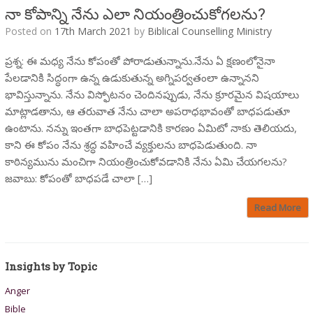
నా కోపాన్ని నేను ఎలా నియంత్రించుకోగలను?
Posted on
17th March 2021
by
Biblical Counselling Ministry
ప్రశ్న: ఈ మధ్య నేను కోపంతో పోరాడుతున్నాను.నేను ఏ క్షణంలోనైనా
పేలడానికి సిద్ధంగా ఉన్న ఉడుకుతున్న అగ్నిపర్వతంలా ఉన్నానని
భావిస్తున్నాను. నేను విస్ఫోటనం చెందినప్పుడు, నేను క్రూరమైన విషయాలు
మాట్లాడతాను, ఆ తరువాత నేను చాలా అపరాధభావంతో బాధపడుతూ
ఉంటాను. నన్ను ఇంతగా బాధపెట్టడానికి కారణం ఏమిటో నాకు తెలియదు,
కాని ఈ కోపం నేను శ్రద్ధ వహించే వ్యక్తులను బాధపెడుతుంది. నా
కాఠిన్యమును మంచిగా నియంత్రించుకోవడానికి నేను ఏమి చేయగలను?
జవాబు: కోపంతో బాధపడే చాలా […]
Read More
Insights by Topic
Anger
Bible