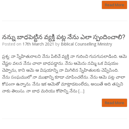
Read More
నన్ను బాధపెట్టిన వ్యక్తి పట్ల నేను ఎలా స్పందించాలి?
Posted on
17th March 2021
by
Biblical Counselling Ministry
ప్రశ్న: నా స్నేహితురాలని నేను పిలిచే వ్యక్తి నా గురించి గుసగుసలాడింది. ఆమె
చేష్టల వలన నేను చాలా బాధపడ్డాను. నేను ఆమెను నమ్మి ఒక విషయం
చెప్పాను, కాని ఆమె ఆ విషయాన్ని నా మిగిలిన స్నేహితులకు చెప్పేసింది.
నేను సంఘములో నా ముఖాన్ని కూడా చూపించలేను. నేను ఆమె పట్ల చాలా
కోపంగా ఉన్నాను. నేను ఇక ఆమెతో మాట్లాడటంలేదు, అయితే అది తప్పని
నాకు తెలుసు. నా బాధ మరియు కోపాన్ని నేను […]
Read More