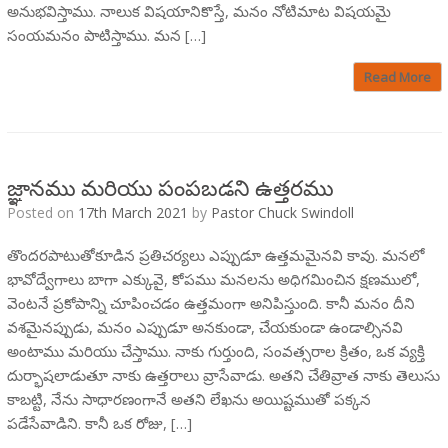
అనుభవిస్తాము. నాలుక విషయానికొస్తే, మనం నోటిమాట విషయమై
సంయమనం పాటిస్తాము. మన […]
Read More
జ్ఞానము మరియు పంపబడని ఉత్తరము
Posted on
17th March 2021
by
Pastor Chuck Swindoll
తొందరపాటుతోకూడిన ప్రతిచర్యలు ఎప్పుడూ ఉత్తమమైనవి కావు. మనలో
భావోద్వేగాలు బాగా ఎక్కువై, కోపము మనలను అధిగమించిన క్షణములో,
వెంటనే ప్రకోపాన్ని చూపించడం ఉత్తమంగా అనిపిస్తుంది. కానీ మనం దీని
వశమైనప్పుడు, మనం ఎప్పుడూ అనకుండా, చేయకుండా ఉండాల్సినవి
అంటాము మరియు చేస్తాము. నాకు గుర్తుంది, సంవత్సరాల క్రితం, ఒక వ్యక్తి
దుర్భాషలాడుతూ నాకు ఉత్తరాలు వ్రాసేవాడు. అతని చేతివ్రాత నాకు తెలుసు
కాబట్టి, నేను సాధారణంగానే అతని లేఖను అయిష్టముతో పక్కన
పడేసేవాడిని. కానీ ఒక రోజు, […]