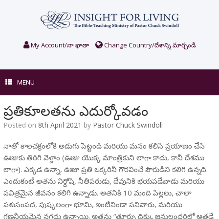
Skip
to
content
My Account/నా ఖాతా
Change Country/దేశాన్ని మార్చండి
MENU
ప్రతికూలతను ఎదుర్కోవడం
Posted on
8th April 2021
by
Pastor Chuck Swindoll
నాతో కాలచక్రం‌లోకి అడుగు పెట్టండి మరియు మనం కలిసి ప్రయాణం చేసి
ఊజు‌కు తిరిగి వెళ్దాం (ఊజు యొక్క మాంత్రికుని లాగా కాదు, కానీ దేశము
లాగా). ఎక్కడ ఉన్నా, ఊజు ప్రతి ఒక్కరినీ గౌరవించే పౌరుడిని కలిగి ఉన్నది.
ఎందుకంటే అతను నిర్దోషి, నీతిపరుడు, దేవునికి భయపడేవాడు మరియు
పవిత్రమైన జీవనం కలిగి ఉన్నాడు. అతనికి 10 మంది పిల్లలు, చాలా
పశుసంపద, పుష్కలంగా భూమి, ఇంటినిండా పనివారు, మరియు
గణనీయమైన నగదు ఉన్నాయి. అతను “తూర్పు దిక్కు జనులందరిలో అతడే