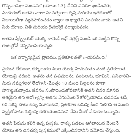
గొప్పవాడుగా నుండెను” (యోబు 1:3). దీనిని ఎవరూ ఖండించరు,
ఎందుకంటే అతను చాలా సంవత్సరాల కృషి మరియు ఇతరులతో
నిజాయితీగా వ్యవహరించడం ద్వారా ఆ ఖ్యాతిని సంపాదించాడు. అతని
పేరు యోబు, నీతి మరియు దైవభక్తికి పర్యాయపదం.
అతను షేక్స్పియర్ యొక్క
కామెడీ ఆఫ్ ఎర్రర్స్
నుండి ఒక పంక్తిని కొన్ని
గంటల్లోనే చెప్పవలసియున్నది:
1
ఒక దౌర్భాగ్యమైన ప్రాణము, ప్రతికూలతతో గాయపడింది.
ప్రకటన లేకుండా, కక్కులుగల శిలల యొక్క హిమపాతం వంటి ప్రతికూలత
యోబుపై పడింది. అతను తన పశువులను, పంటలను, భూమిని, పనివారిని-
మీరు నమ్మగలరో లేదోగాని-మొత్తం 10 మంది పిల్లలను కూడా
పోగొట్టుకున్నాడు. జీవనం సంపాదించుకోవటానికి అతని చివరి మానవ
ఆశయైన తన ఆరోగ్యాన్ని అతను వెనువెంటనే కోల్పోయాడు. చదవడం ఆపి,
60 సెకన్ల పాటు కళ్ళు మూసుకుని, ప్రతికూల బరువు కింద నలిగిన ఆ మంచి
వ్యక్తితోపాటు గుర్తింపు కలిగియుండమని నేను మీతో వేడుకుంటున్నాను.
అతని పేరును కలిగి ఉన్న పుస్తకం, రాళ్ళు పడటం ఆగిపోయిన వెంటనే
యోబు తన దినచర్య పుస్తకములో ఎక్కించినదానిని నమోదు చేస్తుంది.