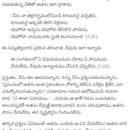
వణుకుతున్న చేతితో అతను ఇలా వ్రాశాడు:
“నేను నా తల్లిగర్భములోనుండి దిగంబరినై వచ్చితిని,
దిగంబరినై అక్కడికి తిరిగి వెళ్లెదను;
యెహోవా ఇచ్చెను యెహోవా తీసికొని పోయెను,
యెహోవా నామమునకు స్తుతి కలుగునుగాక.” (1:21)
ఈ నమ్మశక్యంకాని ప్రకటన తరువాత, దేవుడు ఇలా అన్నాడు:
ఈ సంగతులలో ఏ విషయమందును యోబు ఏ పాపమును
చేయలేదు, దేవుడు అన్యాయము చేసెనని చెప్పలేదు. (1:22)
ప్రస్తుతం, నేను తల ఊచుచున్నాను. నన్ను నేను ప్రశ్నించుకుంటున్నాను,
“ప్రపంచంలో అతను ఇంత ప్రశాంతంగా శోకాన్ని కలిపిన పరీక్షల శ్రేణిని ఎలా
ఎదుర్కోగలుగుతున్నాడు?” పరిణామాల గురించి ఆలోచించండి: దివాలా,
బాధ, 10 తాజా సమాధులు . . . మరియు ఆ ఖాళీ గదుల ఒంటరితనం.
అయినప్పటికీ అతను దేవుణ్ణి ఆరాధించాడని మనం చదువుతాము; అతను
పాపం చేయలేదు, తన సృష్టికర్తను నిందించలేదు.
తార్కిక ప్రశ్నలు ఏమిటంటే: అతను ఎందుకు ఆ పని చేయలేదు? అతను దాని