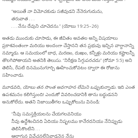
“అయితే నా విమోచకుడు సజీవుడని నేనెరుగుదును,
తరువాత . . .
. . . నేను దేవుని చూచెదను.” (యోబు 19:25–26)
అతడు ముందుకు చూసాడు, ఈ జీవితం అవతల అన్ని విషయాలు
ప్రకాశవంతంగా మరియు అందంగా చేస్తానని తన ప్రభువు ఇచ్చిన వాగ్దానాన్ని
నమ్మాడు. ఆ సమయంలో బాధ, మరణం, దుఃఖం, కన్నీళ్లు మరియు కష్టాలన్నీ
తొలగిపోతాయని అతనికి తెలుసు. “నిరీక్షణ సిగ్గుపరచదు” (రోమా 5:5) అని
తెలిసి, రేపటి దినమునుగూర్చి ఊహించుకోవటం ద్వారా ఈ రోజును
సహించాడు.
మూడవది,
యోబు తన సొంత అవగాహన లేమిని ఒప్పుకున్నాడు.
ఇది ఎంత
ఉపశమనం కలిగిస్తుంది! ఎందుకో వివరించడానికి తాను బద్ధుడనని
అనుకోలేదు. అతని నిజాయితీగల ఒప్పుకోలును వినండి:
“నీవు సమస్తక్రియలను చేయగలవనియు
నీవు ఉద్దేశించినది ఏదియు నిష్ఫలము కానేరదనియు నేనిప్పుడు
తెలిసికొంటిని. . .
ఆలాగున వివేచనలేనివాడనైన నేను