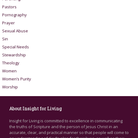
Pastors
Pornography
Prayer
Sexual Abuse
Sin
Special Needs
Stewardship
Theology
Women
Women’s Purity
Worship
About Insight for Living
Insight for Living is committed to excellence in communicating
the truths of Scripture and the person of Jesus Christ in an
accurate, clear, and practical manner so that people will come to