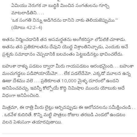
ఏమియు నెరుగక నా బుద్ధికి మించిన సంగతులను గూర్చి
మాటలాడితిని. . . .
‘ఒక సంగతి నిన్ను అడిగెదను దానిని నాకు తెలియజెప్పుము.'”
(యోబు 42:2–4)
అతను నిర్మించడానికి తన అసమర్థతను అంగీకరిస్తూ
లోపలికి
చూశాడు.
అతను తన ప్రతికూలతను దేవుని యొద్ద విశ్రాంతినిచ్చాడు, ఎందుకు అనే
ప్రశ్నకు సమాధానం చెప్పడానికి బలవంతం పెట్టబడినట్లు భావించలేదు.
బహుశా రాళ్ళు పడటం ద్వారా మీరు గాయపడటం ఆరంభమైంది. . . బహుశా
మంచుగడ్డలు పడిపోయాయేమో. . . లేక పడలేదేమో. ఎక్కడో మూలన ఉన్న
ఊజు దేశము వలె . . . ప్రతికూలత 10,000 మైళ్ళ దూరంలో ఉందని
అనిపించవచ్చు. ఇవన్నీ కోల్పోయే కొద్ది నిమిషాల ముందు యోబు‌కు అదే
విధంగా అనిపించింది.
మిత్రమా, ఈ రాత్రి మీరు లైట్లు ఆర్పినప్పుడు ఈ ఆలోచనలను సమీక్షించండి . .
. ఒకవేళ కుదిరితే. కొన్ని మట్టి పాత్రలు రోజుల తరబడి ఎండలో ఉండటం
వలన పెళుసుగా తయారవుతాయి.