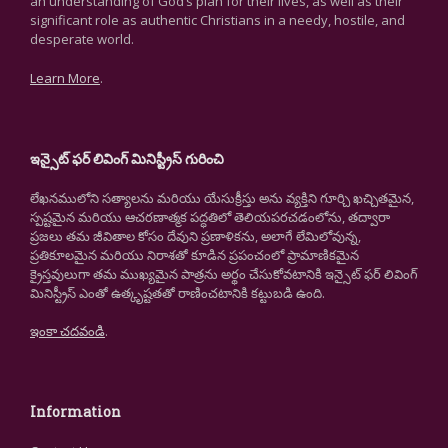
an understanding of God’s plan for their lives, as well as their
significant role as authentic Christians in a needy, hostile, and
desperate world.
Learn More
.
ఇన్సైట్ ఫర్ లివింగ్ మినిస్ట్రీస్ గురించి
లేఖనములోని సత్యాలను మరియు యేసుక్రీస్తు అను వ్యక్తిని గూర్చి ఖచ్చితమైన,
స్పష్టమైన మరియు ఆచరణాత్మక పద్ధతిలో తెలియపరచడంలోను, తద్వారా
ప్రజలు తమ జీవితాల కోసం దేవుని ప్రణాళికను, అలాగే లేమిలోవున్న,
ప్రతికూలమైన మరియు నిరాశతో కూడిన ప్రపంచంలో ప్రామాణికమైన
క్రైస్తవులుగా తమ ముఖ్యమైన పాత్రను అర్థం చేసుకోవటానికి ఇన్సైట్ ఫర్ లివింగ్
మినిస్ట్రీస్ ఎంతో ఉత్కృష్టతతో రాణించటానికి కట్టుబడి ఉంది.
ఇంకా చదవండి
.
Information