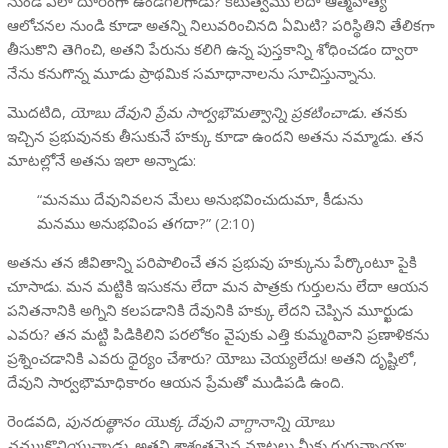
నుండి ఎలా దూరంగా ఉండగలిగాడు? కటుత్వము లేదా ఆత్మహత్య
ఆలోచనల నుండి కూడా అతన్ని నిలువరించినది ఏమిటి? పరిస్థితిని తేలికగా
తీసుకొని తెగించి, అతని పేరును కలిగి ఉన్న పుస్తకాన్ని శోధించడం ద్వారా
నేను కనుగొన్న మూడు ప్రాథమిక సమాధానాలను సూచిస్తున్నాను.
మొదటిది,
యోబు దేవుని ప్రేమ సార్వభౌమత్వాన్ని ప్రకటించాడు.
తనకు
ఇచ్చిన ప్రభువునకు తీసుకునే హక్కు కూడా ఉందని అతను నమ్మాడు. తన
మాటల్లోనే అతను ఇలా అన్నాడు:
“మనము దేవునివలన మేలు అనుభవించుదుమా, కీడును
మనము అనుభవింప తగదా?” (2:10)
అతను తన జీవితాన్ని పరిపాలించే తన ప్రభువు హక్కును పేర్కొంటూ పైకి
చూసాడు. మన మట్టికి ఇసుకను లేదా మన పాత్రకు గుర్తులను లేదా ఆయన
పనితనానికి అగ్నిని కలపడానికి దేవునికి హక్కు లేదని చెప్పిన మూర్ఖుడు
ఎవరు? తన మట్టి పిడికిలిని పరలోకం వైపుకు ఎత్తి కుమ్మరివాని ప్రణాళికను
ప్రశ్నించడానికి ఎవరు ధైర్యం చేశారు? యోబు చెయ్యలేదు! అతని దృష్టిలో,
దేవుని సార్వభౌమాధికారం ఆయన ప్రేమతో ముడిపడి ఉంది.
రెండవది,
పునరుత్థానం యొక్క దేవుని వాగ్దానాన్ని యోబు
నమ్ముకొనియున్నాడు.
అతని శాశ్వతమైన మాటలు మీకు గుర్తున్నాయా: