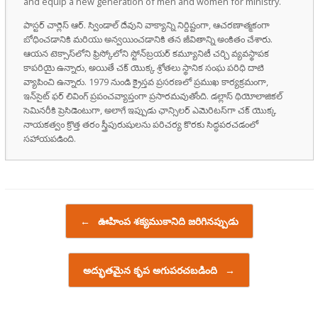
and equip a new generation of men and women for ministry.
పాస్టర్ చార్లెస్ ఆర్. స్విండాల్ దేవుని వాక్యాన్ని నిర్దిష్టంగా, ఆచరణాత్మకంగా
బోధించడానికి మరియు అన్వయించడానికి తన జీవితాన్ని అంకితం చేశారు.
ఆయన టెక్సాస్‌లోని ఫ్రిస్కోలోని స్టోన్‌బ్రయర్ కమ్యూనిటీ చర్చి వ్యవస్థాపక
కాపరియై ఉన్నారు, అయితే చక్ యొక్క శ్రోతలు స్థానిక సంఘ పరిధి దాటి
వ్యాపించి ఉన్నారు. 1979 నుండి క్రైస్తవ ప్రసరణలో ప్రముఖ కార్యక్రమంగా,
ఇన్‌సైట్ ఫర్ లివింగ్ ప్రపంచవ్యాప్తంగా ప్రసారమవుతోంది. డల్లాస్ థియోలాజికల్
సెమినరీకి ప్రెసిడెంటుగా, అలాగే ఇప్పుడు ఛాన్సిలర్ ఎమెరిటస్‌గా చక్ యొక్క
నాయకత్వం క్రొత్త తరం స్త్రీపురుషులను పరిచర్య కొరకు సిద్ధపరచడంలో
సహాయపడింది.
Post navigation
←
ఊహింప శక్యముకానిది జరిగినప్పుడు
అద్భుతమైన కృప అగుపరచబడింది
→