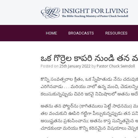
Skip
to
content
HOME
BROADCASTS
RESOURCES
ఒక గొర్రెల కాపరి నుండి తన
Posted on
25th January 2022
by
Pastor Chuck Swindoll
కొన్ని సంవత్సరాల క్రితం, ఒక స్నేహితుడు నేను చదువ
ఎరిగినవాడు . . . మరియు నాలో ఉన్న మంచి, చెడులన్నిట
కలుసుకున్నప్పుడు చివరి ఇరవై నిమిషాలలో అతను అదే
అతను తన ఫోల్డర్‌ను (కాగితములు పెట్టే సాధనము) 
తల వంచుకుని ఊపిరి గట్టిగా పీల్చుకున్నప్పుడు తన 
అయిష్టతను ప్రశంసించాను; అతను కాస్త సున్నితమైన అం
చూడకుండా మరియు కొన్ని కఠినమైన విషయాలు చెప్పకు