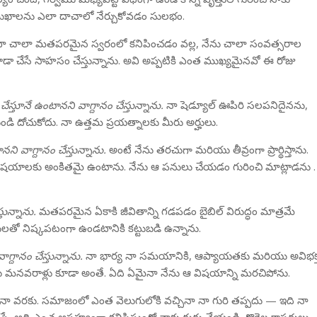
ముఖాలను ఎలా దాచాలో నేర్చుకోవడం సులభం.
ం లేదా చాలా మతపరమైన స్వరంలో కనిపించడం వల్ల, నేను చాలా సంవత్సరాల
కు కూడా చేసే సాహసం చేస్తున్నాను. అవి అప్పటికి ఎంత ముఖ్యమైనవో ఈ రోజు
ేస్తూనే ఉంటానని వాగ్దానం చేస్తున్నాను.
నా షెడ్యూల్ ఊపిరి సలపనిదైనను,
ండి దోచుకోదు. నా ఉత్తమ ప్రయత్నాలకు మీరు అర్హులు.
ి వాగ్దానం చేస్తున్నాను.
అంటే నేను తరచుగా మరియు తీవ్రంగా ప్రార్థిస్తాను.
యాలకు అంకితమై ఉంటాను. నేను ఆ పనులు చేయడం గురించి మాట్లాడను . 
ున్నాను.
మతపరమైన ఏకాకి జీవితాన్ని గడపడం బైబిల్ విరుద్ధం మాత్రమే
క్తులతో నిష్కపటంగా ఉండటానికి కట్టుబడి ఉన్నాను.
్దానం చేస్తున్నాను.
నా భార్య నా సమయానికి, ఆప్యాయతకు మరియు అవిభక్
నవళ్లు మనవరాళ్లు కూడా అంతే. ఏది ఏమైనా నేను ఆ విషయాన్ని మరచిపోను.
నా వరకు. సమాజంలో ఎంత వెలుగులోకి వచ్చినా నా గురి తప్పదు — ఇది నా