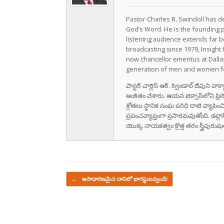
Pastor Charles R. Swindoll has dev
God’s Word. He is the founding p
listening audience extends far b
broadcasting since 1979, Insight 
now chancellor emeritus at Dall
generation of men and women fo
పాస్టర్ చార్లెస్ ఆర్. స్విండాల్ దేవుని 
అంకితం చేశారు. ఆయన టెక్సాస్‌లోని ఫ్రి
శ్రోతలు స్థానిక సంఘ పరిధి దాటి వ్యాపించ
ప్రపంచవ్యాప్తంగా ప్రసారమవుతోంది. డల్లా
యొక్క నాయకత్వం క్రొత్త తరం స్త్రీపు
Post navigation
←
అసాధారణమైన దానిలో భాగస్థులవ్వండి!