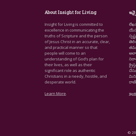
About Insight for Living
ఇన్స
Insight for Living is committed to
లేఖ
excellence in communicating the
యేసు
truths of Scripture and the person
స్ప
of Jesus Christ in an accurate, clear,
తెల
and practical manner so that
తమ జ
people will come to an
అలా
understanding of God’s plan for
నిర
their lives, as well as their
క్రై
significant role as authentic
చేసు
Christians in a needy, hostile, and
మిని
desperate world.
రాణి
Learn More
.
ఇంక
© 202