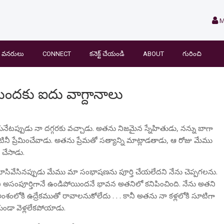
M
వనరులు
CONNECT
కనెక్ట్ చేయండి
ABOUT
గురించి
 మందకు ఐదు వాగ్దానాలు
ుకునేటప్పుడు నా దగ్గరకు వచ్చాడు. అతను నిజమైన స్నేహితుడు, నన్ను బాగా
ినీ ప్రేమించేవాడు. అతను ప్రేమతో సత్యాన్ని మాట్లాడతాడు, ఆ రోజు మేము
 చేసాడు.
మూసివేసినప్పుడు మేము మా సంభాషణను పూర్తి చేయలేదని నేను చెప్పగలను.
పని అసంపూర్తిగానే ఉండిపోయిందనే భావన అతనిలో కనిపించింది. నేను అతని
శంలోకి ఉద్రేకముతో రావాలనుకోలేదు . . . కానీ అతను నా కళ్లలోకి సూటిగా
ండా వెళ్లలేకపోయాడు.