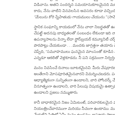
విడిచాను. అతని సందర్శన సమయానుకూలమైనది మర
కాదు, నేను వాటిని వినవలసిన అవసరం కూడా వచ్చి
“మేలును కోరి స్నేహితుడు గాయములు చేయును.”
(సామ
స్థానిక సంఘాన్ని కాయడంలో నేను చాలా నిబద్ధతతో ఉన్న
చేపట్టే అదనపు బాధ్యతలతో సంబంధం లేకుండా ఇది నా
ఉపన్యాసాలను విన్నా లేదా స్టోన్‌బ్రయర్ కమ్యూనిటీ చర్చ్
పొరపాట్లు చేయకుండా . . . మందకు జాగ్రత్తగా తయారు 
చెప్పేది, “సమూహములు ఘనమైన మాంసంతో కూడిన మంచి
ఎన్నడూ ఆకలితో వెళ్లకూడదు. నీ పని సక్రమంగా నిర్వర్తించ
మనం నివసించే దినాలు బూటకమైనవి. మీరు వేషధారణత
అంతేగాని మోసపూరితమైనవారని విమర్శించబడరు. పరి
ఆధ్యాత్మికంగా సున్నితంగా ఉండాలని, వారి హోంవర
వినూత్నంగా ఉండాలని, వారి పిలుపు విషయమై ఉత్సాహం
ఉండాలని ప్రజలు నమ్ముతారు.
కానీ బాధాకరమైన నిజం ఏమిటంటే, పరిచారకులమైన
నియంత్రించేవారముగా మరియు నీచంగా ఉంటాము. మన
వేయలేని స్థితిలో ఏమీ మనం ఉండము. అసూయ ప్రాబల్యం చ