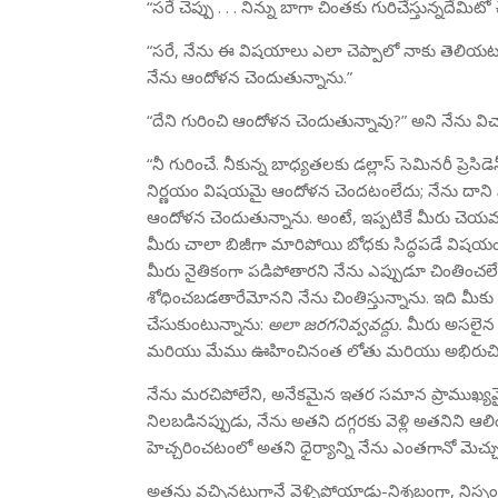
“సరే చెప్పు . . . నిన్ను బాగా చింతకు గురిచేస్తున్నదేమిటో చె
“సరే, నేను ఈ విషయాలు ఎలా చెప్పాలో నాకు తెలియట
నేను ఆందోళన చెందుతున్నాను.”
“దేని గురించి ఆందోళన చెందుతున్నావు?” అని నేను వి
“నీ గురించే. నీకున్న బాధ్యతలకు డల్లాస్ సెమినరీ ప్రె
నిర్ణయం విషయమై ఆందోళన చెందటంలేదు; నేను దాని
ఆందోళన చెందుతున్నాను. అంటే, ఇప్పటికే మీరు చెయవలస
మీరు చాలా బిజీగా మారిపోయి బోధకు సిద్ధపడే విషయం
మీరు నైతికంగా పడిపోతారని నేను ఎప్పుడూ చింతించల
శోధించబడతారేమోనని నేను చింతిస్తున్నాను. ఇది మీకు 
చేసుకుంటున్నాను:
అలా జరగనివ్వవద్దు.
మీరు అసలైన ప
మరియు మేము ఊహించినంత లోతు మరియు అభిరుచిత
నేను మరచిపోలేని, అనేకమైన ఇతర సమాన ప్రాముఖ్య
నిలబడినప్పుడు, నేను అతని దగ్గరకు వెళ్లి అతనిన
హెచ్చరించటంలో అతని ధైర్యాన్ని నేను ఎంతగానో మెచ్చు
అతను వచ్చినట్లుగానే వెళ్ళిపోయాడు-నిశ్శబ్దంగా, నిస్సం