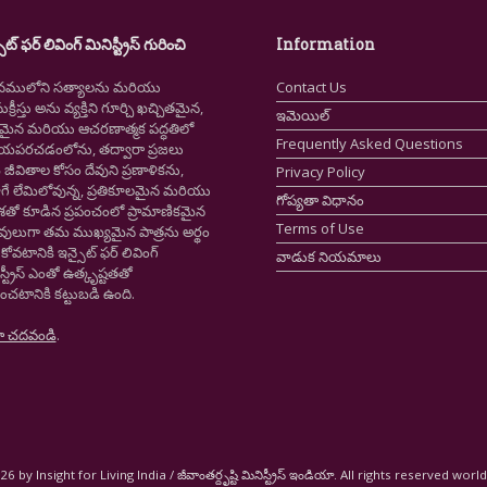
ైట్ ఫర్ లివింగ్ మినిస్ట్రీస్ గురించి
Information
నములోని సత్యాలను మరియు
Contact Us
క్రీస్తు అను వ్యక్తిని గూర్చి ఖచ్చితమైన,
ఇమెయిల్
ష్టమైన మరియు ఆచరణాత్మక పద్ధతిలో
Frequently Asked Questions
ియపరచడంలోను, తద్వారా ప్రజలు
ీవితాల కోసం దేవుని ప్రణాళికను,
Privacy Policy
గే లేమిలోవున్న, ప్రతికూలమైన మరియు
గోప్యతా విధానం
ాశతో కూడిన ప్రపంచంలో ప్రామాణికమైన
Terms of Use
స్తవులుగా తమ ముఖ్యమైన పాత్రను అర్థం
కోవటానికి ఇన్సైట్ ఫర్ లివింగ్
వాడుక నియమాలు
స్ట్రీస్ ఎంతో ఉత్కృష్టతతో
ంచటానికి కట్టుబడి ఉంది.
ా చదవండి
.
6 by Insight for Living India / జీవాంతర్దృష్టి మినిస్ట్రీస్ ఇండియా. All rights reserved worl