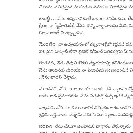
తెలుసు. పవిత్రమైన ముసుగుల వెనుక ఆ వికారమైన 
కాబట్టి . . . నేను ఉన్నదానికంటే బలంగా కనిపించడ
క్రితం నా స్నేహితుడికి చేసిన కొన్ని వాగ్దానాలను మీ
కూడా అంతే ముఖ్యమైనవి.
మొదటిది,
నా అధ్యయనంలో కల్పనాశక్తితో కష్టపడి పని చ
బలమైన పుల్పిట్ లేదా బైబిల్ బోధించే పరిచర్యను మీను
రెండవది,
నేను దేవుని కొరకు హృదయాన్ని కలిగియుంటానన
నేను ఆయనకు మరియు నా పిలుపుకు సంబంధించిన విష
. నేను వాటిని చేస్తాను.
మూడవది,
నేను జవాబుదారీగా ఉంటానని వాగ్దానం చేస్త
కాదు, అది ప్రమాదకరం. నేను చిత్తశుద్ధి ఉన్న ఇతర వ్య
నాల్గవది,
నేను నా కుటుంబానికి నమ్మకంగా ఉంటానని వాగ
శ్రద్ధకు అర్హురాలు. ఇప్పుడు ఎదిగిన మా పిల్లలు, మ
ఐదవది,
నేను నేనుగా ఉంటానని వాగ్దానం చేస్తున్నాను.