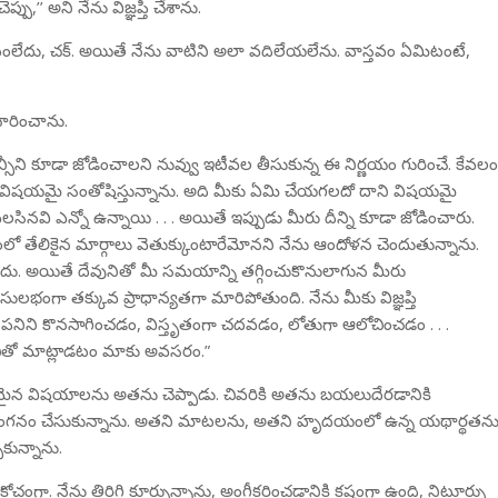
ప్పు,’’ అని నేను విజ్ఞప్తి చేశాను.
ంలేదు, చక్. అయితే నేను వాటిని అలా వదిలేయలేను. వాస్తవం ఏమిటంటే,
చారించాను.
సిడెన్సీని కూడా జోడించాలని నువ్వు ఇటీవల తీసుకున్న ఈ నిర్ణయం గురించే. కేవలం
 విషయమై సంతోషిస్తున్నాను. అది మీకు ఏమి చేయగలదో దాని విషయమై
ినవి ఎన్నో ఉన్నాయి . . . అయితే ఇప్పుడు మీరు దీన్ని కూడా జోడించారు.
లో తేలికైన మార్గాలు వెతుక్కుంటారేమోనని నేను ఆందోళన చెందుతున్నాను.
ేదు. అయితే దేవునితో మీ సమయాన్ని తగ్గించుకొనులాగున మీరు
సులభంగా తక్కువ ప్రాధాన్యతగా మారిపోతుంది. నేను మీకు విజ్ఞప్తి
నిని కొనసాగించడం, విస్తృతంగా చదవడం, లోతుగా ఆలోచించడం . . .
ో మాట్లాడటం మాకు అవసరం.”
మైన విషయాలను అతను చెప్పాడు. చివరికి అతను బయలుదేరడానికి
ి ఆలింగనం చేసుకున్నాను. అతని మాటలను, అతని హృదయంలో ఉన్న యథార్థతను
కున్నాను.
కోచంగా. నేను తిరిగి కూర్చున్నాను, అంగీకరించడానికి కష్టంగా ఉంది, నిట్టూర్పు