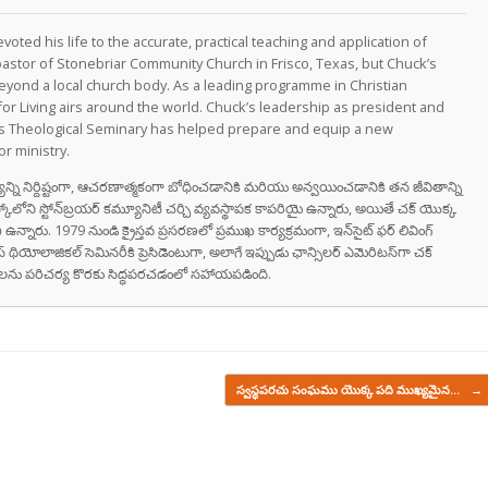
oted his life to the accurate, practical teaching and application of
astor of Stonebriar Community Church in Frisco, Texas, but Chuck’s
eyond a local church body. As a leading programme in Christian
for Living airs around the world. Chuck’s leadership as president and
as Theological Seminary has helped prepare and equip a new
r ministry.
వాక్యాన్ని నిర్దిష్టంగా, ఆచరణాత్మకంగా బోధించడానికి మరియు అన్వయించడానికి తన జీవితాన్ని
స్కోలోని స్టోన్‌బ్రయర్ కమ్యూనిటీ చర్చి వ్యవస్థాపక కాపరియై ఉన్నారు, అయితే చక్ యొక్క
ి ఉన్నారు. 1979 నుండి క్రైస్తవ ప్రసరణలో ప్రముఖ కార్యక్రమంగా, ఇన్‌సైట్ ఫర్ లివింగ్
స్ థియోలాజికల్ సెమినరీకి ప్రెసిడెంటుగా, అలాగే ఇప్పుడు ఛాన్సిలర్ ఎమెరిటస్‌గా చక్
రుషులను పరిచర్య కొరకు సిద్ధపరచడంలో సహాయపడింది.
స్వస్థపరచు సంఘము యొక్క పది ముఖ్యమైన…
→