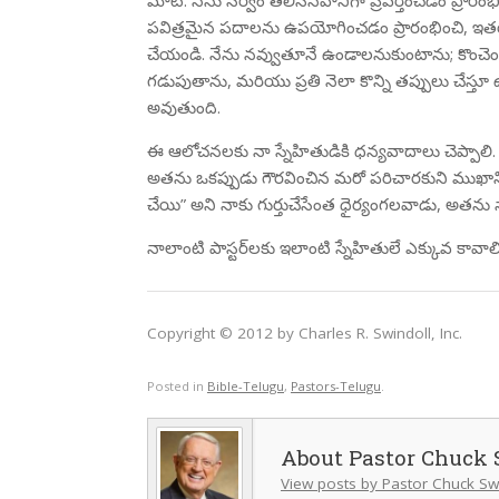
మాట. నేను సర్వం తెలిసినవానిగా ప్రవర్తించడం ప్రారంభి
పవిత్రమైన పదాలను ఉపయోగించడం ప్రారంభించి, ఇతరులన
చేయండి. నేను నవ్వుతూనే ఉండాలనుకుంటాను; కొంచ
గడుపుతాను, మరియు ప్రతి నెలా కొన్ని తప్పులు చేస్తూ 
అవుతుంది.
ఈ ఆలోచనలకు నా స్నేహితుడికి ధన్యవాదాలు చెప్పాలి.
అతను ఒకప్పుడు గౌరవించిన మరో పరిచారకుని ముఖానికి X గు
చేయి” అని నాకు గుర్తుచేసేంత ధైర్యంగలవాడు, అతను న
నాలాంటి పాస్టర్‌లకు ఇలాంటి స్నేహితులే ఎక్కువ కావాలి
Copyright © 2012 by Charles R. Swindoll, Inc.
Posted in
Bible-Telugu
,
Pastors-Telugu
.
Pastor Chuck 
View posts by Pastor Chuck Sw