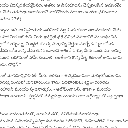
ియు చిరస్మరణీయమైనది. అతను ఆ విషయాలను చెప్పవలసిన అవసరమే
ంది. నేను తరచుగా ఉదాహరించే సొలొమోను మాటలు ఆ రోజు ఫలించాయి.
ెతలు 27:6).
ాను అని నా స్నేహితుడు తెలిసికొనినట్లే మీరు కూడా తెలుసుకోవాలి. నేను
 ప్రాథమిక అభిరుచి. మీరు
ఇన్‌సైట్ ఫర్ లివింగ్
ప్రసారానికి సంబంధించిన
‌లో కూర్చున్నా, నిబద్ధత యొక్క మార్గాన్ని చెత్తగా మార్చే ఉచ్చులలోబడి
చేసిన భోజనాన్ని నేను తినిపించాలని ఆశించే హక్కు మీకు ఉంది. మా అమ్మ
 ఆహారంతో పోషించబడాలి, అంతేగాని కొన్ని పిట్ట కథలతో కాదు. వారు
ు, చార్లెస్.”
ో మోసపుచ్చగలిగితే, మీరు తరచుగా తెలివైనవారుగా మెచ్చుకోబడతారు,
చర్య ఇందులో మినహాయింపు కాదు. పరిచారకులు శ్రద్ధగా మరియు
్క్ చేయాలని మరియు సృజనాత్మకంగా ఆలోచించాలని, తాజాగా మరియు
గా ఉండాలని, ప్రార్థనలో నమ్మకంగా మరియు వారి ఉద్దేశ్యాలలో స్వచ్ఛంగా
 మనం సోమరితనంతో, ఉదాసీనతతో, పనికిమాలినవారముగా,
ం మన సమయాన్ని సరిగ్గా ఉపయోగించుకోకపోతే, ఊహించలేని లేదా అంచన
ెంది, గర్వము మభ్యపెట్టే విధంగా ఉండే కొన్ని వృత్తుల గురించి నాకు