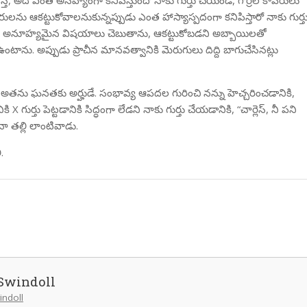
స్తే, అది ఎంత అసహ్యంగా కనిపిస్తుందో నాకు గుర్తు చేయండి, గొర్రెల కాపరులు
ు ఆకట్టుకోవాలనుకున్నప్పుడు ఎంత హాస్యాస్పదంగా కనిపిస్తారో నాకు గుర్త
ెం అనూహ్యమైన విషయాలు చెబుతాను, ఆకట్టుకోబడని అబ్బాయిలతో
ఉంటాను. అప్పుడు ప్రాచీన మానవత్వానికి మెరుగులు దిద్ది బాగుచేసినట్లు
 అతను ఘనతకు అర్హుడే. సంభావ్య ఆపదల గురించి నన్ను హెచ్చరించడానికి,
ర్తు పెట్టడానికి సిద్ధంగా లేడని నాకు గుర్తు చేయడానికి, “చార్లెస్, నీ పని
ా తల్లి లాంటివాడు.
.
Swindoll
indoll