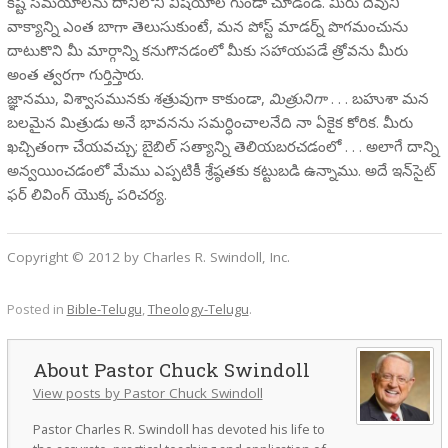
కష్ట సమయాలను దానిలోని విషయాల గుండా చూడండి. మీరు దేవుని
వాక్యాన్ని ఎంత బాగా తెలుసుకుంటే, మన పోస్ట్ మాడర్న్ పొగమంచును
దాటుకొని మీ మార్గాన్ని కనుగొనడంలో మీకు సహాయపడే త్రోవను మీరు
అంత త్వరగా గుర్తిస్తారు.
జ్ఞానము, విశ్వాసమునకు శత్రువుగా కాకుండా,
మిత్రునిగా
. . . బహుశా మన
బలమైన మిత్రుడు అనే భావనను సమర్ధించాలనేది నా ఏకైక కోరిక. మీరు
ఖచ్చితంగా చేయవచ్చు; బైబిల్ సత్యాన్ని తెలియబరచడంలో . . . అలాగే దాన్ని
అన్వయించడంలో మేము ఎప్పటికీ శ్రేష్ఠతకు కట్టుబడి ఉన్నాము. అదే ఇన్‌సైట్
ఫర్ లివింగ్ యొక్క పరిచర్య.
Copyright © 2012 by Charles R. Swindoll, Inc.
Posted in
Bible-Telugu
,
Theology-Telugu
.
Pastor Chuck Swindoll
View posts by Pastor Chuck Swindoll
Pastor Charles R. Swindoll has devoted his life to