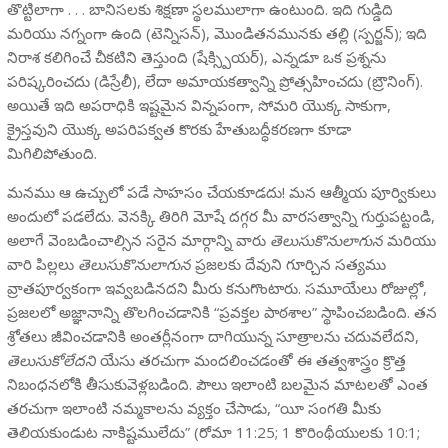
తొట్టిలాగా . . . బానిసలకు శిక్షణా స్థలములాగా ఉంటుంది. ఇది గుడ్డిది
మరియు నగ్నంగా ఉంది (టెన్నిసన్), మొండితనమునకు తల్లి (స్పర్జన్); ఇది
నిరాశ కలిగించే చీకటిని తెస్తుంది (షేక్స్పియర్), ఎన్నడూ ఒక ప్రశ్నను
పరిష్కరించదు (డిస్రేలీ), లేదా అమాయకత్వాన్ని ప్రోత్సహించదు (బ్రౌనింగ్).
అయితే ఇది అపరాధికి ఇష్టమైన విన్నపంగా, సోమరి యొక్క సాకుగా,
క్రైస్తవుని యొక్క అపరిపక్వత కొరకు హేతుబద్ధీకరణగా కూడా
మిగిలిపోతుంది.
మనము ఆ ఉచ్చులో పడే సాహసం చేయకూడదు! మన ఆత్మీయ పూర్వికులు
అందులో పడలేదు. వెనక్కి తిరిగి మోషే దగ్గర మీ వారసత్వాన్ని గుర్తుపట్టండి,
అలాగే వెంబడించాల్సిన సరైన మార్గాన్ని వారు
తెలుసుకొనులాగున
మరియు
వారి పిల్లలు
తెలుసుకొనులాగున
ప్రజలకు దేవుని గూర్చిన సత్యము
వ్రాతపూర్వకంగా ఇవ్వబడినదని మీరు కనుగొంటారు. సమూయేలు రోజుల్లో,
ప్రజలలో అజ్ఞానాన్ని తొలగించడానికి “ప్రవక్తల పాఠశాల” స్థాపించబడింది. తన
శ్రోతలు జీవించడానికి అంతర్లీనంగా దాగియున్న సూత్రాలను చదువలేదని,
తెలుసుకోలేదని
యేసు తరచుగా మందలించడంతో ఈ తత్వశాస్త్రం క్రొత్త
నిబంధనలోకి తీసుకువెళ్లబడింది. పౌలు ఇలాంటి బలమైన మాటలతో ఎంత
తరచుగా ఇలాంటి నమ్మకాలను వ్యక్తం చేసాడు, “యీ సంగతి మీకు
తెలియకుండుట నాకిష్టములేదు” (రోమా 11:25; 1 కొరింథీయులకు 10:1;