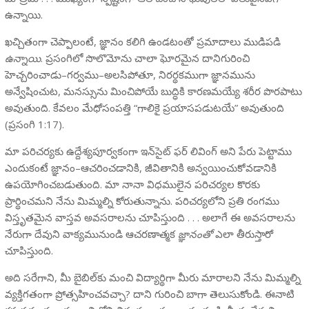
ఉన్నాయి.
ఖచ్చితంగా చెప్పాలంటే, జ్ఞానం కలిగి ఉండటంతో ప్రమాదాలు ముడిపడి
ఉన్నాయి
. ప్రసంగిలో సొలొమోను చాలా ఘోరమైన దానిగురించి
హెచ్చరించాడు–గర్వము–అలసిపోతూ, నిరర్థకముగా జ్ఞానమును
అన్వేషించుట, మనస్సును మించిపోయే బుద్ధికి కారణమయ్యే శరీర పొరపాటు
అవుతుంది. కేవలం మేధోసంపత్తి “గాలికై ప్రయాసపడుటయే” అవుతుంది
(ప్రసంగి 1:17).
మా పరిచర్యకు ఉద్దేశ్యపూర్వకంగా ఇన్‌సైట్ ఫర్ లివింగ్ అని పేరు పెట్టాము
ఎందుకంటే జ్ఞానం–ఆచరించడానికి, జీవితానికి అన్వయించుకోవడానికి
ఉపయోగించబడుతుంది. మా నానా విధములైన పరిచర్యల కొరకు
ప్రార్థించమని నేను మిమ్మల్ని కోరుతున్నాను. పరిచర్యలోని ప్రతి రంగము
విస్తృతమైన వాస్తవ అవసరాలను చూపిస్తుంది . . . అలాగే ఈ అవసరాలను
నేరుగా దేవుని వాక్యమునుండి ఆచరణాత్మక
జ్ఞానంతో
ఎలా తీరుస్తారో
చూపిస్తుంది.
అది సరేగాని, మీ బైబిల్‌కు మంచి విద్యార్థిగా మీరు మారాలని నేను మిమ్మల్ని
వ్యక్తిగతంగా ప్రోత్సహించవచ్చా? దాని గురించి బాగా తెలుసుకోండి. ఈనాటి