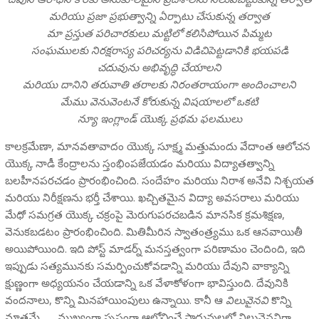
మరియు ప్రజా ప్రభుత్వాన్ని ఏర్పాటు చేసుకున్న తర్వాత
మా ప్రస్తుత పరిచారకులు మట్టిలో కలిసిపోయిన పిమ్మట
సంఘములకు నిరక్షరాస్య పరిచర్యను విడిచిపెట్టడానికి భయపడి
చదువును అభివృద్ధి చేయాలని
మరియు దానిని తరువాతి తరాలకు నిరంతరాయంగా అందించాలని
మేము వెనువెంటనే కోరుకున్న విషయాలలో ఒకటి
న్యూ ఇంగ్లాండ్ యొక్క ప్రథమ ఫలములు
కాలక్రమేణా, మానవతావాదం యొక్క సూక్ష్మ మత్తుమందు వేదాంత ఆలోచన
యొక్క నాడీ కేంద్రాలను స్తంభింపజేయడం మరియు విద్యాతత్వాన్ని
బలహీనపరచడం ప్రారంభించింది. సందేహం మరియు నిరాశ అనేవి నిశ్చయత
మరియు నిరీక్షణను భర్తీ చేశాయి. ఖచ్చితమైన విద్యా అవసరాలు మరియు
మేధో సమగ్రత యొక్క చక్రంపై మెరుగుపరచబడిన మానసిక క్రమశిక్షణ,
వెనుకబడటం ప్రారంభించింది. మితిమీరిన స్వాతంత్ర్యము ఒక ఆనవాయితీ
అయిపోయింది. ఇది పోస్ట్ మాడర్న్ మనస్తత్వంగా పరిణామం చెందింది, ఇది
ఇప్పుడు సత్యమునకు సమర్పించుకోవడాన్ని మరియు దేవుని వాక్యాన్ని
క్షుణ్ణంగా అధ్యయనం చేయడాన్ని ఒక వేళాకోళంగా భావిస్తుంది. దేవునికి
వందనాలు, కొన్ని మినహాయింపులు ఉన్నాయి. కానీ ఆ
విలువైనవి
కొన్ని
మాత్రమే . . . ముఖ్యంగా స్పష్టంగా ఆలోచించే సాధువులలో విలువైనవిగా