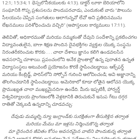
12:1; 15:34; 1 థెస్సలొనీకయులకు 4:13). డాక్టర్ లూకా బెరియాలోని
సంఘానికి గొప్ప ప్రశంసలను పొందుపరచాడు, ఎందుకంటే వారు “పౌలును
సీలయును చెప్పిన సంగతులు ఆలాగున్నవో లేవో అని ప్రతిదినమును
లేఖనములు పరిశోధించుచు వచ్చిరి” (అపొస్తలుల కార్యములు 17:11).
తెలివితో, అధికారముతో మరియు నమ్మకంతో దేవుని సందేశాన్ని ప్రకటించగల
విద్యావంతులైన, బాగా శిక్షణ పొందిన దైవభక్తిగల వ్యక్తుల యొక్క సంస్థను
నిరంతరీకరించుట కొరకు . . . చాలా దేశాలు జ్ఞానం కలిగి ఉండవలసిన
అవసరాన్ని చూశాయి. ప్రపంచంలోని అనేక ప్రాంతాల్లో ఉన్న పురాతన ఉన్నత
విద్యాసంస్థలు అటువంటి ప్రయోజనం కొరకే స్థాపించబడ్డాయి. ఆక్స్‌ఫర్డ్
మరియు కేంబ్రిడ్జ్, పారిస్‌లోని సోర్బోన్ గురించి ఆలోచించండి; అవి అజ్ఞానాన్ని
తొలగించడానికి స్థాపించబడ్డాయి. అమెరికాలో కూడా లోతైన ఆలోచన యొక్క
ప్రాముఖ్యత చాలా ముఖ్యమైనదిగా ఉండేది. మీరు ఇప్పటికీ, హార్వర్డ్
విశ్వవిద్యాలయ ప్రాంగణంలోకి వెళ్లటానికి తెరుచుకునే ఇనుప గేటు దగ్గర
రాతితో చెక్కబడి ఉన్నదాన్ని చూడవచ్చు:
దేవుడు మమ్మల్ని న్యూ ఇంగ్లాండ్‌కు సురక్షితంగా తీసుకెళ్లిన తర్వాత
మరియు మేము మా ఇళ్లను నిర్మించుకొన్న తర్వాత
మా దైనందిన జీవితం కోసం అవసరమైన వాటిని పొందుకున్న తర్వాత
దేవుని ఆరాధన కొరకు అనుకూలమైన ప్రదేశాలను నిలువబెట్టుకున్న తర్వాత