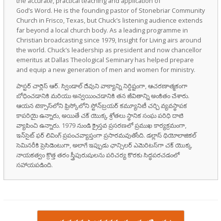
the accurate, practical teaching and application of
God’s Word. He is the founding pastor of Stonebriar Community
Church in Frisco, Texas, but Chuck’s listening audience extends
far beyond a local church body. As a leading programme in
Christian broadcasting since 1979, Insight for Living airs around
the world. Chuck’s leadership as president and now chancellor
emeritus at Dallas Theological Seminary has helped prepare
and equip a new generation of men and women for ministry.
పాస్టర్ చార్లెస్ ఆర్. స్విండాల్ దేవుని వాక్యాన్ని నిర్దిష్టంగా, ఆచరణాత్మకంగా
బోధించడానికి మరియు అన్వయించడానికి తన జీవితాన్ని అంకితం చేశారు.
ఆయన టెక్సాస్‌లోని ఫ్రిస్కోలోని స్టోన్‌బ్రయర్ కమ్యూనిటీ చర్చి వ్యవస్థాపక
కాపరియై ఉన్నారు, అయితే చక్ యొక్క శ్రోతలు స్థానిక సంఘ పరిధి దాటి
వ్యాపించి ఉన్నారు. 1979 నుండి క్రైస్తవ ప్రసరణలో ప్రముఖ కార్యక్రమంగా,
ఇన్‌సైట్ ఫర్ లివింగ్ ప్రపంచవ్యాప్తంగా ప్రసారమవుతోంది. డల్లాస్ థియోలాజికల్
సెమినరీకి ప్రెసిడెంటుగా, అలాగే ఇప్పుడు ఛాన్సిలర్ ఎమెరిటస్‌గా చక్ యొక్క
నాయకత్వం క్రొత్త తరం స్త్రీపురుషులను పరిచర్య కొరకు సిద్ధపరచడంలో
సహాయపడింది.
Post navigation