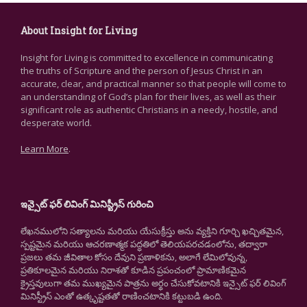
About Insight for Living
Insight for Living is committed to excellence in communicating
the truths of Scripture and the person of Jesus Christ in an
accurate, clear, and practical manner so that people will come to
an understanding of God’s plan for their lives, as well as their
significant role as authentic Christians in a needy, hostile, and
desperate world.
Learn More
.
ఇన్సైట్ ఫర్ లివింగ్ మినిస్ట్రీస్ గురించి
లేఖనములోని సత్యాలను మరియు యేసుక్రీస్తు అను వ్యక్తిని గూర్చి ఖచ్చితమైన,
స్పష్టమైన మరియు ఆచరణాత్మక పద్ధతిలో తెలియపరచడంలోను, తద్వారా
ప్రజలు తమ జీవితాల కోసం దేవుని ప్రణాళికను, అలాగే లేమిలోవున్న,
ప్రతికూలమైన మరియు నిరాశతో కూడిన ప్రపంచంలో ప్రామాణికమైన
క్రైస్తవులుగా తమ ముఖ్యమైన పాత్రను అర్థం చేసుకోవటానికి ఇన్సైట్ ఫర్ లివింగ్
మినిస్ట్రీస్ ఎంతో ఉత్కృష్టతతో రాణించటానికి కట్టుబడి ఉంది.