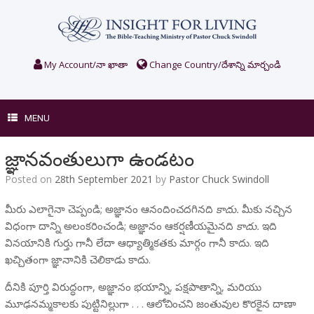
Skip
to
content
My Account/నా ఖాతా
Change Country/దేశాన్ని మార్చండి
MENU
జ్ఞానవంతులుగా ఉండటం
Posted on
28th September 2021
by
Pastor Chuck Swindoll
మీరు ఎలాగైనా చెప్పండి; అజ్ఞానం ఆనందించదగినది
కాదు.
మీకు నచ్చిన
విధంగా దాన్ని అలంకరించండి; అజ్ఞానం ఆకర్షణీయమైనది
కాదు.
ఇది
వినయానికి గుర్తు గానీ లేదా ఆధ్యాత్మికతకు మార్గం గానీ కాదు. ఇది
ఖచ్చితంగా జ్ఞానానికి చెలికాడు కాదు.
దీనికి పూర్తి విరుద్ధంగా, అజ్ఞానం భయాన్ని, పక్షపాతాన్ని, మరియు
మూఢనమ్మకాలకు పుట్టినిల్లుగా . . . ఆలోచించని జంతువుల కొరకైన దాణా