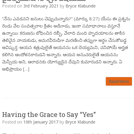
Posted on
3rd February 2021
by
Bryce Klabunde
“నేను ఎవడనని జనులు చెప్పుచున్నారు?” (మార్కు 8:27) యేసు ఈ ప్రశ్నను
రెండు వేల సంవత్సరాల క్రితం అడిగాడు, ఇంకా సమాధానాలు వస్తూనే
ఉన్నాయి: కరుణను బోధించిన రబ్బీ, వేలాది మంది హృదయాలను తాకిన
తెలివైన నాయకుడు, అమరవీరుడిగా మరణించి తప్పుగా అర్ధం చేసుకోబడ్డ
ఆవిష్కర్త. ఆయన శత్రువులైతే ఆయనను ఒక దెయ్యమని, చనిపోయే అర్హత
కలిగిన ఆందోళనకారుడని అన్నారు. ఆయన అనుచరులైతే ఆయనను
మెస్సీయ అని, ఆరాధనకు యోగ్యుడైన దేవుని కుమారుడని అన్నారు. ఏ
అభిప్రాయం […]
Read More
Having the Grace to Say “Yes”
Posted on
10th January 2017
by
Bryce Klabunde