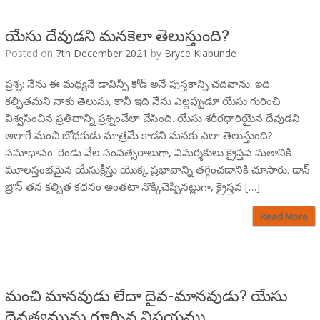
యేసు దేవుడని మనకెలా తెలుస్తుంది?
Posted on
7th December 2021
by
Bryce Klabunde
ప్రశ్న: నేను ఈ మధ్యనే డావిన్సీ కోడ్ అనే పుస్తకాన్ని చదివాను. ఇది
కల్పితమని నాకు తెలుసు, కానీ ఇది నేను ఎల్లప్పుడూ యేసు గురించి
విశ్వసించిన ప్రతిదాన్ని ప్రశ్నించేలా చేసింది. యేసు శరీరధారియైన దేవుడని
అలాగే మంచి బోధకుడు మాత్రమే కాడని మనకు ఎలా తెలుస్తుంది?
సమాధానం: రెండు వేల సంవత్సరాలుగా, విమర్శకులు క్రైస్తవ మతానికి
మూలస్తంభమైన యేసుక్రీస్తు యొక్క ప్రభావాన్ని తగ్గించడానికి చూసారు. డాన్
బ్రౌన్ తన కల్పిత కథనం అంతటా నొక్కిచెప్పినట్లుగా, క్రైస్తవ […]
Read More
మంచి మానవుడు లేదా దైవ-మానవుడు? యేసు
దైవత్వమును గూర్చిన విషయము