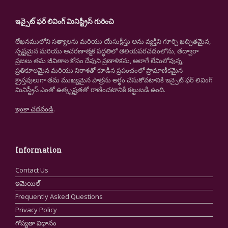
ఇన్సైట్ ఫర్ లివింగ్ మినిస్ట్రీస్ గురించి
లేఖనములోని సత్యాలను మరియు యేసుక్రీస్తు అను వ్యక్తిని గూర్చి ఖచ్చితమైన,
స్పష్టమైన మరియు ఆచరణాత్మక పద్ధతిలో తెలియపరచడంలోను, తద్వారా
ప్రజలు తమ జీవితాల కోసం దేవుని ప్రణాళికను, అలాగే లేమిలోవున్న,
ప్రతికూలమైన మరియు నిరాశతో కూడిన ప్రపంచంలో ప్రామాణికమైన
క్రైస్తవులుగా తమ ముఖ్యమైన పాత్రను అర్థం చేసుకోవటానికి ఇన్సైట్ ఫర్ లివింగ్
మినిస్ట్రీస్ ఎంతో ఉత్కృష్టతతో రాణించటానికి కట్టుబడి ఉంది.
ఇంకా చదవండి
.
Information
Contact Us
ఇమెయిల్
Frequently Asked Questions
Privacy Policy
గోప్యతా విధానం