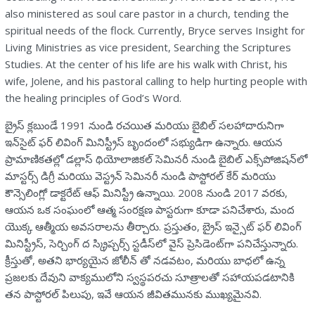
also ministered as soul care pastor in a church, tending the
spiritual needs of the flock. Currently, Bryce serves Insight for
Living Ministries as vice president, Searching the Scriptures
Studies. At the center of his life are his walk with Christ, his
wife, Jolene, and his pastoral calling to help hurting people with
the healing principles of God’s Word.
బ్రైస్ క్లబుండే 1991 నుండి రచయిత మరియు బైబిల్ సలహాదారునిగా
ఇన్‌సైట్ ఫర్ లివింగ్ మినిస్ట్రీస్ బృందంలో సభ్యుడిగా ఉన్నారు. ఆయన
ప్రామాణికతల్లో డల్లాస్ థియోలాజికల్ సెమినరీ నుండి బైబిల్ ఎక్స్‌పోజిషన్‌లో
మాస్టర్స్ డిగ్రీ మరియు వెస్ట్రన్ సెమినరీ నుండి పాస్టోరల్ కేర్‌ మరియు
కౌన్సెలింగ్లో డాక్టరేట్ ఆఫ్ మినిస్ట్రీ ఉన్నాయి. 2008 నుండి 2017 వరకు,
ఆయన ఒక సంఘంలో ఆత్మ సంరక్షణ పాస్టరుగా కూడా పనిచేశారు, మంద
యొక్క ఆత్మీయ అవసరాలను తీర్చారు. ప్రస్తుతం, బ్రైస్ ఇన్సైట్ ఫర్ లివింగ్
మినిస్ట్రీస్, సెర్చింగ్ ద స్క్రిప్చర్స్ స్టడీస్‌లో వైస్ ప్రెసిడెంట్‌గా పనిచేస్తున్నారు.
క్రీస్తుతో, అతని భార్యయైన జోలీన్ తో నడవటం, మరియు బాధలో ఉన్న
ప్రజలకు దేవుని వాక్యములోని స్వస్థపరచు సూత్రాలతో సహాయపడటానికి
తన పాస్టోరల్ పిలుపు, ఇవే ఆయన జీవితమునకు ముఖ్యమైనవి.