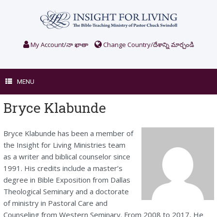
Skip
to
content
My Account/నా ఖాతా
Change Country/దేశాన్ని మార్చండి
MENU
Bryce Klabunde
Bryce Klabunde has been a member of
the Insight for Living Ministries team
as a writer and biblical counselor since
1991. His credits include a master’s
degree in Bible Exposition from Dallas
Theological Seminary and a doctorate
of ministry in Pastoral Care and
Counseling from Western Seminary. From 2008 to 2017, He