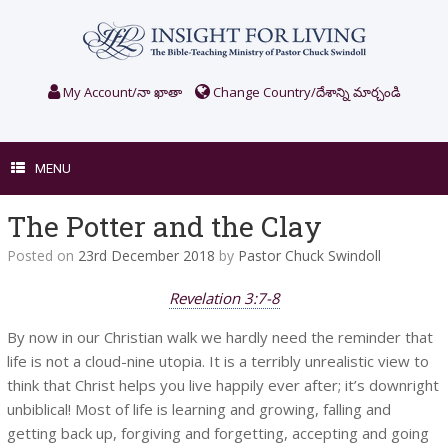
Skip
to
content
My Account/నా ఖాతా
Change Country/దేశాన్ని మార్చండి
MENU
The Potter and the Clay
Posted on
23rd December 2018
by
Pastor Chuck Swindoll
Revelation 3:7-8
By now in our Christian walk we hardly need the reminder that
life is not a cloud-nine utopia. It is a terribly unrealistic view to
think that Christ helps you live happily ever after; it’s downright
unbiblical! Most of life is learning and growing, falling and
getting back up, forgiving and forgetting, accepting and going