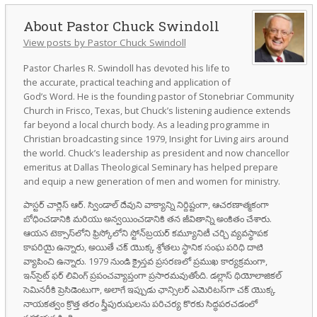
Pastor Chuck Swindoll
View posts by Pastor Chuck Swindoll
Pastor Charles R. Swindoll has devoted his life to
the accurate, practical teaching and application of
God’s Word. He is the founding pastor of Stonebriar Community
Church in Frisco, Texas, but Chuck’s listening audience extends
far beyond a local church body. As a leading programme in
Christian broadcasting since 1979, Insight for Living airs around
the world. Chuck’s leadership as president and now chancellor
emeritus at Dallas Theological Seminary has helped prepare
and equip a new generation of men and women for ministry.
పాస్టర్ చార్లెస్ ఆర్. స్విండాల్ దేవుని వాక్యాన్ని నిర్దిష్టంగా, ఆచరణాత్మకంగా
బోధించడానికి మరియు అన్వయించడానికి తన జీవితాన్ని అంకితం చేశారు.
ఆయన టెక్సాస్‌లోని ఫ్రిస్కోలోని స్టోన్‌బ్రయర్ కమ్యూనిటీ చర్చి వ్యవస్థాపక
కాపరియై ఉన్నారు, అయితే చక్ యొక్క శ్రోతలు స్థానిక సంఘ పరిధి దాటి
వ్యాపించి ఉన్నారు. 1979 నుండి క్రైస్తవ ప్రసరణలో ప్రముఖ కార్యక్రమంగా,
ఇన్‌సైట్ ఫర్ లివింగ్ ప్రపంచవ్యాప్తంగా ప్రసారమవుతోంది. డల్లాస్ థియోలాజికల్
సెమినరీకి ప్రెసిడెంటుగా, అలాగే ఇప్పుడు ఛాన్సిలర్ ఎమెరిటస్‌గా చక్ యొక్క
నాయకత్వం క్రొత్త తరం స్త్రీపురుషులను పరిచర్య కొరకు సిద్ధపరచడంలో