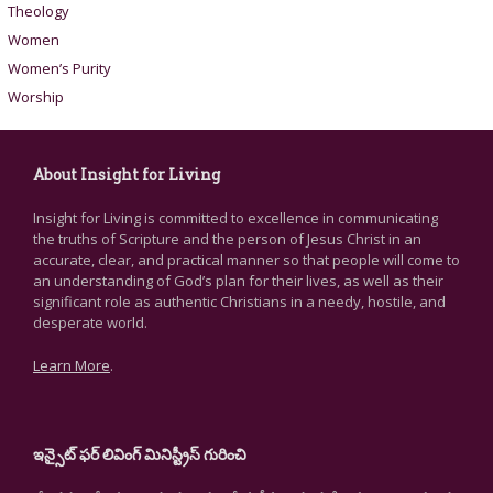
Theology
Women
Women’s Purity
Worship
About Insight for Living
Insight for Living is committed to excellence in communicating
the truths of Scripture and the person of Jesus Christ in an
accurate, clear, and practical manner so that people will come to
an understanding of God’s plan for their lives, as well as their
significant role as authentic Christians in a needy, hostile, and
desperate world.
Learn More
.
ఇన్సైట్ ఫర్ లివింగ్ మినిస్ట్రీస్ గురించి