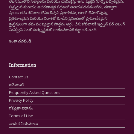
లేఖనములోని సత్యాలను మరియు యేసుక్రీస్తు అను వ్యక్తిని గూర్చి ఖచ్చితమైన,
స్పష్టమైన మరియు ఆచరణాత్మక పద్ధతిలో తెలియపరచడంలోను, తద్వారా
ప్రజలు తమ జీవితాల కోసం దేవుని ప్రణాళికను, అలాగే లేమిలోవున్న,
ప్రతికూలమైన మరియు నిరాశతో కూడిన ప్రపంచంలో ప్రామాణికమైన
క్రైస్తవులుగా తమ ముఖ్యమైన పాత్రను అర్థం చేసుకోవటానికి ఇన్సైట్ ఫర్ లివింగ్
మినిస్ట్రీస్ ఎంతో ఉత్కృష్టతతో రాణించటానికి కట్టుబడి ఉంది.
ఇంకా చదవండి
.
Information
Contact Us
ఇమెయిల్
Frequently Asked Questions
Privacy Policy
గోప్యతా విధానం
Terms of Use
వాడుక నియమాలు