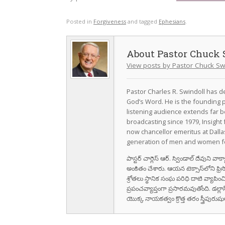
Posted in
Forgiveness
and tagged
Ephesians
.
Pastor Chuck 
View posts by Pastor Chuck Sw
Pastor Charles R. Swindoll has dev
God’s Word. He is the founding p
listening audience extends far b
broadcasting since 1979, Insight 
now chancellor emeritus at Dall
generation of men and women fo
పాస్టర్ చార్లెస్ ఆర్. స్విండాల్ దేవుని 
అంకితం చేశారు. ఆయన టెక్సాస్‌లోని ఫ్రి
శ్రోతలు స్థానిక సంఘ పరిధి దాటి వ్యాపించ
ప్రపంచవ్యాప్తంగా ప్రసారమవుతోంది. డల్లా
యొక్క నాయకత్వం క్రొత్త తరం స్త్రీపు