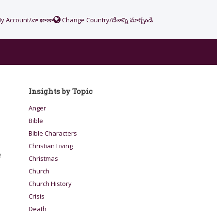
y Account/నా ఖాతా
Change Country/దేశాన్ని మార్చండి
Insights by Topic
Anger
Bible
Bible Characters
Christian Living
e
Christmas
Church
Church History
Crisis
Death