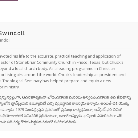
Swindoll
indoll
oted his life to the accurate, practical teaching and application of
astor of Stonebriar Community Church in Frisco, Texas, but Chuck’s
eyond a local church body. As a leading programme in Christian
for Living airs around the world. Chuck’s leadership as president and
as Theological Seminary has helped prepare and equip a new
r ministry.
వాక్యాన్ని నిర్దిష్టంగా, ఆచరణాత్మకంగా బోధించడానికి మరియు అన్వయించడానికి తన జీవితాన్ని
స్కోలోని స్టోన్‌బ్రయర్ కమ్యూనిటీ చర్చి వ్యవస్థాపక కాపరియై ఉన్నారు, అయితే చక్ యొక్క
ి ఉన్నారు. 1979 నుండి క్రైస్తవ ప్రసరణలో ప్రముఖ కార్యక్రమంగా, ఇన్‌సైట్ ఫర్ లివింగ్
స్ థియోలాజికల్ సెమినరీకి ప్రెసిడెంటుగా, అలాగే ఇప్పుడు ఛాన్సిలర్ ఎమెరిటస్‌గా చక్
రుషులను పరిచర్య కొరకు సిద్ధపరచడంలో సహాయపడింది.