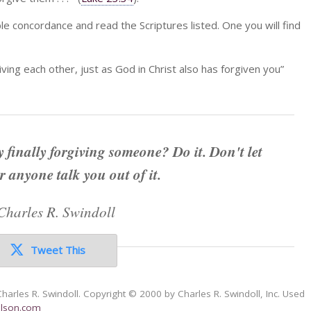
ble concordance and read the Scriptures listed. One you will find
ving each other, just as God in Christ also has forgiven you”
y finally forgiving someone? Do it. Don't let
r anyone talk you out of it.
Charles R. Swindoll
Tweet This
Charles R. Swindoll. Copyright © 2000 by Charles R. Swindoll, Inc. Used
lson.com