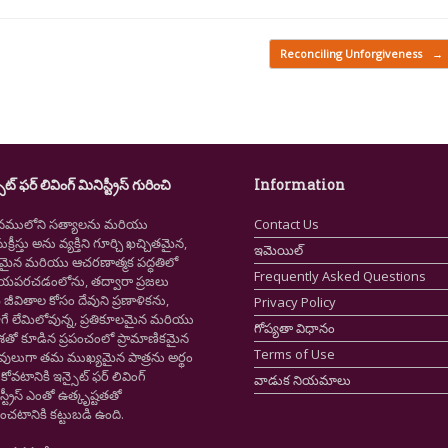
Reconciling Unforgiveness
→
ైట్ ఫర్ లివింగ్ మినిస్ట్రీస్ గురించి
Information
నములోని సత్యాలను మరియు
Contact Us
క్రీస్తు అను వ్యక్తిని గూర్చి ఖచ్చితమైన,
ఇమెయిల్
ష్టమైన మరియు ఆచరణాత్మక పద్ధతిలో
Frequently Asked Questions
ియపరచడంలోను, తద్వారా ప్రజలు
ీవితాల కోసం దేవుని ప్రణాళికను,
Privacy Policy
గే లేమిలోవున్న, ప్రతికూలమైన మరియు
గోప్యతా విధానం
ాశతో కూడిన ప్రపంచంలో ప్రామాణికమైన
Terms of Use
స్తవులుగా తమ ముఖ్యమైన పాత్రను అర్థం
కోవటానికి ఇన్సైట్ ఫర్ లివింగ్
వాడుక నియమాలు
స్ట్రీస్ ఎంతో ఉత్కృష్టతతో
ంచటానికి కట్టుబడి ఉంది.