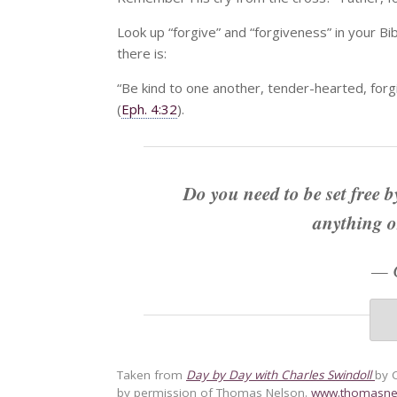
Look up “forgive” and “forgiveness” in your Bi
there is:
“Be kind to one another, tender-hearted, forgi
(
Eph. 4:32
).
Do you need to be set free b
anything o
—
Taken from
Day by Day with Charles Swindoll
by 
by permission of Thomas Nelson.
www.thomasne