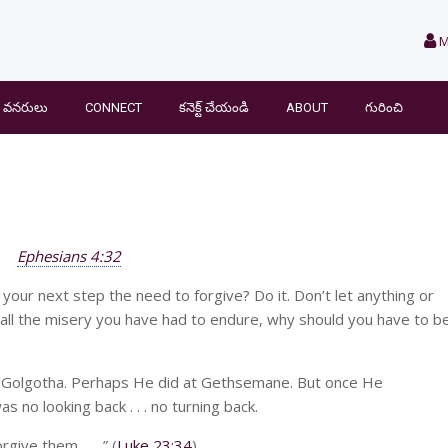
M
వనరులు
CONNECT
కనెక్ట్ చేయండి
ABOUT
గురించి
Ephesians 4:32
your next step the need to forgive? Do it. Don’t let anything or
er all the misery you have had to endure, why should you have to b
t Golgotha. Perhaps He did at Gethsemane. But once He
 no looking back . . . no turning back.
ive them . . . ” (
Luke 23:34
).