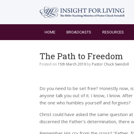
Skip
to
content
HOME
BROADCASTS
RESOURCES
The Path to Freedom
Posted on
15th March 2019
by
Pastor Chuck Swindoll
Do you need to be set free? Honestly now, is 
anyone talk you out of it. I know, I know. Aft
the one who humbles yourself and forgives?
Christ could have asked the same question a
discerned the Father’s determination, there was
Remember His cry from the cross? “Father, forg