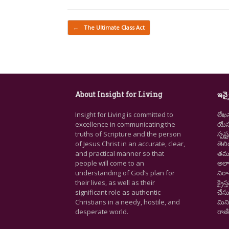
Post navigation
←
The Ultimate Class Act
About Insight for Living
ఇన్స
Insight for Living is committed to
లేఖ
excellence in communicating the
యేసు
truths of Scripture and the person
స్ప
of Jesus Christ in an accurate, clear,
తెల
and practical manner so that
తమ జ
people will come to an
అలా
understanding of God’s plan for
నిర
their lives, as well as their
క్రై
significant role as authentic
చేసు
Christians in a needy, hostile, and
మిని
desperate world.
రాణి