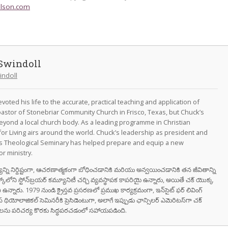
lson.com
Swindoll
indoll
oted his life to the accurate, practical teaching and application of
astor of Stonebriar Community Church in Frisco, Texas, but Chuck’s
eyond a local church body. As a leading programme in Christian
for Living airs around the world. Chuck’s leadership as president and
as Theological Seminary has helped prepare and equip a new
r ministry.
వాక్యాన్ని నిర్దిష్టంగా, ఆచరణాత్మకంగా బోధించడానికి మరియు అన్వయించడానికి తన జీవితాన్ని
స్కోలోని స్టోన్‌బ్రయర్ కమ్యూనిటీ చర్చి వ్యవస్థాపక కాపరియై ఉన్నారు, అయితే చక్ యొక్క
ి ఉన్నారు. 1979 నుండి క్రైస్తవ ప్రసరణలో ప్రముఖ కార్యక్రమంగా, ఇన్‌సైట్ ఫర్ లివింగ్
స్ థియోలాజికల్ సెమినరీకి ప్రెసిడెంటుగా, అలాగే ఇప్పుడు ఛాన్సిలర్ ఎమెరిటస్‌గా చక్
రుషులను పరిచర్య కొరకు సిద్ధపరచడంలో సహాయపడింది.