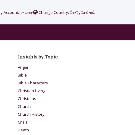
y Account/నా ఖాతా
Change Country/దేశాన్ని మార్చండి
Insights by Topic
Anger
Bible
Bible Characters
Christian Living
Christmas
Church
Church History
Crisis
Death