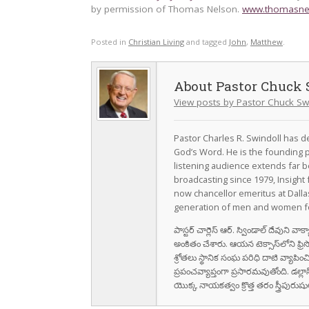
by permission of Thomas Nelson.
www.thomasne
Posted in
Christian Living
and tagged
John
,
Matthew
.
Pastor Chuck 
View posts by Pastor Chuck Sw
Pastor Charles R. Swindoll has dev
God’s Word. He is the founding p
listening audience extends far b
broadcasting since 1979, Insight 
now chancellor emeritus at Dall
generation of men and women fo
పాస్టర్ చార్లెస్ ఆర్. స్విండాల్ దేవుని 
అంకితం చేశారు. ఆయన టెక్సాస్‌లోని ఫ్రి
శ్రోతలు స్థానిక సంఘ పరిధి దాటి వ్యాపించ
ప్రపంచవ్యాప్తంగా ప్రసారమవుతోంది. డల్లా
యొక్క నాయకత్వం క్రొత్త తరం స్త్రీపు