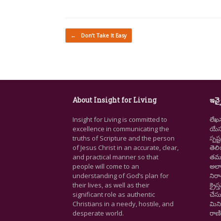
Post navigation
←
Don’t Take It Easy
About Insight for Living
ఇన్స
Insight for Living is committed to
లేఖ
excellence in communicating the
యేసు
truths of Scripture and the person
స్ప
of Jesus Christ in an accurate, clear,
తెల
and practical manner so that
తమ జ
people will come to an
అలా
understanding of God’s plan for
నిర
their lives, as well as their
క్రై
significant role as authentic
చేసు
Christians in a needy, hostile, and
మిని
desperate world.
రాణి