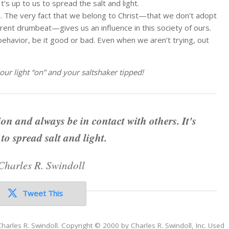
t’s up to us to spread the salt and light.
ves. The very fact that we belong to Christ—that we don’t adopt
rent drumbeat—gives us an influence in this society of ours.
behavior, be it good or bad. Even when we aren’t trying, out
r light “on” and your saltshaker tipped!
ion and always be in contact with others. It's
 to spread salt and light.
Charles R. Swindoll
Tweet This
Charles R. Swindoll. Copyright © 2000 by Charles R. Swindoll, Inc. Used