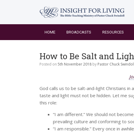
Skip
to
content
HOME
BROADCASTS
RESOURCES
How to Be Salt and Ligh
Posted on
5th November 2018
by
Pastor Chuck Swindol
Jo
God calls us to be salt-and-light Christians i
taste and light must not be hidden. Let me su
this role:
“I am different.” We should not become
prevailing culture and conforming to so
“I am responsible.” Every once in awhi