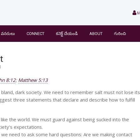
M
వనరులు
CONNECT
కనెక్ట్ చేయండి
ABOUT
గురించి
t
l
hn 8:12
;
Matthew 5:13
n a bland, dark society. We need to remember salt must not lose its
ggest three statements that declare and describe how to fulfill
 like the world. We must guard against being sucked into the
ciety’s expectations.
le we need to ask some hard questions: Are we making contact