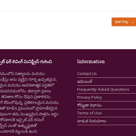
Self-Pity
→
ైట్ ఫర్ లివింగ్ మినిస్ట్రీస్ గురించి
Information
నములోని సత్యాలను మరియు
Contact Us
క్రీస్తు అను వ్యక్తిని గూర్చి ఖచ్చితమైన,
ఇమెయిల్
ష్టమైన మరియు ఆచరణాత్మక పద్ధతిలో
Frequently Asked Questions
ియపరచడంలోను, తద్వారా ప్రజలు
ీవితాల కోసం దేవుని ప్రణాళికను,
Privacy Policy
గే లేమిలోవున్న, ప్రతికూలమైన మరియు
గోప్యతా విధానం
ాశతో కూడిన ప్రపంచంలో ప్రామాణికమైన
Terms of Use
స్తవులుగా తమ ముఖ్యమైన పాత్రను అర్థం
కోవటానికి ఇన్సైట్ ఫర్ లివింగ్
వాడుక నియమాలు
స్ట్రీస్ ఎంతో ఉత్కృష్టతతో
ంచటానికి కట్టుబడి ఉంది.