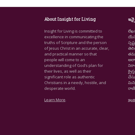
About Insight for Living
ఇన్స
Insight for Living is committed to
లేఖ
excellence in communicating the
యేసు
truths of Scripture and the person
స్ప
of Jesus Christ in an accurate, clear,
తెల
and practical manner so that
తమ జ
people will come to an
అలా
understanding of God’s plan for
నిర
their lives, as well as their
క్రై
significant role as authentic
చేసు
Christians in a needy, hostile, and
మిని
desperate world.
రాణి
Learn More
.
ఇంక