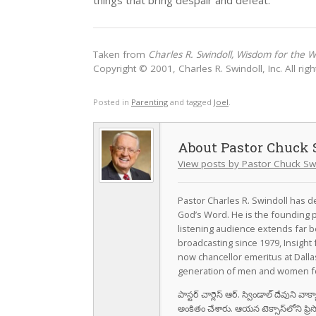
things that bring despair and defeat.
Taken from
Charles R. Swindoll, Wisdom for the 
Copyright © 2001, Charles R. Swindoll, Inc. All rig
Posted in
Parenting
and tagged
Joel
.
Pastor Chuck 
View posts by Pastor Chuck Sw
Pastor Charles R. Swindoll has dev
God’s Word. He is the founding p
listening audience extends far b
broadcasting since 1979, Insight 
now chancellor emeritus at Dall
generation of men and women fo
పాస్టర్ చార్లెస్ ఆర్. స్విండాల్ దేవుని 
అంకితం చేశారు. ఆయన టెక్సాస్‌లోని ఫ్రి