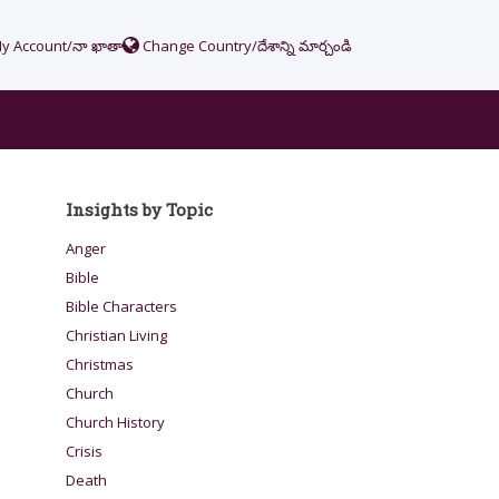
y Account/నా ఖాతా
Change Country/దేశాన్ని మార్చండి
Insights by Topic
Anger
Bible
.
Bible Characters
Christian Living
Christmas
o
Church
Church History
Crisis
Death