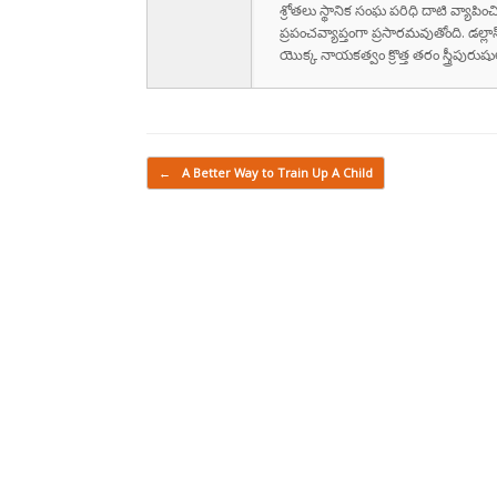
శ్రోతలు స్థానిక సంఘ పరిధి దాటి వ్యాపించ
ప్రపంచవ్యాప్తంగా ప్రసారమవుతోంది. డల్లా
యొక్క నాయకత్వం క్రొత్త తరం స్త్రీపు
Post navigation
←
A Better Way to Train Up A Child