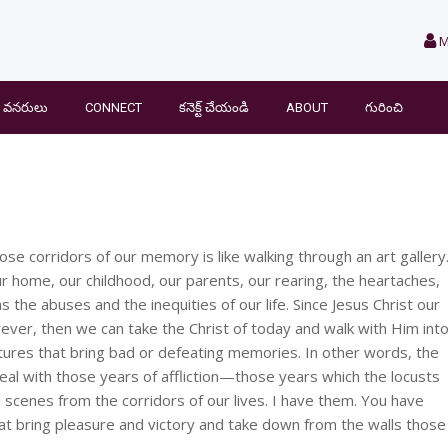
M
వనరులు
CONNECT
కనెక్ట్ చేయండి
ABOUT
గురించి
hose corridors of our memory is like walking through an art gallery
our home, our childhood, our parents, our rearing, the heartaches,
as the abuses and the inequities of our life. Since Jesus Christ our
ver, then we can take the Christ of today and walk with Him int
ures that bring bad or defeating memories. In other words, the
deal with those years of affliction—those years which the locusts
cenes from the corridors of our lives. I have them. You have
at bring pleasure and victory and take down from the walls those