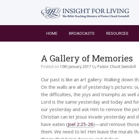
Skip
to
content
HOME
BROADCASTS
RESOURCES
A Gallery of Memories
Posted on
10th January 2017
by
Pastor Chuck Swindoll
Our past is like an art gallery. Walking down t
On the walls are all of yesterday’s pictures: 
the difficulties, the joys and triumphs as well 
Lord is the same yesterday and today and fore
our yesterday and ask Him to remove the pict
Christian can let Jesus invade yesterday and 
have eaten (
Joel 2:25-26
)—and remove those s
them. We need to let Him leave the murals th