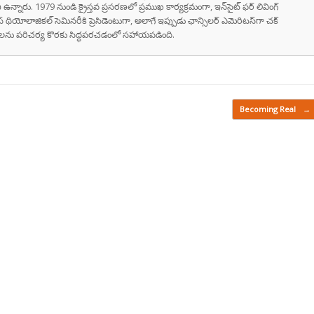
ి ఉన్నారు. 1979 నుండి క్రైస్తవ ప్రసరణలో ప్రముఖ కార్యక్రమంగా, ఇన్‌సైట్ ఫర్ లివింగ్
స్ థియోలాజికల్ సెమినరీకి ప్రెసిడెంటుగా, అలాగే ఇప్పుడు ఛాన్సిలర్ ఎమెరిటస్‌గా చక్
రుషులను పరిచర్య కొరకు సిద్ధపరచడంలో సహాయపడింది.
Becoming Real
→