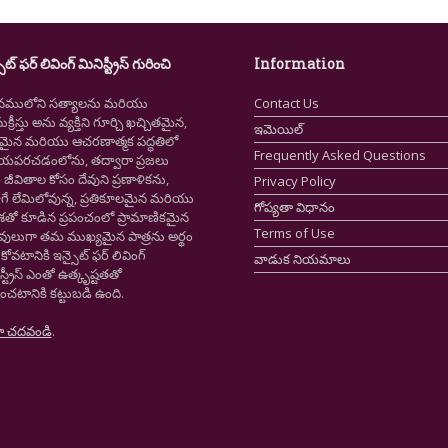
ైట్ ఫర్ లివింగ్ మినిస్ట్రీస్ గురించి
Information
నములోని సత్యాలను మరియు
Contact Us
క్రీస్తు అను వ్యక్తిని గూర్చి ఖచ్చితమైన,
ఇమెయిల్
ష్టమైన మరియు ఆచరణాత్మక పద్ధతిలో
Frequently Asked Questions
ియపరచడంలోను, తద్వారా ప్రజలు
ీవితాల కోసం దేవుని ప్రణాళికను,
Privacy Policy
గే లేమిలోవున్న, ప్రతికూలమైన మరియు
గోప్యతా విధానం
ాశతో కూడిన ప్రపంచంలో ప్రామాణికమైన
Terms of Use
స్తవులుగా తమ ముఖ్యమైన పాత్రను అర్థం
కోవటానికి ఇన్సైట్ ఫర్ లివింగ్
వాడుక నియమాలు
స్ట్రీస్ ఎంతో ఉత్కృష్టతతో
ంచటానికి కట్టుబడి ఉంది.
ా చదవండి
.