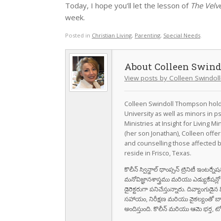
Today, I hope you’ll let the lesson of
The Velv
week.
Posted in
Christian Living
,
Parenting
,
Special Needs
.
Colleen Swin
View posts by Colleen Swindo
Colleen Swindoll Thompson holds
University as well as minors in 
Ministries at Insight for Living Mi
(her son Jonathan), Colleen offe
and counselling those affected b
reside in Frisco, Texas.
కొలీన్ స్విన్డాల్ థాంప్సన్ ట్రినిటీ ఇంటర్
మనోవిజ్ఞానశాస్త్రము మరియు ఎడ్యుకేషన్లో అన
డైరెక్టరుగా పనిచేస్తున్నారు. దివ్యాంగుడ
సహాయం, నిరీక్షణ మరియు వైకల్యంతో బ
అందిస్తుంది. కొలీన్ మరియు ఆమె భర్త, టోబన