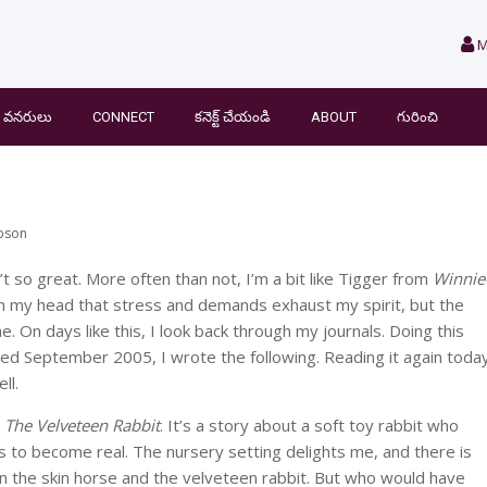
M
వనరులు
CONNECT
కనెక్ట్ చేయండి
ABOUT
గురించి
pson
t so great. More often than not, I’m a bit like Tigger from
Winnie
w in my head that stress and demands exhaust my spirit, but the
. On days like this, I look back through my journals. Doing this
ted September 2005, I wrote the following. Reading it again toda
ll.
.
The Velveteen Rabbit
. It’s a story about a soft toy rabbit who
s to become real. The nursery setting delights me, and there is
 the skin horse and the velveteen rabbit. But who would have