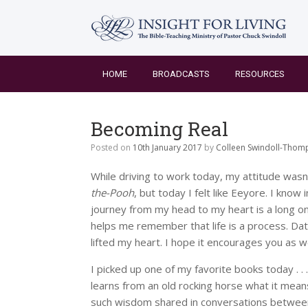
Skip
to
content
HOME
BROADCASTS
RESOURCES
Becoming Real
Posted on
10th January 2017
by
Colleen Swindoll-Thom
While driving to work today, my attitude wasn’
the-Pooh
, but today I felt like Eeyore. I kno
journey from my head to my heart is a long one
helps me remember that life is a process. Da
lifted my heart. I hope it encourages you as we
I picked up one of my favorite books today . . 
learns from an old rocking horse what it mean
such wisdom shared in conversations between