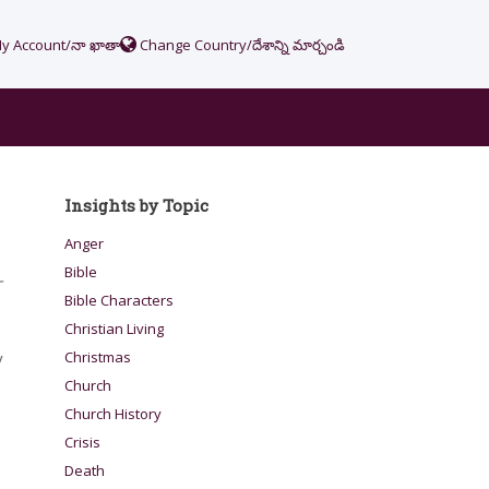
y Account/నా ఖాతా
Change Country/దేశాన్ని మార్చండి
Insights by Topic
Anger
Bible
-
Bible Characters
Christian Living
Christmas
y
Church
Church History
Crisis
Death