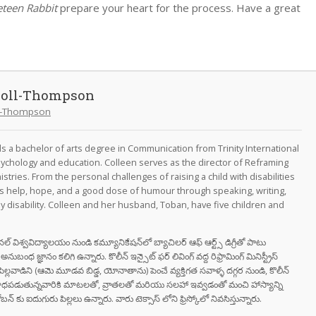
eteen Rabbit
prepare your heart for the process. Have a great
doll-Thompson
ll-Thompson
 a bachelor of arts degree in Communication from Trinity International
psychology and education. Colleen serves as the director of Reframing
nistries. From the personal challenges of raising a child with disabilities
rs help, hope, and a good dose of humour through speaking, writing,
y disability. Colleen and her husband, Toban, have five children and
నేషనల్ విశ్వవిద్యాలయం నుండి కమ్యూనికేషన్‌లో బ్యాచిలర్ ఆఫ్ ఆర్ట్స్ డిగ్రీతో పాటు
ుబంధ జ్ఞానం కలిగి ఉన్నారు. కొలీన్ ఇన్సైట్ ఫర్ లివింగ్ వద్ద రిఫ్రామింగ్ మినిస్ట్రీస్
ైన పిల్లవాడిని (ఆమె మూడవ బిడ్డ, యోనాతాను) పెంచే వ్యక్తిగత సవాళ్ళ దగ్గర నుండి, కొలీన్
ాధపడుతున్నవారికి మాటలతో, వ్రాతలతో మరియు సలహా ఇవ్వడంతో మంచి హాస్యాన్ని
్ కు ఐదుగురు పిల్లలు ఉన్నారు. వారు టెక్సాస్ లోని ఫ్రిస్కోలో నివసిస్తున్నారు.