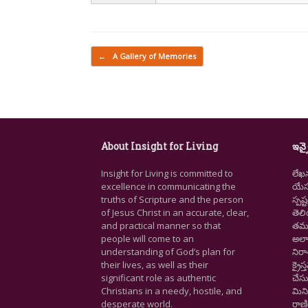
Post navigation
←
A Gallery of Memories
About Insight for Living
ఇన్స
Insight for Living is committed to
లేఖ
excellence in communicating the
యేసు
truths of Scripture and the person
స్ప
of Jesus Christ in an accurate, clear,
తెల
and practical manner so that
తమ జ
people will come to an
అలా
understanding of God’s plan for
నిర
their lives, as well as their
క్రై
significant role as authentic
చేసు
Christians in a needy, hostile, and
మిని
desperate world.
రాణి