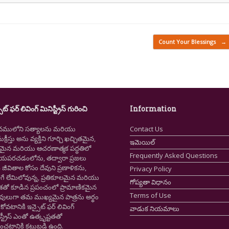
Count Your Blessings
→
ైట్ ఫర్ లివింగ్ మినిస్ట్రీస్ గురించి
Information
నములోని సత్యాలను మరియు
Contact Us
క్రీస్తు అను వ్యక్తిని గూర్చి ఖచ్చితమైన,
ఇమెయిల్
ష్టమైన మరియు ఆచరణాత్మక పద్ధతిలో
Frequently Asked Questions
ియపరచడంలోను, తద్వారా ప్రజలు
ీవితాల కోసం దేవుని ప్రణాళికను,
Privacy Policy
గే లేమిలోవున్న, ప్రతికూలమైన మరియు
గోప్యతా విధానం
ాశతో కూడిన ప్రపంచంలో ప్రామాణికమైన
Terms of Use
స్తవులుగా తమ ముఖ్యమైన పాత్రను అర్థం
కోవటానికి ఇన్సైట్ ఫర్ లివింగ్
వాడుక నియమాలు
స్ట్రీస్ ఎంతో ఉత్కృష్టతతో
ంచటానికి కట్టుబడి ఉంది.