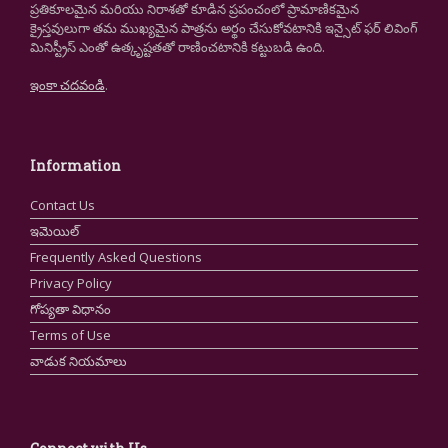
ప్రతికూలమైన మరియు నిరాశతో కూడిన ప్రపంచంలో ప్రామాణికమైన
క్రైస్తవులుగా తమ ముఖ్యమైన పాత్రను అర్థం చేసుకోవటానికి ఇన్సైట్ ఫర్ లివింగ్
మినిస్ట్రీస్ ఎంతో ఉత్కృష్టతతో రాణించటానికి కట్టుబడి ఉంది.
ఇంకా చదవండి
.
Information
Contact Us
ఇమెయిల్
Frequently Asked Questions
Privacy Policy
గోప్యతా విధానం
Terms of Use
వాడుక నియమాలు