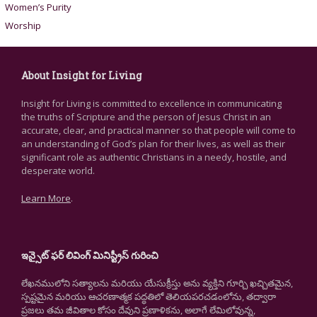
Women’s Purity
Worship
About Insight for Living
Insight for Living is committed to excellence in communicating
the truths of Scripture and the person of Jesus Christ in an
accurate, clear, and practical manner so that people will come to
an understanding of God’s plan for their lives, as well as their
significant role as authentic Christians in a needy, hostile, and
desperate world.
Learn More
.
ఇన్సైట్ ఫర్ లివింగ్ మినిస్ట్రీస్ గురించి
లేఖనములోని సత్యాలను మరియు యేసుక్రీస్తు అను వ్యక్తిని గూర్చి ఖచ్చితమైన,
స్పష్టమైన మరియు ఆచరణాత్మక పద్ధతిలో తెలియపరచడంలోను, తద్వారా
ప్రజలు తమ జీవితాల కోసం దేవుని ప్రణాళికను, అలాగే లేమిలోవున్న,