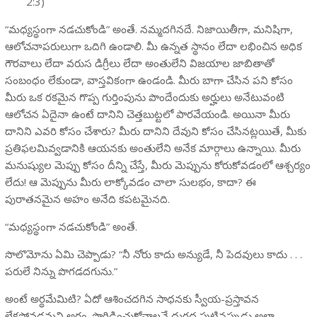
2:3)
“మధ్యస్థంగా నడచుకోండి” అంతే. నమ్మదగినదే. నిజాయితీగా, మనిషిగా,
ఆలోచనాపరులుగా ఒదిగి ఉండాలి. మీ ఉన్నత స్థానం లేదా లభించిన అధిక
గౌరవాలు లేదా వరుస డిగ్రీలు లేదా అంతులేని విజయాల జాబితాతో
సంబంధం లేకుండా, వాస్తవికంగా ఉండండి. మీరు బాగా చేసిన పని కోసం
మీరు ఒక రకమైన గొప్ప గుర్తింపును పొందేందుకు అర్హులు అనేటువంటి
ఆలోచన ఏదైనా ఉంటే దానిని చెత్తబుట్టలో పారవేయండి. అయినా మీరు
దానిని ఎవరి కోసం చేశారు? మీరు దానిని దేవుని కోసం చేసినట్లయితే, మీకు
ప్రతిఫలమివ్వడానికి ఆయనకు అంతులేని అనేక మార్గాలు ఉన్నాయి. మీరు
మనుష్యుల మెప్పు కోసం దీన్ని చేస్తే, మీరు మెప్పును కోరుకోవడంలో ఆశ్చర్యం
లేదు! ఆ మెప్పును మీరు లాక్కోవడం చాలా సులభం, కాదా? ఈ
పురాతనమైన అహం అనేది కపటమైనది.
“మధ్యస్థంగా నడచుకోండి” అంతే.
సొలొమోను ఏమి చెప్పాడు? “నీ నోరు కాదు అన్యుడే, నీ పెదవులు కాదు . . .
పరులే నిన్ను పొగడదగును.”
అంటే అర్థమేమిటి? ఏదో ఆశించదగిన సాధనకు స్వీయ-ప్రస్తావన
లేకపోవడమని అర్థం. పొగిడించుకోవాలనే దురద పుట్టినప్పుడు అలా