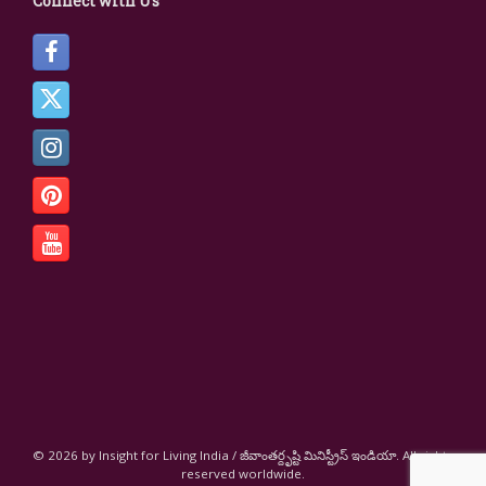
Connect with Us
© 2026 by Insight for Living India / జీవాంతర్దృష్టి మినిస్ట్రీస్ ఇండియా. All rights
reserved worldwide.