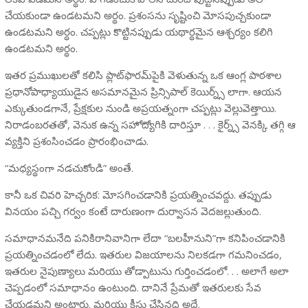
చేయకుండా ఉండటమని అర్థం. ప్రశంసను సృష్టించి మోసపుచ్చకుండా
ఉండటమని అర్థం. చప్పట్లు కొట్టినప్పుడు యథార్థమైన ఆశ్చర్యం కలిగి
ఉండటమని అర్థం.
ఇతర ప్రముఖులతో కలిసి ప్లాట్‌ఫారమ్‌పైకి వెళుతున్న ఒక ఆంగ్ల పాఠశాల
ప్రధానోపాధ్యాయుడైన అసమానమైన ప్రిన్సిపాల్ కెయిర్న్స్ లాగా. ఆయన
ఎక్కుతుండగానే, ప్రేక్షకుల నుండి అప్రయత్నంగా చప్పట్లు వెల్లువెత్తాయి.
నిరాడంబరతతో, వెనుక ఉన్న సహోద్యోగికి దారిస్తూ . . . కైర్న్స్ వెనక్కి తగ్గి ఆ
వ్యక్తిని ప్రశంసించడం ప్రారంభించాడు.
“మధ్యస్థంగా నడచుకోండి” అంతే.
కానీ ఒక చివరి హెచ్చరిక: మోసగించడానికి ప్రయత్నించవద్దు. తప్పుడు
వినయం పచ్చి గర్వం కంటే దారుణంగా దుర్వాసన వెదజల్లుతుంది.
సమాధానమనేది పనికిరానివానిగా లేదా “బలహీనుని”గా కనిపించడానికి
ప్రయత్నించడంలో లేదు. ఇతరుల విజయాలను నిలకడగా గమనించడం,
ఇతరుల నైపుణ్యాలు మరియు తోడ్పాటును గుర్తించడంలో. . . అలాగే అలా
చెప్పడంలో సమాధానం ఉంటుంది. దానినే ప్రేమతో ఇతరులకు సేవ
చేయడమని అంటారు. మరియు క్రీస్తు చేసినది అదే.