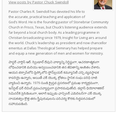
View posts by Pastor Chuck Swindoll
Pastor Charles R. Swindoll has devoted his life to
the accurate, practical teaching and application of
God’s Word. He is the founding pastor of Stonebriar Community
Church in Frisco, Texas, but Chuck’s listening audience extends
far beyond a local church body. As a leading programme in
Christian broadcasting since 1979, Insight for Living airs around
the world. Chuck’s leadership as president and now chancellor
emeritus at Dallas Theological Seminary has helped prepare
and equip a new generation of men and women for ministry.
పాస్టర్ చార్లెస్ ఆర్. స్విండాల్ దేవుని వాక్యాన్ని నిర్దిష్టంగా, ఆచరణాత్మకంగా
బోధించడానికి మరియు అన్వయించడానికి తన జీవితాన్ని అంకితం చేశారు.
ఆయన టెక్సాస్‌లోని ఫ్రిస్కోలోని స్టోన్‌బ్రయర్ కమ్యూనిటీ చర్చి వ్యవస్థాపక
కాపరియై ఉన్నారు, అయితే చక్ యొక్క శ్రోతలు స్థానిక సంఘ పరిధి దాటి
వ్యాపించి ఉన్నారు. 1979 నుండి క్రైస్తవ ప్రసరణలో ప్రముఖ కార్యక్రమంగా,
ఇన్‌సైట్ ఫర్ లివింగ్ ప్రపంచవ్యాప్తంగా ప్రసారమవుతోంది. డల్లాస్ థియోలాజికల్
సెమినరీకి ప్రెసిడెంటుగా, అలాగే ఇప్పుడు ఛాన్సిలర్ ఎమెరిటస్‌గా చక్ యొక్క
నాయకత్వం క్రొత్త తరం స్త్రీపురుషులను పరిచర్య కొరకు సిద్ధపరచడంలో
సహాయపడింది.