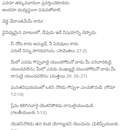
ఎవరూ తక్కువవారుగా ప్రవర్తించకూడదు.
అందరూ మధ్యస్థంగా నడచుకోవాలి.
చెడ్డ వేదాంతమేమీ కాదు!
వైవిధ్యమైన మాటలలో, దేవుడు ఇదే విషయాన్ని చెప్పాడు:
నీ నోరు కాదు అన్యుడే, నీ పెదవులు కాదు
పరులే నిన్ను పొగడదగును. (సామెతలు 27:2)
మీలో ఎవడు గొప్పవాడై యుండగోరునో వాడు మీ పరిచారకుడై
యుండవలెను; మీలో ఎవడు ముఖ్యుడై యుండగోరునో వాడు మీ
దాసుడై యుండవలెను. (మత్తయి 20: 26-27)
ఘనతవిషయములో ఒకని నొకడు గొప్పగా ఎంచుకొనుడి. (రోమా
12:10)
ప్రేమ కలిగినవారై యొకనికొకడు దాసులైయుండుడి.
(గలతీయులకు 5:13)
యొకనినొకడు తన కంటె యోగ్యుడని యెంచుచు. (ఫిలిప్పీయులకు