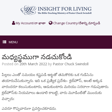
Skip
to
content
My Account/నా ఖాతా
Change Country/దేశాన్ని మార్చండి
MENU
మధ్యస్థముగా నడచుకోండి
Posted on
20th March 2022
by
Pastor Chuck Swindoll
పిల్లలు ఎంతో సమయం కష్టపడి అట్టతో తమకొరకు ఒక గుడిసెను
తయారుచేసుకున్నారు. ఇది ఒక ప్రత్యేక ప్రదేశం- క్లబ్‌హౌస్, అంటే అక్కడ
వారందరూ కలుసుకుంటారు, ఆడుకుంటారు మరియు సరదాగా గడుపుతారు.
క్లబ్‌హౌస్‌కు నియమాలు ఉండాలి కాబట్టి, వారు మూడింటితో ముందుకు
వచ్చారు:
ఎవరూ గొప్పవారుగా ప్రవర్తించకూడదు.