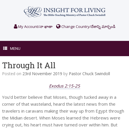
Skip
to
content
My Account/నా ఖాతా
Change Country/దేశాన్ని మార్చండి
MENU
Through It All
Posted on
23rd November 2019
by
Pastor Chuck Swindoll
Exodus 2:15-25
You’d better believe that Moses, though tucked away in a
corner of that wasteland, heard the latest news from the
travelers in caravans making their way up from Egypt through
the Midian desert. When Moses learned the Hebrews were
crying out, his heart must have turned over within him. But