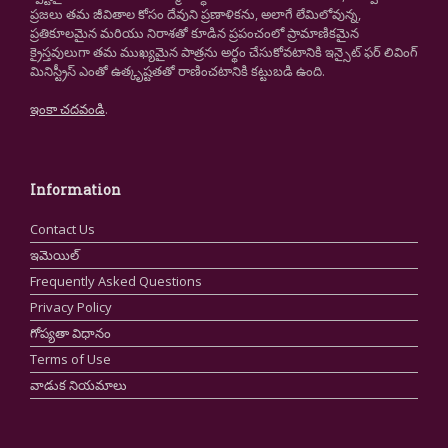
ప్రజలు తమ జీవితాల కోసం దేవుని ప్రణాళికను, అలాగే లేమిలోవున్న,
ప్రతికూలమైన మరియు నిరాశతో కూడిన ప్రపంచంలో ప్రామాణికమైన
క్రైస్తవులుగా తమ ముఖ్యమైన పాత్రను అర్థం చేసుకోవటానికి ఇన్సైట్ ఫర్ లివింగ్
మినిస్ట్రీస్ ఎంతో ఉత్కృష్టతతో రాణించటానికి కట్టుబడి ఉంది.
ఇంకా చదవండి
.
Information
Contact Us
ఇమెయిల్
Frequently Asked Questions
Privacy Policy
గోప్యతా విధానం
Terms of Use
వాడుక నియమాలు