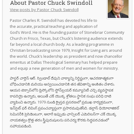
Pastor Chuck Swindoll
View posts by Pastor Chuck Swindoll
Pastor Charles R. Swindoll has devoted his life to
the accurate, practical teaching and application of
God’s Word. He is the founding pastor of Stonebriar Community
Church in Frisco, Texas, but Chuck’s listening audience extends
far beyond a local church body. As a leading programme in
Christian broadcasting since 1979, Insight for Living airs around
the world. Chuck’s leadership as president and now chancellor
emeritus at Dallas Theological Seminary has helped prepare
and equip a new generation of men and women for ministry.
పాస్టర్ చార్లెస్ ఆర్. స్విండాల్ దేవుని వాక్యాన్ని నిర్దిష్టంగా, ఆచరణాత్మకంగా
బోధించడానికి మరియు అన్వయించడానికి తన జీవితాన్ని అంకితం చేశారు.
ఆయన టెక్సాస్‌లోని ఫ్రిస్కోలోని స్టోన్‌బ్రయర్ కమ్యూనిటీ చర్చి వ్యవస్థాపక
కాపరియై ఉన్నారు, అయితే చక్ యొక్క శ్రోతలు స్థానిక సంఘ పరిధి దాటి
వ్యాపించి ఉన్నారు. 1979 నుండి క్రైస్తవ ప్రసరణలో ప్రముఖ కార్యక్రమంగా,
ఇన్‌సైట్ ఫర్ లివింగ్ ప్రపంచవ్యాప్తంగా ప్రసారమవుతోంది. డల్లాస్ థియోలాజికల్
సెమినరీకి ప్రెసిడెంటుగా, అలాగే ఇప్పుడు ఛాన్సిలర్ ఎమెరిటస్‌గా చక్ యొక్క
నాయకత్వం క్రొత్త తరం స్త్రీపురుషులను పరిచర్య కొరకు సిద్ధపరచడంలో
సహాయపడింది.