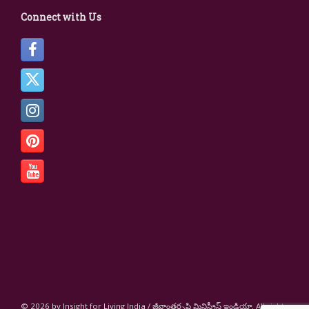
Connect with Us
© 2026 by Insight for Living India / జీవాంతర్దృష్టి మినిస్ట్రీస్ ఇండియా. All rights