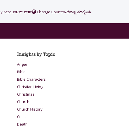
y Account/నా ఖాతా
Change Country/దేశాన్ని మార్చండి
Insights by Topic
Anger
Bible
Bible Characters
Christian Living
Christmas
Church
Church History
Crisis
Death