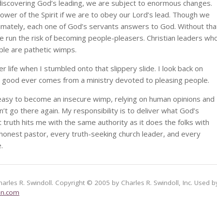
 discovering God’s leading, we are subject to enormous changes.
er of the Spirit if we are to obey our Lord’s lead. Though we
timately, each one of God’s servants answers to God. Without tha
e run the risk of becoming people-pleasers. Christian leaders wh
le are pathetic wimps.
life when I stumbled onto that slippery slide. I look back on
g good ever comes from a ministry devoted to pleasing people.
is easy to become an insecure wimp, relying on human opinions and
’t go there again. My responsibility is to deliver what God’s
at truth hits me with the same authority as it does the folks with
onest pastor, every truth-seeking church leader, and every
.
harles R. Swindoll. Copyright © 2005 by Charles R. Swindoll, Inc. Used b
on.com