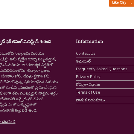
Like Clay
→
ైట్ ఫర్ లివింగ్ మినిస్ట్రీస్ గురించి
Information
నములోని సత్యాలను మరియు
Contact Us
క్రీస్తు అను వ్యక్తిని గూర్చి ఖచ్చితమైన,
ఇమెయిల్
ష్టమైన మరియు ఆచరణాత్మక పద్ధతిలో
Frequently Asked Questions
ియపరచడంలోను, తద్వారా ప్రజలు
ీవితాల కోసం దేవుని ప్రణాళికను,
Privacy Policy
గే లేమిలోవున్న, ప్రతికూలమైన మరియు
గోప్యతా విధానం
ాశతో కూడిన ప్రపంచంలో ప్రామాణికమైన
Terms of Use
స్తవులుగా తమ ముఖ్యమైన పాత్రను అర్థం
కోవటానికి ఇన్సైట్ ఫర్ లివింగ్
వాడుక నియమాలు
స్ట్రీస్ ఎంతో ఉత్కృష్టతతో
ంచటానికి కట్టుబడి ఉంది.
ా చదవండి
.