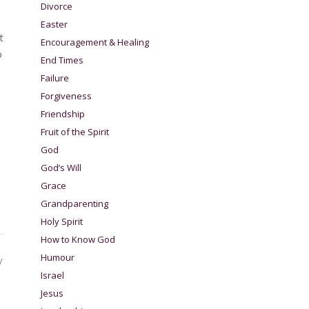
Divorce
Easter
t
Encouragement & Healing
o
End Times
Failure
Forgiveness
Friendship
Fruit of the Spirit
God
God’s Will
Grace
Grandparenting
Holy Spirit
How to Know God
Humour
y
Israel
Jesus