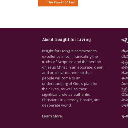
Post navigation
←
The Power of Two
About Insight for Living
ఇన్స
Insight for Living is committed to
లేఖ
excellence in communicating the
యేసు
truths of Scripture and the person
స్ప
of Jesus Christ in an accurate, clear,
తెల
and practical manner so that
తమ జ
people will come to an
అలా
understanding of God’s plan for
నిర
their lives, as well as their
క్రై
significant role as authentic
చేసు
Christians in a needy, hostile, and
మిని
desperate world.
రాణి
Learn More
.
ఇంక