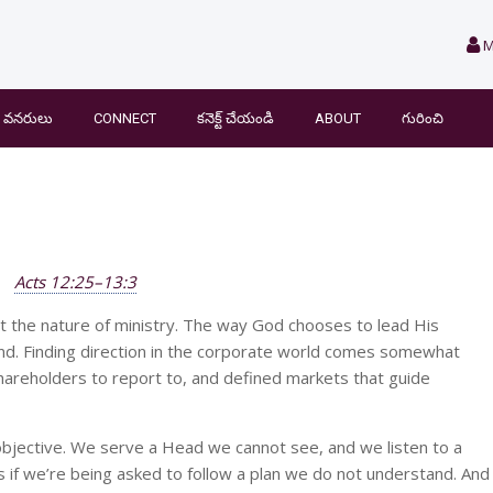
M
వనరులు
CONNECT
కనెక్ట్ చేయండి
ABOUT
గురించి
Acts 12:25–13:3
t the nature of ministry. The way God chooses to lead His
ound. Finding direction in the corporate world comes somewhat
shareholders to report to, and defined markets that guide
objective. We serve a Head we cannot see, and we listen to a
as if we’re being asked to follow a plan we do not understand. And