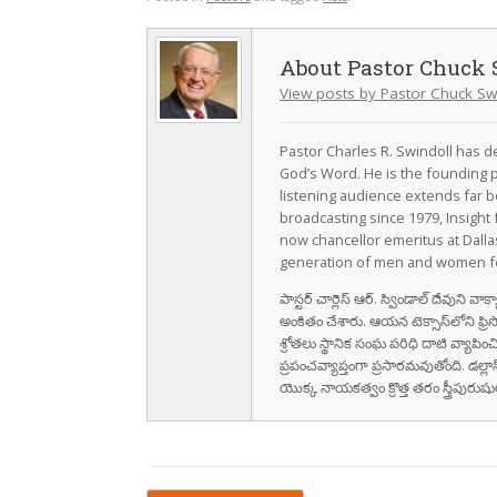
Pastor Chuck 
View posts by Pastor Chuck Sw
Pastor Charles R. Swindoll has dev
God’s Word. He is the founding p
listening audience extends far b
broadcasting since 1979, Insight 
now chancellor emeritus at Dall
generation of men and women fo
పాస్టర్ చార్లెస్ ఆర్. స్విండాల్ దేవుని 
అంకితం చేశారు. ఆయన టెక్సాస్‌లోని ఫ్రి
శ్రోతలు స్థానిక సంఘ పరిధి దాటి వ్యాపించ
ప్రపంచవ్యాప్తంగా ప్రసారమవుతోంది. డల్లా
యొక్క నాయకత్వం క్రొత్త తరం స్త్రీపు