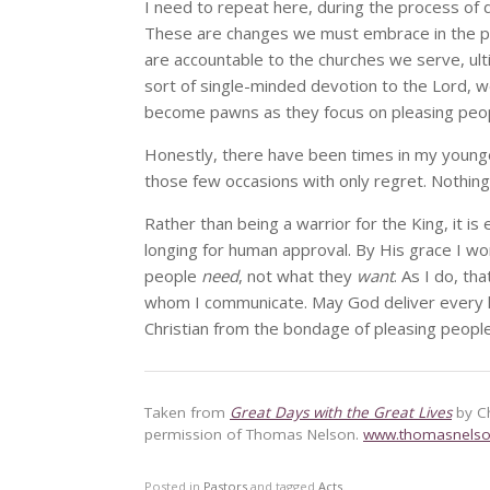
I need to repeat here, during the process of
These are changes we must embrace in the pow
are accountable to the churches we serve, ul
sort of single-minded devotion to the Lord, w
become pawns as they focus on pleasing peop
Honestly, there have been times in my younger 
those few occasions with only regret. Nothin
Rather than being a warrior for the King, it 
longing for human approval. By His grace I won
people
need
, not what they
want
. As I do, th
whom I communicate. May God deliver every h
Christian from the bondage of pleasing people
Taken from
Great Days with the Great Lives
by C
permission of Thomas Nelson.
www.thomasnels
Posted in
Pastors
and tagged
Acts
.