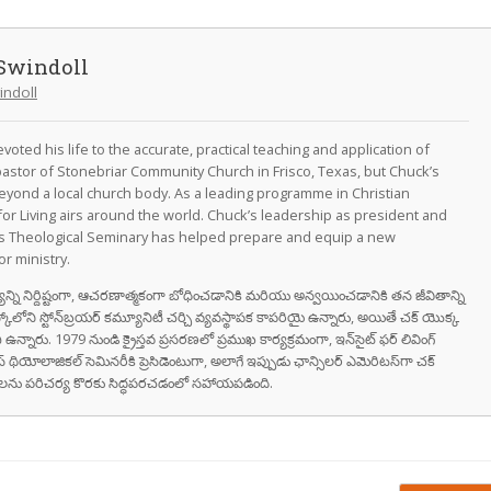
Swindoll
indoll
oted his life to the accurate, practical teaching and application of
astor of Stonebriar Community Church in Frisco, Texas, but Chuck’s
eyond a local church body. As a leading programme in Christian
for Living airs around the world. Chuck’s leadership as president and
as Theological Seminary has helped prepare and equip a new
r ministry.
వాక్యాన్ని నిర్దిష్టంగా, ఆచరణాత్మకంగా బోధించడానికి మరియు అన్వయించడానికి తన జీవితాన్ని
స్కోలోని స్టోన్‌బ్రయర్ కమ్యూనిటీ చర్చి వ్యవస్థాపక కాపరియై ఉన్నారు, అయితే చక్ యొక్క
ి ఉన్నారు. 1979 నుండి క్రైస్తవ ప్రసరణలో ప్రముఖ కార్యక్రమంగా, ఇన్‌సైట్ ఫర్ లివింగ్
స్ థియోలాజికల్ సెమినరీకి ప్రెసిడెంటుగా, అలాగే ఇప్పుడు ఛాన్సిలర్ ఎమెరిటస్‌గా చక్
రుషులను పరిచర్య కొరకు సిద్ధపరచడంలో సహాయపడింది.