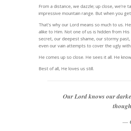
From a distance, we dazzle; up close, we’re 
impressive mountain range. But when you get d
That’s why our Lord means so much to us. He i
alike to Him. Not one of us is hidden from His 
secret, our deepest shame, our stormy past, ou
even our vain attempts to cover the ugly wit
He comes up so close. He sees it all. He kn
Best of all, He loves us still.
Our Lord knows our darkes
thought
—