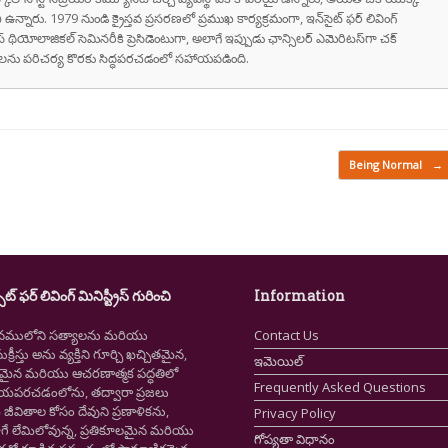
ి ఉన్నారు. 1979 నుండి క్రైస్తవ ప్రసరణలో ప్రముఖ కార్యక్రమంగా, ఇన్‌సైట్ ఫర్ లివింగ్
స్ థియోలాజికల్ సెమినరీకి ప్రెసిడెంటుగా, అలాగే ఇప్పుడు ఛాన్సిలర్ ఎమెరిటస్‌గా చక్
రుషులను పరిచర్య కొరకు సిద్ధపరచడంలో సహాయపడింది.
Being Normal
→
ైట్ ఫర్ లివింగ్ మినిస్ట్రీస్ గురించి
Information
నములోని సత్యాలను మరియు
Contact Us
క్రీస్తు అను వ్యక్తిని గూర్చి ఖచ్చితమైన,
ఇమెయిల్
ష్టమైన మరియు ఆచరణాత్మక పద్ధతిలో
Frequently Asked Questions
ియపరచడంలోను, తద్వారా ప్రజలు
ీవితాల కోసం దేవుని ప్రణాళికను,
Privacy Policy
గే లేమిలోవున్న, ప్రతికూలమైన మరియు
గోప్యతా విధానం