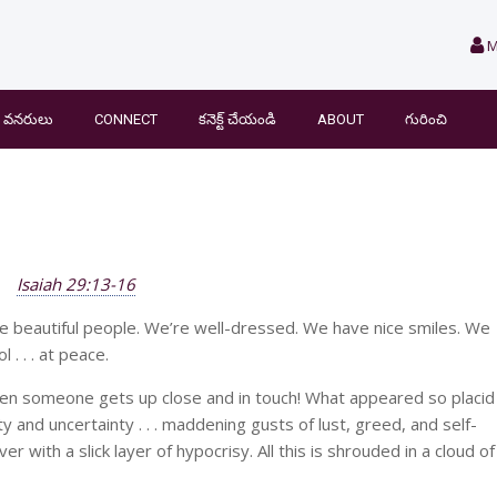
M
వనరులు
CONNECT
కనెక్ట్ చేయండి
ABOUT
గురించి
Isaiah 29:13-16
ike beautiful people. We’re well-dressed. We have nice smiles. We
 . . . at peace.
hen someone gets up close and in touch! What appeared so placid
ty and uncertainty . . . maddening gusts of lust, greed, and self-
er with a slick layer of hypocrisy. All this is shrouded in a cloud of