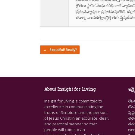
శ్రోతలు స్థానిక సంఘ పరిధి దాటి వ్యాపించ
ప్రపంచవ్యాప్తంగా ప్రసారమవుతోంది. డల్లా
యొక్క నాయకత్వం క్రొత్త తరం స్త్రీపు
Post navigation
←
Beautiful! Really?
About Insight for Living
ఇన్స
Insight for Living is committed to
లేఖ
excellence in communicating the
యేసు
truths of Scripture and the person
స్ప
of Jesus Christ in an accurate, clear,
తెల
and practical manner so that
తమ జ
people will come to an
అలా