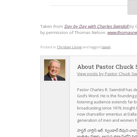
Taken from
Day by Day with Charles Swindoll
by 
by permission of Thomas Nelson.
www.thomasne
Posted in
Christian Living
and tagged
Isaiah
.
Pastor Chuck 
View posts by Pastor Chuck Sw
Pastor Charles R. Swindoll has dev
God’s Word. He is the founding p
listening audience extends far b
broadcasting since 1979, Insight 
now chancellor emeritus at Dall
generation of men and women fo
పాస్టర్ చార్లెస్ ఆర్. స్విండాల్ దేవుని 
అంకితం చేశారు. ఆయన టెక్సాస్‌లోని ఫ్రి