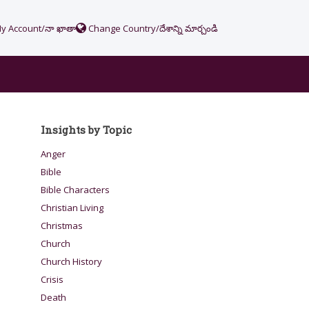
y Account/నా ఖాతా
Change Country/దేశాన్ని మార్చండి
Insights by Topic
Anger
Bible
Bible Characters
Christian Living
Christmas
Church
Church History
Crisis
Death