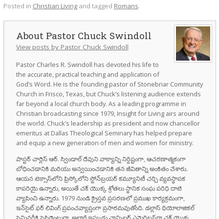
Posted in
Christian Living
and tagged
Romans
.
Pastor Chuck Swindoll
View posts by Pastor Chuck Swindoll
Pastor Charles R. Swindoll has devoted his life to
the accurate, practical teaching and application of
God’s Word. He is the founding pastor of Stonebriar Community
Church in Frisco, Texas, but Chuck’s listening audience extends
far beyond a local church body. As a leading programme in
Christian broadcasting since 1979, Insight for Living airs around
the world. Chuck’s leadership as president and now chancellor
emeritus at Dallas Theological Seminary has helped prepare
and equip a new generation of men and women for ministry.
పాస్టర్ చార్లెస్ ఆర్. స్విండాల్ దేవుని వాక్యాన్ని నిర్దిష్టంగా, ఆచరణాత్మకంగా
బోధించడానికి మరియు అన్వయించడానికి తన జీవితాన్ని అంకితం చేశారు.
ఆయన టెక్సాస్‌లోని ఫ్రిస్కోలోని స్టోన్‌బ్రయర్ కమ్యూనిటీ చర్చి వ్యవస్థాపక
కాపరియై ఉన్నారు, అయితే చక్ యొక్క శ్రోతలు స్థానిక సంఘ పరిధి దాటి
వ్యాపించి ఉన్నారు. 1979 నుండి క్రైస్తవ ప్రసరణలో ప్రముఖ కార్యక్రమంగా,
ఇన్‌సైట్ ఫర్ లివింగ్ ప్రపంచవ్యాప్తంగా ప్రసారమవుతోంది. డల్లాస్ థియోలాజికల్
సెమినరీకి ప్రెసిడెంటుగా, అలాగే ఇప్పుడు ఛాన్సిలర్ ఎమెరిటస్‌గా చక్ యొక్క