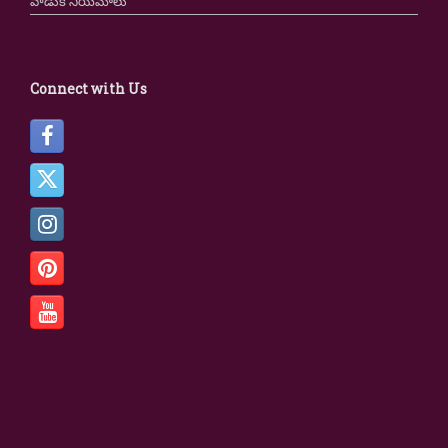
వాడుక నియమాలు
Connect with Us