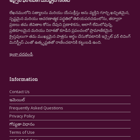
ఇన్సైట్ ఫర్ లివింగ్ మినిస్ట్రీస్ గురించి
లేఖనములోని సత్యాలను మరియు యేసుక్రీస్తు అను వ్యక్తిని గూర్చి ఖచ్చితమైన,
స్పష్టమైన మరియు ఆచరణాత్మక పద్ధతిలో తెలియపరచడంలోను, తద్వారా
ప్రజలు తమ జీవితాల కోసం దేవుని ప్రణాళికను, అలాగే లేమిలోవున్న,
ప్రతికూలమైన మరియు నిరాశతో కూడిన ప్రపంచంలో ప్రామాణికమైన
క్రైస్తవులుగా తమ ముఖ్యమైన పాత్రను అర్థం చేసుకోవటానికి ఇన్సైట్ ఫర్ లివింగ్
మినిస్ట్రీస్ ఎంతో ఉత్కృష్టతతో రాణించటానికి కట్టుబడి ఉంది.
ఇంకా చదవండి
.
Information
Contact Us
ఇమెయిల్
Frequently Asked Questions
Privacy Policy
గోప్యతా విధానం
Terms of Use