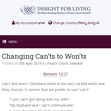
Skip
to
content
My Account/నా ఖాతా
Change Country/దేశాన్ని మార్చండి
MENU
Changing Can’ts to Won’ts
Posted on
5th April 2019
by
Pastor Chuck Swindoll
Romans 12:21
Can’t and won’t. Christians need to be very careful which one
they choose. It seems that we prefer to use “can’t.”
“I just can’t get along with my wife.”
“My husband and I can’t communicate.”
“I can’t discipline the kids as I should.”