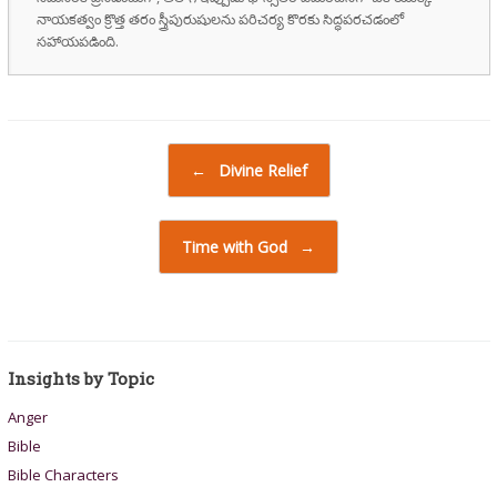
నాయకత్వం క్రొత్త తరం స్త్రీపురుషులను పరిచర్య కొరకు సిద్ధపరచడంలో
సహాయపడింది.
Post navigation
←
Divine Relief
Time with God
→
Insights by Topic
Anger
Bible
Bible Characters