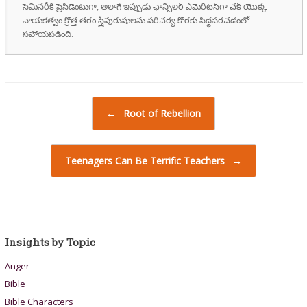
సెమినరీకి ప్రెసిడెంటుగా, అలాగే ఇప్పుడు ఛాన్సిలర్ ఎమెరిటస్‌గా చక్ యొక్క
నాయకత్వం క్రొత్త తరం స్త్రీపురుషులను పరిచర్య కొరకు సిద్ధపరచడంలో
సహాయపడింది.
Post navigation
←
Root of Rebellion
Teenagers Can Be Terrific Teachers
→
Insights by Topic
Anger
Bible
Bible Characters