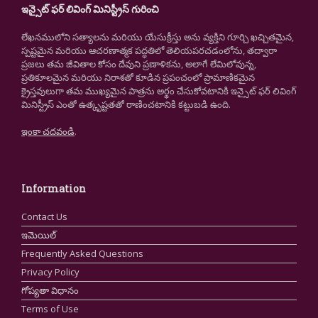
ఇన్సైట్ ఫర్ లివింగ్ మినిస్ట్రీస్ గురించి
లేఖనములోని సత్యాలను మరియు యేసుక్రీస్తు అను వ్యక్తిని గూర్చి ఖచ్చితమైన,
స్పష్టమైన మరియు ఆచరణాత్మక పద్ధతిలో తెలియపరచడంలోను, తద్వారా
ప్రజలు తమ జీవితాల కోసం దేవుని ప్రణాళికను, అలాగే లేమిలోవున్న,
ప్రతికూలమైన మరియు నిరాశతో కూడిన ప్రపంచంలో ప్రామాణికమైన
క్రైస్తవులుగా తమ ముఖ్యమైన పాత్రను అర్థం చేసుకోవటానికి ఇన్సైట్ ఫర్ లివింగ్
మినిస్ట్రీస్ ఎంతో ఉత్కృష్టతతో రాణించటానికి కట్టుబడి ఉంది.
ఇంకా చదవండి
.
Information
Contact Us
ఇమెయిల్
Frequently Asked Questions
Privacy Policy
గోప్యతా విధానం
Terms of Use