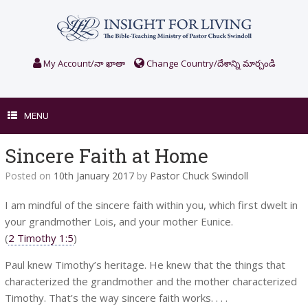
Skip
to
content
My Account/నా ఖాతా
Change Country/దేశాన్ని మార్చండి
MENU
Sincere Faith at Home
Posted on
10th January 2017
by
Pastor Chuck Swindoll
I am mindful of the sincere faith within you, which first dwelt in
your grandmother Lois, and your mother Eunice.
(
2 Timothy 1:5
)
Paul knew Timothy’s heritage. He knew that the things that
characterized the grandmother and the mother characterized
Timothy. That’s the way sincere faith works. . . .