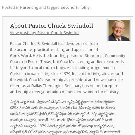
Posted in
Parenting
and tagged
Second Timothy
.
Pastor Chuck Swindoll
View posts by Pastor Chuck Swindoll
Pastor Charles R. Swindoll has devoted his life to
the accurate, practical teaching and application of
God’s Word. He is the founding pastor of Stonebriar Community
Church in Frisco, Texas, but Chuck’s listening audience extends
far beyond a local church body. As a leading programme in
Christian broadcasting since 1979, Insight for Living airs around
the world. Chuck’s leadership as president and now chancellor
emeritus at Dallas Theological Seminary has helped prepare
and equip a new generation of men and women for ministry.
పాస్టర్ చార్లెస్ ఆర్. స్విండాల్ దేవుని వాక్యాన్ని నిర్దిష్టంగా, ఆచరణాత్మకంగా
బోధించడానికి మరియు అన్వయించడానికి తన జీవితాన్ని అంకితం చేశారు.
ఆయన టెక్సాస్‌లోని ఫ్రిస్కోలోని స్టోన్‌బ్రయర్ కమ్యూనిటీ చర్చి వ్యవస్థాపక
కాపరియై ఉన్నారు, అయితే చక్ యొక్క శ్రోతలు స్థానిక సంఘ పరిధి దాటి
వ్యాపించి ఉన్నారు. 1979 నుండి క్రైస్తవ ప్రసరణలో ప్రముఖ కార్యక్రమంగా,
ఇన్‌సైట్ ఫర్ లివింగ్ ప్రపంచవ్యాప్తంగా ప్రసారమవుతోంది. డల్లాస్ థియోలాజికల్