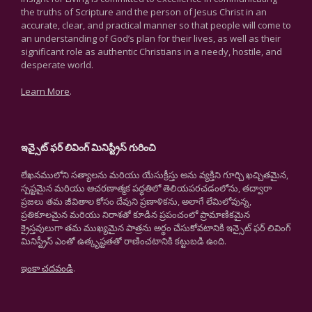
the truths of Scripture and the person of Jesus Christ in an
accurate, clear, and practical manner so that people will come to
an understanding of God’s plan for their lives, as well as their
significant role as authentic Christians in a needy, hostile, and
desperate world.
Learn More
.
ఇన్సైట్ ఫర్ లివింగ్ మినిస్ట్రీస్ గురించి
లేఖనములోని సత్యాలను మరియు యేసుక్రీస్తు అను వ్యక్తిని గూర్చి ఖచ్చితమైన,
స్పష్టమైన మరియు ఆచరణాత్మక పద్ధతిలో తెలియపరచడంలోను, తద్వారా
ప్రజలు తమ జీవితాల కోసం దేవుని ప్రణాళికను, అలాగే లేమిలోవున్న,
ప్రతికూలమైన మరియు నిరాశతో కూడిన ప్రపంచంలో ప్రామాణికమైన
క్రైస్తవులుగా తమ ముఖ్యమైన పాత్రను అర్థం చేసుకోవటానికి ఇన్సైట్ ఫర్ లివింగ్
మినిస్ట్రీస్ ఎంతో ఉత్కృష్టతతో రాణించటానికి కట్టుబడి ఉంది.
ఇంకా చదవండి
.