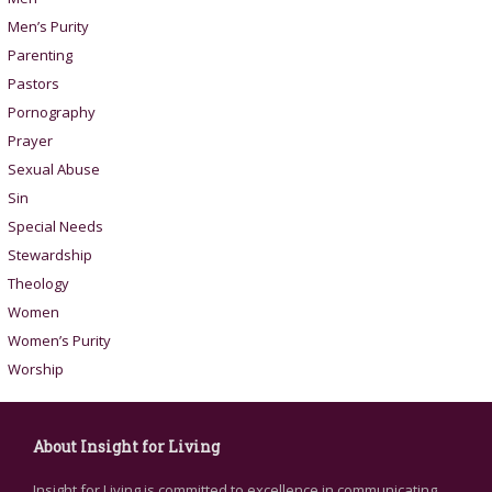
Men’s Purity
Parenting
Pastors
Pornography
Prayer
Sexual Abuse
Sin
Special Needs
Stewardship
Theology
Women
Women’s Purity
Worship
About Insight for Living
Insight for Living is committed to excellence in communicating