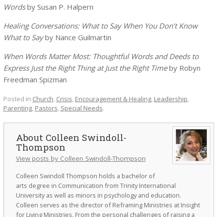
Words
by Susan P. Halpern
Healing Conversations: What to Say When You Don’t Know
What to Say
by Nance Guilmartin
When Words Matter Most: Thoughtful Words and Deeds to
Express Just the Right Thing at Just the Right Time
by Robyn
Freedman Spizman
Posted in
Church
,
Crisis
,
Encouragement & Healing
,
Leadership
,
Parenting
,
Pastors
,
Special Needs
.
Colleen Swindoll-
Thompson
View posts by Colleen Swindoll-Thompson
Colleen Swindoll Thompson holds a bachelor of
arts degree in Communication from Trinity International
University as well as minors in psychology and education.
Colleen serves as the director of Reframing Ministries at Insight
for Living Ministries. From the personal challenges of raising a