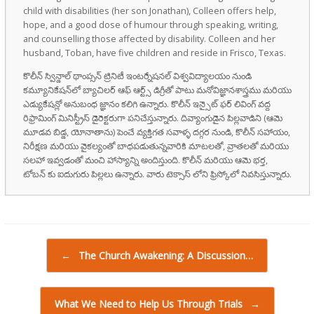
child with disabilities (her son Jonathan), Colleen offers help,
hope, and a good dose of humour through speaking, writing,
and counselling those affected by disability. Colleen and her
husband, Toban, have five children and reside in Frisco, Texas.
కొలీన్ స్విన్డాల్ థాంప్సన్ ట్రినిటీ ఇంటర్నేషనల్ విశ్వవిద్యాలయం నుండి
కమ్యూనికేషన్‌లో బ్యాచిలర్ ఆఫ్ ఆర్ట్స్ డిగ్రీతో పాటు మనోవిజ్ఞానశాస్త్రము మరియు
ఎడ్యుకేషన్లో అనుబంధ జ్ఞానం కలిగి ఉన్నారు. కొలీన్ ఇన్సైట్ ఫర్ లివింగ్ వద్ద
రిఫ్రామింగ్ మినిస్ట్రీస్ డైరెక్టరుగా పనిచేస్తున్నారు. దివ్యాంగుడైన పిల్లవాడిని (ఆమె
మూడవ బిడ్డ, యోనాతాను) పెంచే వ్యక్తిగత సవాళ్ళ దగ్గర నుండి, కొలీన్ సహాయం,
నిరీక్షణ మరియు వైకల్యంతో బాధపడుతున్నవారికి మాటలతో, వ్రాతలతో మరియు
సలహా ఇవ్వడంతో మంచి హాస్యాన్ని అందిస్తుంది. కొలీన్ మరియు ఆమె భర్త,
టోబన్ కు ఐదుగురు పిల్లలు ఉన్నారు. వారు టెక్సాస్ లోని ఫ్రిస్కోలో నివసిస్తున్నారు.
Post navigation
←
The Church Awakening: A Discussion…
What We Need to Help Us Through Trials
→