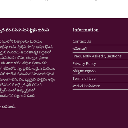
ైట్ ఫర్ లివింగ్ మినిస్ట్రీస్ గురించి
Information
నములోని సత్యాలను మరియు
Contact Us
క్రీస్తు అను వ్యక్తిని గూర్చి ఖచ్చితమైన,
ఇమెయిల్
ష్టమైన మరియు ఆచరణాత్మక పద్ధతిలో
Frequently Asked Questions
ియపరచడంలోను, తద్వారా ప్రజలు
ీవితాల కోసం దేవుని ప్రణాళికను,
Privacy Policy
గే లేమిలోవున్న, ప్రతికూలమైన మరియు
గోప్యతా విధానం
ాశతో కూడిన ప్రపంచంలో ప్రామాణికమైన
Terms of Use
స్తవులుగా తమ ముఖ్యమైన పాత్రను అర్థం
కోవటానికి ఇన్సైట్ ఫర్ లివింగ్
వాడుక నియమాలు
స్ట్రీస్ ఎంతో ఉత్కృష్టతతో
ంచటానికి కట్టుబడి ఉంది.
ా చదవండి
.