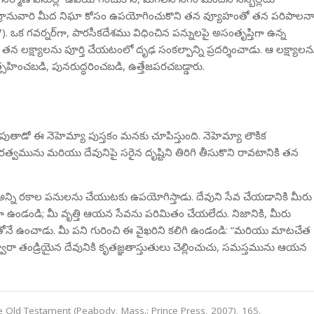
షోమ్రోనువారి మీద నిఘా కోసం ఉపయోగించుకొని తన వ్యూహంతో తన పరిపాలన
. ఒక గవర్నర్‌గా, పారసీకదేశము విధించిన పన్నులపై అసంతృప్తిగా ఉన్న
లక్ష్యాలను పూర్తి చేయటంలో దృఢ సంకల్పాన్ని ప్రదర్శించాడు. ఆ లక్ష్యాలన
త్సహించబడి, పునరుద్ధరించబడి, ఉత్తేజపరచబడ్డారు.
 చూపుతాడో ఈ నెహెమ్యా పుస్తకం మనకు చూపిస్తుంది. నెహెమ్యా లౌకిక
త్వమును మరియు దేవునిపై సరైన దృష్టిని తిరిగి తీసుకొని రావటానికి తన
లో అన్ని రకాల పనులను చేయుటకు ఉపయోగిస్తాడు. దేవుని సేవ చేయడానికి మీరు
ుగా ఉండండి; మీ వృత్తి ఆయన సేవను పరిమితం చేయలేదు. నిజానికి, మీరు
ుతోనే ఉంచాడు. మీ పని గురించి ఈ వైఖరిని కలిగి ఉండండి: “మరియు మాటచేత
్వారా తండ్రియైన దేవునికి కృతజ్ఞతాస్తుతులు చెల్లించుచు, సమస్తమును ఆయన
e Old Testament (Peabody, Mass.: Prince Press, 2007), 165.