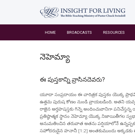
Skip
to
content
HOME
BROADCASTS
RESOURCES
నెహెమ్యా
ఈ పుస్తకాన్ని వ్రాసినదెవరు?
యూదా సంప్రదాయం ఈ చారిత్రక పుస్తకం యొక్క ప్రాథమి
ఉత్తమ పురుష కోణం నుండి వ్రాయబడింది. అతని యవ్వన
రాజైన అర్తహషస్త‌కు గిన్నె అందించువానిగా పనిచేస్
ప్రతిష్ఠాత్మక స్థానం నెహెమ్యా యొక్క నిజాయితీగల స్
అనుమతించిన తరువాత అతను పర్షియాలోనే ఉన్నప్పటిక
సహోదరుడైన హనానీ [1:2] అంతకుముందు అక్కడకు తిరిగ