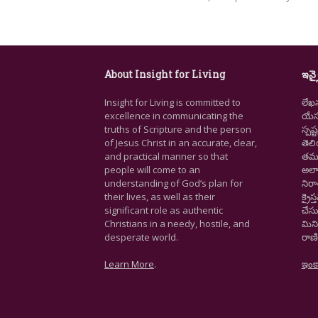
About Insight for Living
ఇన్స
Insight for Living is committed to
లేఖ
excellence in communicating the
యేసు
truths of Scripture and the person
స్ప
of Jesus Christ in an accurate, clear,
తెల
and practical manner so that
తమ జ
people will come to an
అలా
understanding of God’s plan for
నిర
their lives, as well as their
క్రై
significant role as authentic
చేసు
Christians in a needy, hostile, and
మిని
desperate world.
రాణి
Learn More
.
ఇంక