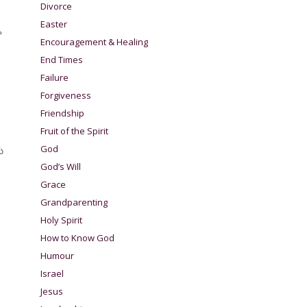
Divorce
Easter
ా
Encouragement & Healing
End Times
Failure
Forgiveness
Friendship
Fruit of the Spirit
God
ు
God’s Will
Grace
Grandparenting
Holy Spirit
How to Know God
Humour
Israel
Jesus