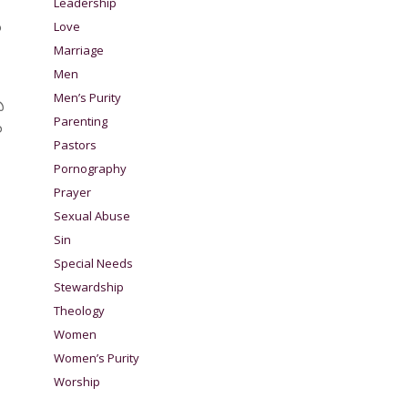
Leadership
ల
Love
Marriage
Men
Men’s Purity
ి
Parenting
ల
Pastors
Pornography
Prayer
Sexual Abuse
Sin
Special Needs
Stewardship
Theology
Women
Women’s Purity
Worship