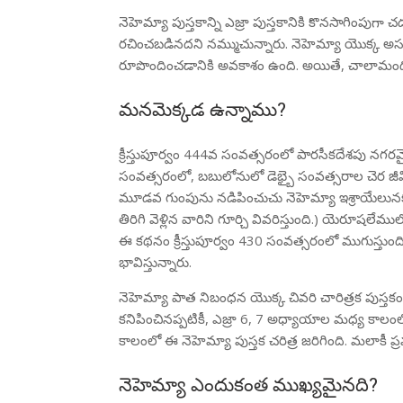
నెహెమ్యా పుస్తకాన్ని ఎజ్రా పుస్తకానికి కొనసాగిం
రచించబడినదని నమ్ముచున్నారు. నెహెమ్యా యొక్క అసల
రూపొందించడానికి అవకాశం ఉంది. అయితే, చాలామంది పం
మనమెక్కడ ఉన్నాము?
క్రీస్తుపూర్వం 444వ సంవత్సరంలో పారసీకదేశపు నగర
సంవత్సరంలో, బబులోనులో డెభ్బై సంవత్సరాల చెర జ
మూడవ గుంపును నడిపించుచు నెహెమ్యా ఇశ్రాయేలునక
తిరిగి వెళ్లిన వారిని గూర్చి వివరిస్తుంది.) యెరూష
ఈ కథనం క్రీస్తుపూర్వం 430 సంవత్సరంలో ముగుస్తుంద
భావిస్తున్నారు.
నెహెమ్యా పాత నిబంధన యొక్క చివరి చారిత్రక పుస్తకం.
కనిపించినప్పటికీ, ఎజ్రా 6, 7 అధ్యాయాల మధ్య కాలంల
కాలంలో ఈ నెహెమ్యా పుస్తక చరిత్ర జరిగింది. మలాకీ ప
నెహెమ్యా ఎందుకంత ముఖ్యమైనది?