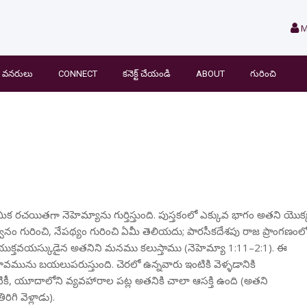
M
వనరులు
CONNECT
కనెక్ట్ చేయండి
ABOUT
గురించి
క రచయితగా నెహెమ్యాను గుర్తిస్తుంది. పుస్తకంలో ఎక్కువ భాగం అతని యొక్
ం గురించి, నేపథ్యం గురించి ఏమీ తెలియదు; పారసీకదేశపు రాజ ప్రాంగణంల
తన్న యుక్తవయస్కుడైన అతనిని మనము కలుస్తాము (నెహెమ్యా 1:11–2:1). ఈ
వభావమును బయలుపరుస్తుంది. చెరలో ఉన్నవారు ఇంటికి వెళ్ళడానికి
ీ, యూదాలోని వ్యవహారాల పట్ల అతనికి చాలా ఆసక్తి ఉంది (అతని
ి వెళ్లాడు).