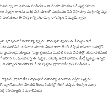
పుగా చదువవచ్చు. కొంతమంది పండితులు ఈ రెండూ మొదట ఒకే పుస్తకముగా
ు వృత్తాంతాలను ఇతర విషయాలతో సంకలనం చేసి నెహెమ్యా పుస్తకాన్ని ఎజ్ర
డితులు ఈ పుస్తకాన్ని నెహెమ్యా రాసినట్లు నమ్ముచున్నారు.
మైన షూషనులో నెహెమ్యా పుస్తకం ప్రారంభమవుతుంది. పిమ్మట అదే
ీవితం ముగిసిన తరువాత మూడు విడతలుగా తిరిగి వచ్చిన యూదా జనుల్లోని
ు ప్రయాణమైయ్యాడు. (ఎజ్రా గ్రంథము మొదటి రెండు విడతల్లో యెరూషలేముక
లేములో జరిగిన సంఘటనలపై ఈ పుస్తకం యొక్క అధిక భాగము కేంద్రీకృతమై ఉన్నది.
ి, ఆ తర్వాత కొంతకాలానికి ఈ పుస్తకం వ్రాయబడిందని పండితులు
 క్యానన్ (ప్రామాణిక సూత్రం)లో నెహెమ్యా తరువాత ఎస్తేరు పుస్తకం
ో, ఇశ్రాయేలునకు మొదటి రెండు విడతల్లో తిరిగి వచ్చిన గుంపుల మధ్య
్రవక్త నెహెమ్యాకు సమకాలీనుడు.