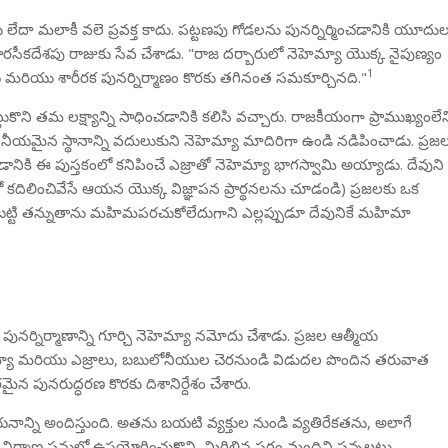
లేదా మలాకీ వలె ప్రవక్త కాదు. పట్టణపు గోడలను పునర్నిర్మించడానికి యూదు
కదేశపు రాజుకు సేవ చేశాడు. "రాజ దర్బారులో నెహెమ్యా యొక్క నైపుణ్యం
1
ియు శారీరక పునర్నిర్మాణం కొరకు తగినంత సమకూర్చినది."
ి తమ లక్ష్యాన్ని సాధించడానికి కలిసి వచ్చారు. రాజకీయంగా ప్రాముఖ్యంలేన
యమైన స్థానాన్ని వదులుకుని నెహెమ్యా మాదిరిగా ఉండి నడిపించాడు. ప్రజ
ి ఈ పుస్తకంలో కనిపించే ఎజ్రాతో నెహెమ్యా భాగస్వామి అయ్యాడు. దేవుని
 కదిలించివేసే ఆయన యొక్క విజ్ఞాపన ప్రార్థనలను చూడండి) ప్రజలకు ఒక
్టి తన్నుతాను మహిమపరచుకోలేదుగాని ఎల్లప్పుడూ దేవునికే మహిమా
నిర్మాణాన్ని గూర్చి నెహెమ్యా నమోదు చేశాడు. ప్రజల ఆత్మీయ
మ్యా మరియు ఎజ్రాలు, బబులోనీయుల చెరనుండి విడుదల పొందిన తరువాత
నరుద్ధరణ కొరకు దిశానిర్దేశం చేశారు.
ాన్ని అందిస్తుంది. అతను బయటి వ్యక్తుల నుండి వ్యతిరేకతను, అలాగే
ిర్మాణ పనుల్లో ఉపయోగించుకొని, మిగిలిన సగం మందిని సన్బల్లటు