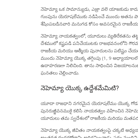
నెహెమ్యా ఒక సామాన్యుడు, ఎజ్రా వలె యాజకుడు కాదు 
గుంపును యెరూషలేముకు నడిపించే ముందు అతను పారసీ
శేషింపబడినవారి మనుగడ కోసం అవసరమైన రాజకీయ మర
నెహెమ్యా నాయకత్వంలో, యూదులు వ్యతిరేకతను తట్టుకొన
దేశములో కష్టపడి పనిచేయుటకు రాజభవనంలోని గౌరవనీ
రాజకీయ మరియు ఆత్మీయ పునాదులను పటిష్టం చేయడానిక
ముందు నెహెమ్యా యొక్క తగ్గింపు (1, 9 అధ్యాయాలలో
ఉదాహరణగా నిలిచింది. తాను సాధించిన విజయాలనుబట
ఘనతలు చెల్లించాడు.
నెహెమ్యా యొక్క ఉద్దేశమేమిటి?
యూదా రాజధాని నగరమైన యెరూషలేము యొక్క గోడ పునర్
పునరుజ్జీవనముకై కలిసి నాయకత్వం వహించిన నెహె
యూదులు తమ స్వదేశంలో రాజకీయ మరియు మతపరమైన పు
నెహెమ్యా యొక్క జీవితం నాయకత్వంపై చక్కటి అధ్యయన
అంతర్గత గందరగోళాన్ని అధిగమించాడు. సగం మందిని న