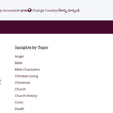
y Account/నా ఖాతా
Change Country/దేశాన్ని మార్చండి
Insights by Topic
Anger
Bible
Bible Characters
Christian Living
క
Christmas
ో
Church
Church History
Crisis
Death