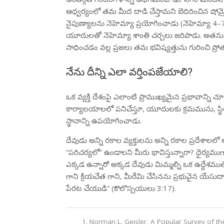
ఆధ్వర్యంలో తమ మీద దాడి చేస్తామని బెదిరించిన 
నైపుణ్యాలను నెహెమ్యా ప్రయోగించాడు (నెహెమ్యా 4–7)
యూదులతో నెహెమ్యా శాంతి చర్చలు జరిపాడు. అతను తన 
సాధించడం వల్ల ప్రజలు తమ భవిష్యత్తును గురించి ప్రో
నేను దీన్ని ఎలా వర్తింపజేయాలి?
ఒక వ్యక్తి దేశంపై ఎలాంటి ప్రాముఖ్యమైన ప్రభావాన్ని
కార్యాలయాలలో పనిచేస్తూ, యూదులకు క్రమమును, స్థిర
స్థానాన్ని ఉపయోగించాడు.
దేవుడు అన్ని రకాల వ్యక్తులను అన్ని రకాల ప్రదేశాల
“పరిచర్యలో” ఉండాలని మీరు భావిస్తున్నారా? ధైర్యమ
ఎక్కడ ఉన్నారో అక్కడ దేవుడు మిమ్మల్ని ఒక ఉద్దేశమ
గాని క్రియచేత గాని, మీరేమి చేసినను ప్రభువైన యేసుద
పేరట చేయుడి” (కొలొస్సయులు 3:17).
Norman L. Geisler, A Popular Survey of th