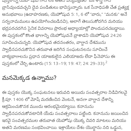
వ్రాసివుండవచ్చని దైవ పండితులు భావిస్తున్నారు. ఒక సేనాధిపతి చేత ప్రత్యక్ష
అనుభవాలు (ఉదాహరణకు, యెహోషువ 5: 1, 6 లో “వారు,” "మనకు" అనే
సర్వనామములు ఉపయోగించబడినవి), అలాగే తెలుసుకోదగిన మరియు
భద్రపరచదగిన సైనిక వివరాలు ప్రారంభ అధ్యాయాల్లో పొందుపరచబడ్డాయి.
ఈ పుస్తకంలో కొంత భాగాన్ని యెహోషువనే వ్రాశాడని యెహోషువ 24:26
సూచించుచున్నది. యెహోషువ తదనంతరం, వాగ్దాన దేశమును
స్వాధీనపరచుకొనిన తరువాత జరిగిన సంఘటనలను సూచించే
వాక్యభాగాలను ప్రధాన యాజకులైన ఎలియాజరు లేదా ఫీనెహాసు ఈ
2
పుస్తకంలో చేర్చి ఉంటారు (15: 13–19; 19: 47; 24: 29–33).
మనమెక్కడ ఉన్నాము?
ఈ పుస్తకం యొక్క సంఘటనలు ఇరువది అయిదు సంవత్సరాల నిడివిగలవై
క్రీ.పూ. 1406 లో మోషే మరణించిన వెంటనే, అనగా వాగ్దాన దేశాన్ని
ఆక్రమించుకొనక ముందు ఆరంభమైయ్యాయి. కనానును
స్వాధీనపరచుకోవటానికి యేడు సంవత్సరాలు పట్టింది. కనానును జయించిన
ఇరవై సంవత్సరముల తరువాత యెహోషు యొక్క చివరి మాటలు మరియు
అతని మరణము సంభవించాయి. ఇశ్రాయేలు దేశం యొర్దాను నది ఒడ్డున,