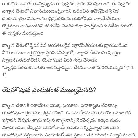
యెరికోకు అవతల ఉన్నప్పుడు ఈ పుస్తకం ప్రారంభమవుతుంది. ఈ పుస్తకం
వాగ్దాన దేశంలో నివాసముంటున్నవారిని ఓడించిన అనేకమైన సైనిక
దండయాత్రల వివరాలను భద్రపరచింది. యెహోషువ ఇశ్రాయేలీయుల
గోత్రముల వారినందరిని పోగుచేసి చివరిసారిగా హెచ్చరించి ఉపదేశించుటతో
ఈ పుస్తకం ముగుస్తుంది.
వాగ్దాన దేశంలో స్థిరపడిన జయశీలురైన ఇశ్రాయేలీయులకు వ్రాయబడింది.
వీరు జయశాలురై క్రొత్తగా స్థిరపడినప్పటికీ, వాగ్దాన దేశమును పూర్తిగా
స్వాధీనపరచుకోలేదని యెహోషువ వీరికి గుర్తు చేసాడు:
"స్వాధీనపరచుకొనుటకు అతివిస్తారమైన దేశము ఇంక మిగిలియున్నది" (13:
1).
యెహోషువ ఎందుకంత ముఖ్యమైనది?
వాగ్దాన దేశానికి ఇశ్రాయేలు యొక్క ప్రయాణం పరాకాష్టకు చేరటాన్ని
యెహోషువా గ్రంథము భద్రపరచింది. కనాను దేశమును యాకోబు సంతతికి
ఇస్తానని దేవుడు తాను ఇచ్చిన వాగ్దానాన్ని నెరవేర్చడం ఇక్కడ మనం
చూడగలము. దేవుడైన యెహోవాయే తమకు సర్వసైన్యాధిపతియని
యెహోషువ వర్ణించాడు. ఎందుకంటే తన ప్రజలు తన యందు విశ్వాసముంచి,