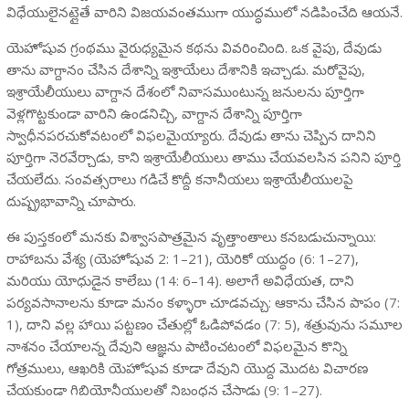
విధేయులైనట్లైతే వారిని విజయవంతముగా యుద్ధములో నడిపించేది ఆయనే.
యెహోషువ గ్రంథము వైరుధ్యమైన కథను వివరించింది. ఒక వైపు, దేవుడు
తాను వాగ్దానం చేసిన దేశాన్ని ఇశ్రాయేలు దేశానికి ఇచ్చాడు. మరోవైపు,
ఇశ్రాయేలీయులు వాగ్దాన దేశంలో నివాసముంటున్న జనులను పూర్తిగా
వెళ్లగొట్టకుండా వారిని ఉండనిచ్చి, వాగ్దాన దేశాన్ని పూర్తిగా
స్వాధీనపరచుకోవటంలో విఫలమైయ్యారు. దేవుడు తాను చెప్పిన దానిని
పూర్తిగా నెరవేర్చాడు, కాని ఇశ్రాయేలీయులు తాము చేయవలసిన పనిని పూర్తి
చేయలేదు. సంవత్సరాలు గడిచే కొద్దీ కనానీయలు ఇశ్రాయేలీయులపై
దుష్ప్రభావాన్ని చూపారు.
ఈ పుస్తకంలో మనకు విశ్వాసపాత్రమైన వృత్తాంతాలు కనబడుచున్నాయి:
రాహాబను వేశ్య (యెహోషువ 2: 1–21), యెరికో యుద్ధం (6: 1–27),
మరియు యోధుడైన కాలేబు (14: 6–14). అలాగే అవిధేయత, దాని
పర్యవసానాలను కూడా మనం కళ్ళారా చూడవచ్చు: ఆకాను చేసిన పాపం (7:
1), దాని వల్ల హాయి పట్టణం చేతుల్లో ఓడిపోవడం (7: 5), శత్రువును సమూల
నాశనం చేయాలన్న దేవుని ఆజ్ఞను పాటించటంలో విఫలమైన కొన్ని
గోత్రములు, ఆఖరికి యెహోషువ కూడా దేవుని యొద్ద మొదట విచారణ
చేయకుండా గిబియోనీయులతో నిబంధన చేసాడు (9: 1–27).