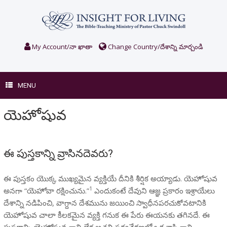
Skip
to
content
My Account/నా ఖాతా
Change Country/దేశాన్ని మార్చండి
MENU
యెహోషువ
ఈ పుస్తకాన్ని వ్రాసినదెవరు?
ఈ పుస్తకం యొక్క ముఖ్యమైన వ్యక్తియే దీనికి శీర్షిక అయ్యాడు. యెహోషువ
1
అనగా “యెహోవా రక్షించును.”
ఎందుకంటే దేవుని ఆజ్ఞ ప్రకారం ఇశ్రాయేలు
దేశాన్ని నడిపించి, వాగ్దాన దేశమును జయించి స్వాధీనపరచుకోవటానికి
యెహోషువ చాలా కీలకమైన వ్యక్తి గనుక ఈ పేరు ఈయనకు తగినదే. ఈ
పుస్తకాన్ని యెహోషువ గాని లేక అతని పర్యవేక్షణలో ఒక శాస్త్రి గాని