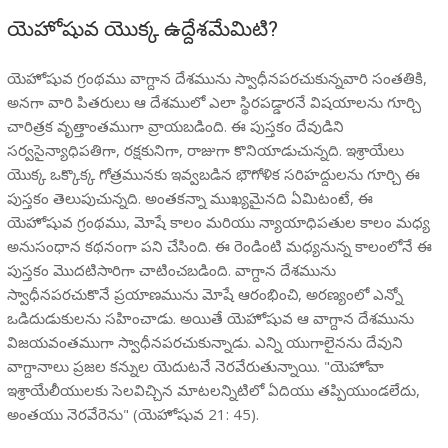
యెహోషువ యొక్క ఉద్దేశమేమిటి?
యెహోషువ గ్రంథము వాగ్దాన దేశమును స్వాధీనపరచుకున్నవారి సంతతికి,
అనగా వారి పితరులు ఆ దేశములో ఎలా స్థిరపడ్డారనే విషయాలను గూర్చి
చారిత్రక వృత్తాంతముగా వ్రాయబడింది. ఈ పుస్తకం దేవుడిని
సర్వసైన్యాధిపతిగా, రక్షకునిగా, రాజుగా కొనియాడుచున్నది. ఇశ్రాయేలు
యొక్క ఒక్కొక్క గోత్రమునకు ఇవ్వబడిన భౌగోళిక సరిహద్దులను గూర్చి ఈ
పుస్తకం తెలుపుచున్నది. అంతకన్నా ముఖ్యమైనది ఏమిటంటే, ఈ
యెహోషువ గ్రంథము, మోషే కాలం మరియు న్యాయాధిపతుల కాలం మధ్య
అనుసంధాన కథనంగా పని చేసింది. ఈ రెండింటి మధ్యనున్న కాలంలోనే ఈ
పుస్తకం మొదటిసారిగా చాటించబడింది. వాగ్దాన దేశమును
స్వాధీనపరచుకొనే ప్రయాణమును మోషే ఆరంభించి, అరణ్యంలో ఎన్నో
ఒడిదుడుకులను సహించాడు. అయితే యెహోషువ ఆ వాగ్దాన దేశమును
విజయవంతముగా స్వాధీనపరచుకున్నాడు. ఎన్ని యుగాలైనను దేవుని
వాగ్దానాలు ప్రజల కన్నుల యెదుటనే నెరవేరుతున్నాయి. "యెహోవా
ఇశ్రాయేలీయులకు సెలవిచ్చిన మాటలన్నిటిలో ఏదియు తప్పియుండలేదు,
అంతయు నెరవేరెను" (యెహోషువ 21: 45).