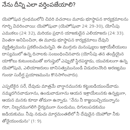
నేను దీన్ని ఎలా వర్తింపజేయాలి?
యెహోషువ గ్రంథములోని చివరి వచనాలు మూడు భూస్థాపన కార్యక్రమాలను
గూర్చి వివరించాయి: యెహోషువా (యెహోషువా 24: 29-30), యోసేపు
ఎముకలు (24: 32), మరియు ప్రధాన యాజకుడైన ఎలియాజరు (24: 33).
వింతగా అనిపించినా, ఈ మూడు భూస్థాపన కార్యక్రమాలు దేవుని
వ్యక్తిత్వమును ప్రకటించుచున్నవి. ఈ ముగ్గురు మనుష్యులు ఇశ్రాయేలీయులు
దాస్యములో ఉన్న దినాలకు సంబంధించినవారు (యోసేపు తన తండ్రియైన
యాకోబు కుటుంబముతో ఐగుప్తులో ఎప్పుడో స్థిరపడ్డాడు, యువకులుగా ఉన్న
యెహోషువ, ఎలియాజరులు బానిసత్వమునుండి విడుదలనొంది అరణ్యము
గుండా సుదీర్ఘ ప్రయాణమును కొనసాగించారు).
ఎప్పటికైన సరే, దేవుడు మాత్రమే వాగ్దానమునకు కట్టుబడియుండేవాడు.
నమ్మదగినవాడుగాను, ఉండువాడుగాను ఆయన ఇశ్రాయేలునకు ఉన్నట్లుగా,
ఆయన మనకు కూడా తోడుగా ఉన్నాడు. "నేను నీ కాజ్ఞయిచ్చియున్నాను
గదా, నిబ్బరముగలిగి ధైర్యముగా నుండుము, దిగులుపడకుము
జడియకుము. నీవు నడుచు మార్గమంతటిలో నీ దేవుడైన యెహోవా నీకు
తోడైయుండును" (1: 9).