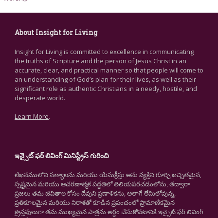
About Insight for Living
Insight for Living is committed to excellence in communicating
the truths of Scripture and the person of Jesus Christ in an
accurate, clear, and practical manner so that people will come to
an understanding of God’s plan for their lives, as well as their
significant role as authentic Christians in a needy, hostile, and
desperate world.
Learn More
.
ఇన్సైట్ ఫర్ లివింగ్ మినిస్ట్రీస్ గురించి
లేఖనములోని సత్యాలను మరియు యేసుక్రీస్తు అను వ్యక్తిని గూర్చి ఖచ్చితమైన,
స్పష్టమైన మరియు ఆచరణాత్మక పద్ధతిలో తెలియపరచడంలోను, తద్వారా
ప్రజలు తమ జీవితాల కోసం దేవుని ప్రణాళికను, అలాగే లేమిలోవున్న,
ప్రతికూలమైన మరియు నిరాశతో కూడిన ప్రపంచంలో ప్రామాణికమైన
క్రైస్తవులుగా తమ ముఖ్యమైన పాత్రను అర్థం చేసుకోవటానికి ఇన్సైట్ ఫర్ లివింగ్