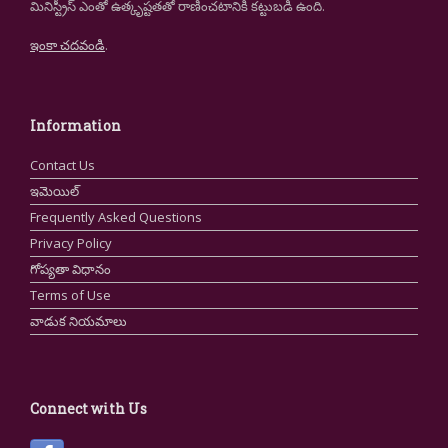
మినిస్ట్రీస్ ఎంతో ఉత్కృష్టతతో రాణించటానికి కట్టుబడి ఉంది.
ఇంకా చదవండి
.
Information
Contact Us
ఇమెయిల్
Frequently Asked Questions
Privacy Policy
గోప్యతా విధానం
Terms of Use
వాడుక నియమాలు
Connect with Us